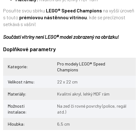
Posuňte svou sbírku
LEGO® Speed Champions
na vyšší úroveň
s touto
prémiovou nástěnnou vitrínou
, kde se preciznost
setkává s vášní!
Součástí vitríny není LEGO® model zobrazený na obrázku!
Doplňkové parametry
Pro modely LEGO® Speed
Kategorie
:
Champions
Velikost rámu
:
22 x 22 cm
Materiály
:
Kvalitní akryl, lehký MDF rám
Možnosti
Na zeď či rovné povrchy (police, regál
instalace
:
atd.)
Hloubka
:
6,5 cm