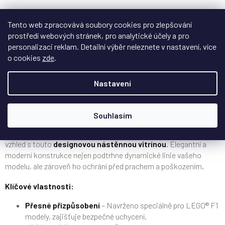
Tento web zpracovává soubory cookies pro zlepšování
Popis
Hodnocení
Diskuze
prostředí webových stránek, pro analytické účely a pro
personalizaci reklam. Detailní výběr neleznete v nastavení, více
o cookies
zde
.
Nástěnná vitrína pro závodní auto LEGO® Speed Champions
Williams Racing FW46 F1® (77249) – Stylová ochrana a
Nastavení
prezentace
Prémiové vystavení vašeho LEGO® modelu
Souhlasím
Dodejte svému
LEGO® Speed Champions modelu
exkluzivní
vzhled s touto
designovou nástěnnou vitrínou
. Elegantní a
moderní konstrukce nejen podtrhne dynamické linie vašeho
modelu, ale zároveň ho ochrání před prachem a poškozením.
Klíčové vlastnosti:
Přesné přizpůsobení
– Navrženo speciálně pro LEGO® F1
modely, zajišťuje bezpečné uchycení.