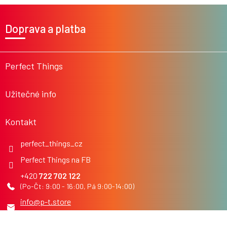
Z
á
Doprava a platba
p
a
t
í
Perfect Things
Užitečné info
Kontakt
perfect_things_cz
Perfect Things na FB
722 702 122
info
@
p-t.store