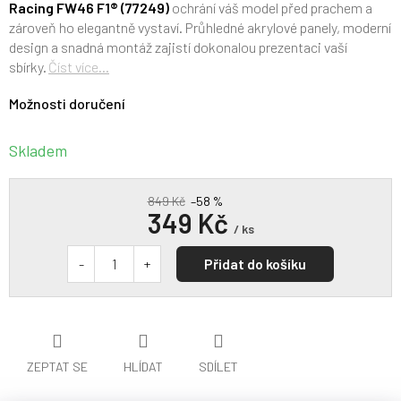
Racing FW46 F1® (77249)
ochrání váš model před prachem a
zároveň ho elegantně vystaví. Průhledné akrylové panely, moderní
design a snadná montáž zajistí dokonalou prezentaci vaší
sbírky.
Číst více...
Možnosti doručení
Skladem
849 Kč
–58 %
349 Kč
/ ks
Přidat do košíku
ZEPTAT SE
HLÍDAT
SDÍLET