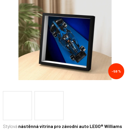
5
hvězdiček.
–58 %
Stylová
nástěnná vitrína pro závodní auto LEGO® Williams