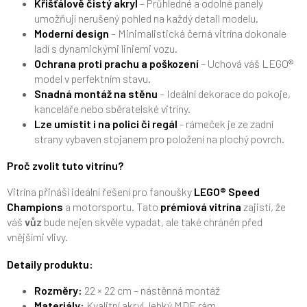
Křišťálově čistý akryl
– Průhledné a odolné panely
umožňují nerušený pohled na každý detail modelu.
Moderní design
– Minimalistická černá vitrína dokonale
ladí s dynamickými liniemi vozu.
Ochrana proti prachu a poškození
– Uchová váš LEGO®
model v perfektním stavu.
Snadná montáž na stěnu
– Ideální dekorace do pokoje,
kanceláře nebo sběratelské vitríny.
Lze umístit i na polici či regál
- rámeček je ze zadní
strany vybaven stojanem pro položení na plochý povrch.
Proč zvolit tuto vitrínu?
Vitrína přináší ideální řešení pro fanoušky
LEGO® Speed
Champions
a motorsportu. Tato
prémiová vitrína
zajistí, že
váš
vůz
bude nejen skvěle vypadat, ale také chráněn před
vnějšími vlivy.
Detaily produktu:
Rozměry:
22 × 22 cm – nástěnná montáž
Materiály:
Kvalitní akryl, lehký MDF rám