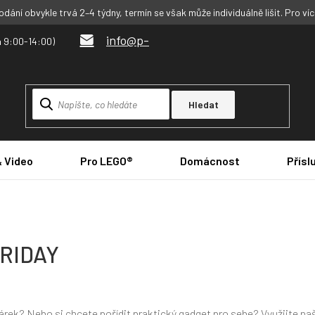
dání obvykle trvá 2–4 týdny, termín se však může individuálně lišit. Pro ví
info@p-
Hledat
& Video
Pro LEGO®
Domácnost
Přísl
RIDAY
árek? Nebo si chcete pořídit praktický gadget pro sebe? Využijte naš