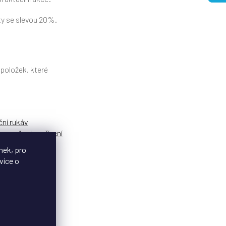
ty se slevou 20%.
 položek, které
ční rukáv
a pro Apple zařízení
nek, pro
více o