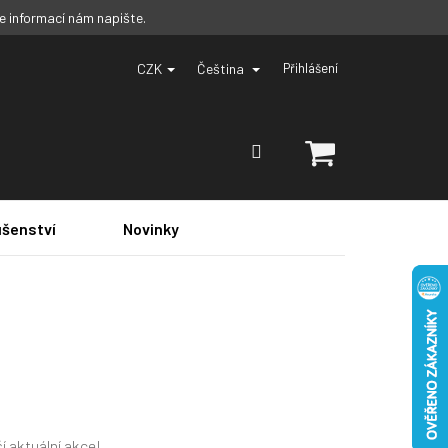
ce informací nám napište.
CZK
Čeština
Přihlášení
NÁKUPNÍ
KOŠÍK
ušenství
Novinky
í aktuální akce!