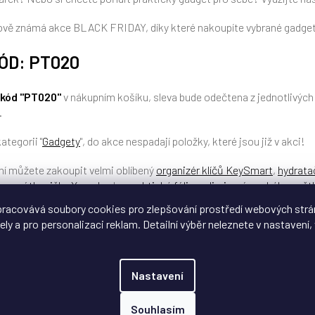
tově známá akce BLACK FRIDAY, díky které nakoupíte vybrané gadge
ÓD: PT020
 kód "PT020"
v nákupním košíku, sleva bude odečtena z jednotlivých
.
ategorii "
Gadgety
", do akce nespadají položky, které jsou již v akci!
ní můžete zakoupit velmi oblíbený
organizér klíčů KeySmart
,
hydrata
ovací tkaničky Xpand
nebo
praktické fólie s eliminací modrého světl
racovává soubory cookies pro zlepšování prostředí webových strá
ely a pro personalizaci reklam. Detailní výběr neleznete v nastavení, 
Nastavení
Souhlasím