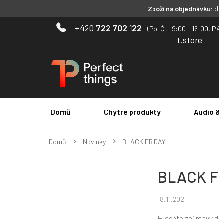
Zboží na objednávku:
do
Přejít
722 702 122
na
t.store
obsah
Domů
Chytré produkty
Audio 
Domů
Novinky
BLACK FRIDAY
BLACK F
18.11.2021
Hledáte zajímavý d