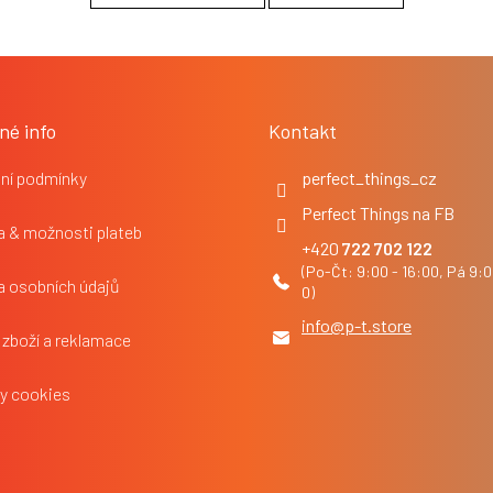
né info
Kontakt
ní podmínky
perfect_things_cz
Perfect Things na FB
 & možnosti plateb
722 702 122
a osobních údajů
info
@
p-t.store
 zboží a reklamace
y cookies