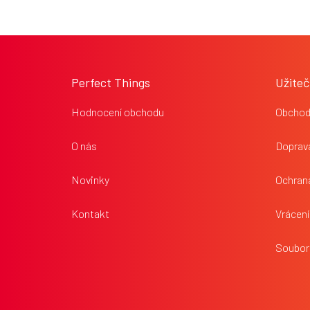
Z
á
p
Perfect Things
Užiteč
a
t
Hodnocení obchodu
Obchod
í
O nás
Doprava
Novinky
Ochran
Kontakt
Vrácení
Soubor