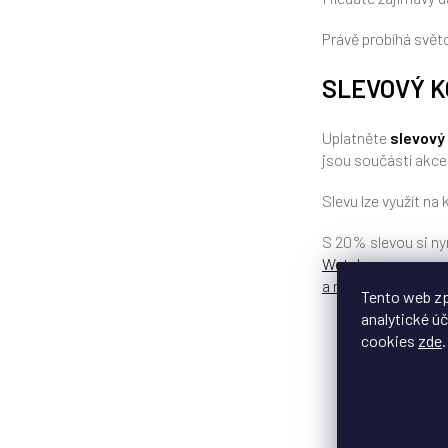
Právě probíhá svě
SLEVOVÝ K
Uplatněte
slevový
jsou součástí akce
Slevu lze využít na k
S 20% slevou si ny
Wetsleeve
,
nezavaz
a monitory
.
Tento web zp
analytické úč
cookies
zde
.