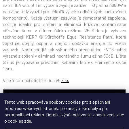
nabízí 16A vstup! Tím výrazně zvyšuje zatížení lišty až na 3680W a
nabízí se tedy využití pro několik vysoko odběrových audio-video
komponentů. Každá výstupní zásuvka je samostatně zapojena,
což je ideální pro snížení a eliminaci křížové kontaminace
síťového šumu v diferenciálním režimu. V5 Sirius je vybaven
technologií KERP © (Kirchoff's Equal Resistance Path), která
zajišťuje stejný odpor a stejnou dodávku energie do všech
zásuvek. Nástupce již tak výkonného předchůdce EVO3 nabízí
výrazné zlepšení v eliminaci nechtěného šumu až na 60dB. Lišta
Sirius je vybavena přívodním kabelem IsoTek Premier o délce
1,5m.
Více informací o liště Sirius V5
zde.
Tento web zpracovává soubory cookies pro zlepšování
prostředí webových stránek, pro analytické účely a pro
personalizaci reklam. Detailní výběr neleznete v nastavení, více
o cookies
zde
.