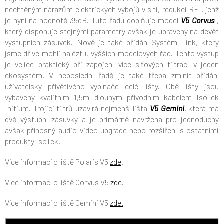
nechtěným nárazům elektrických výbojů v síti, redukci RFI, jenž
je nyní na hodnotě 35dB. Tuto řadu doplňuje model
V5
Corvus
,
který disponuje stejnými parametry avšak je upravený na devět
výstupních zásuvek. Nově je také přidán Systém Link, který
jsme dříve mohli nalézt u vyšších modelových řad. Tento výstup
je velice praktický při zapojení více síťových filtrací v jeden
ekosystém. V neposlední řadě je také třeba zmínit přidání
uživatelsky přívětivého vypínače celé lišty. Obě lišty jsou
vybaveny kvalitním 1,5m dlouhým přívodním kabelem IsoTek
Initium. Trojici filtrů uzavírá nejmenší lišta
V5 Gemini
,
která má
dvě výstupní zásuvky a je primárně navržena pro jednoduchý
avšak přínosný audio-video
upgrade nebo rozšíření s ostatními
produkty IsoTek.
Více informací o liště Polaris V5
zde
.
Více informací o liště Corvus V5
zde
.
Více informací o liště Gemini V5
zde.