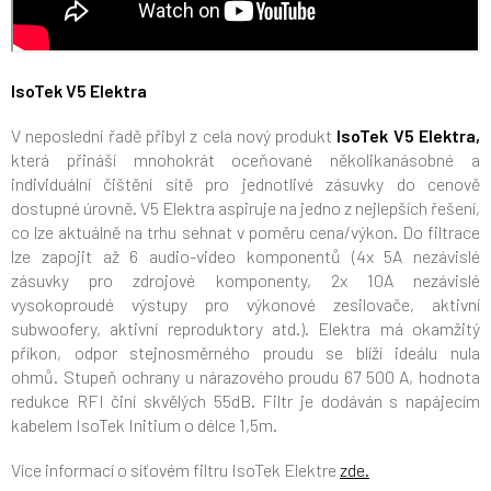
IsoTek V5 Elektra
V neposlední řadě přibyl z cela nový produkt
IsoTek V5 Elektra,
která přináší mnohokrát oceňované několikanásobné a
individuální čištění sítě pro jednotlivé zásuvky do cenově
dostupné úrovně. V5 Elektra aspiruje na jedno z nejlepších řešení,
co lze aktuálně na trhu sehnat v poměru cena/výkon. Do filtrace
lze zapojit až 6 audio-video komponentů (4x 5A nezávislé
zásuvky pro zdrojové komponenty, 2x 10A nezávislé
vysokoproudé výstupy pro výkonové zesilovače, aktivní
subwoofery, aktivní reproduktory atd.). Elektra má okamžitý
příkon, odpor stejnosměrného proudu se blíží ideálu nula
ohmů. Stupeň ochrany u nárazového proudu 67 500 A, hodnota
redukce RFI činí skvělých 55dB. Filtr je dodáván s napájecím
kabelem IsoTek Initium o délce 1,5m.
Více informací o síťovém filtru IsoTek Elektre
zde.