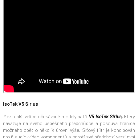
IsoTek V5 Sirius
Mezi další velice očekávané modely patří
V5 IsoTek Sirius,
který
navazuje na svého úspěšného předchůdce a posouvá hranice
možného opět o několik úrovní výše.
Síťový filtr je koncipován
pro 6 audio-video komponentů a oproti své předchozí verzi nyní