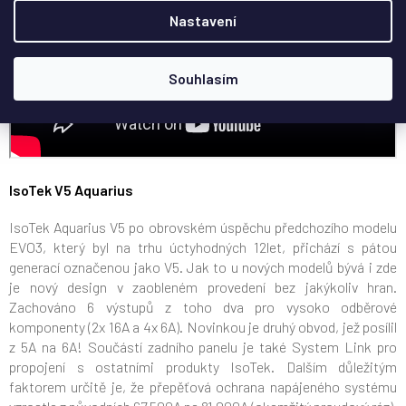
Nastavení
Souhlasím
IsoTek V5 Aquarius
IsoTek Aquarius V5 po obrovském úspěchu předchozího modelu
EVO3, který byl na trhu úctyhodných 12let, přichází s pátou
generací označenou jako V5. Jak to u nových modelů bývá i zde
je nový design v zaobleném provedení bez jakýkoliv hran.
Zachováno 6 výstupů z toho dva pro vysoko odběrové
komponenty (2x 16A a 4x 6A). Novinkou je druhý obvod, jež posílil
z 5A na 6A! Součástí zadního panelu je také System Link pro
propojení s ostatními produkty IsoTek. Dalším důležitým
faktorem určitě je, že přepěťová ochrana napájeného systému