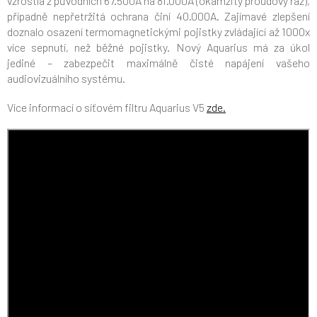
vzrostla z původních 67.500A na 81.000A (okamžitý proudový ráz),
případně nepřetržitá ochrana činí 40.000A. Zajímavé zlepšení
doznalo osazení termomagnetickými pojistky zvládající až 1000x
více sepnutí, než běžné pojistky. Nový Aquarius má za úkol
jediné – zabezpečit maximálně čisté napájení vašeho
audiovizuálního systému.
Více informací o síťovém filtru Aquarius V5
zde.