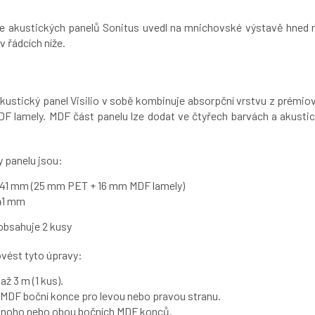
e akustických panelů Sonitus uvedl na mnichovské výstavě hned n
v řádcích níže.
akustický panel Visilio v sobě kombinuje absorpční vrstvu z prémi
F lamely. MDF část panelu lze dodat ve čtyřech barvách a akusti
y panelu jsou:
 41 mm (25 mm PET + 16 mm MDF lamely)
 41 mm
 obsahuje 2 kusy
ovést tyto úpravy:
až 3 m (1 kus).
DF boční konce pro levou nebo pravou stranu.
ednoho nebo obou bočních MDF konců.