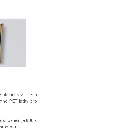
vyrobeného z MDF a
emné PET látky pro
kost panelu je 600 x
 mramoru.