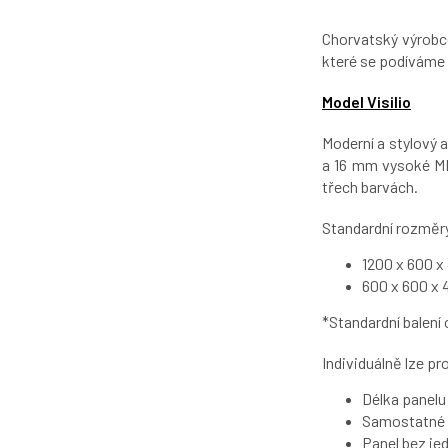
Chorvatský výrobc
které se podíváme 
Model Visilio
Moderní a stylový 
a 16 mm vysoké MD
třech barvách.
Standardní rozměr
1200 x 600 x
600 x 600 x
*Standardní balení
Individuálně lze pr
Délka panelu 
Samostatné M
Panel bez j