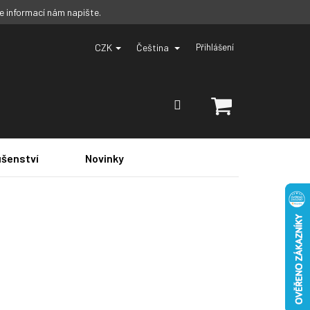
ce informací nám napište.
CZK
Čeština
Přihlášení
NÁKUPNÍ
KOŠÍK
ušenství
Novinky