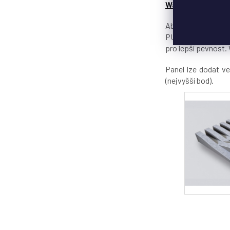
Wave-X
Absorpční panel pr
PU akustickou pěnu
pro lepší pevnost
Panel lze dodat v
(nejvyšší bod).