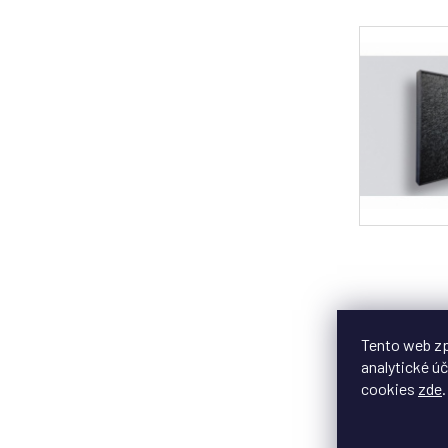
Tento web zp
analytické úč
cookies
zde
.