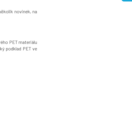
ěkolik novinek, na
ového PET materiálu
cký podklad PET ve