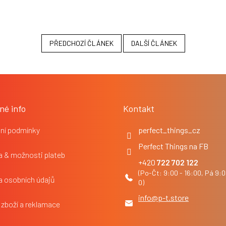
PŘEDCHOZÍ ČLÁNEK
DALŠÍ ČLÁNEK
né info
Kontakt
ní podmínky
perfect_things_cz
Perfect Things na FB
 & možnosti plateb
722 702 122
a osobních údajů
info
@
p-t.store
 zboží a reklamace