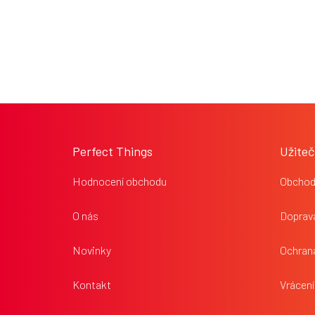
Z
á
p
Perfect Things
Užiteč
a
t
Hodnocení obchodu
Obchod
í
O nás
Doprava
Novinky
Ochran
Kontakt
Vrácení