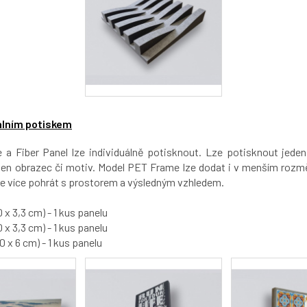
uálním potiskem
a Fiber Panel lze individuálně potisknout. Lze potisknout jeden
eden obrazec či motiv. Model PET Frame lze dodat i v menším roz
e více pohrát s prostorem a výsledným vzhledem.
x 3,3 cm) - 1 kus panelu
x 3,3 cm) - 1 kus panelu
0 x 6 cm) - 1 kus panelu