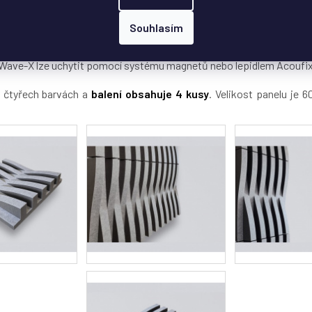
Souhlasím
o střední a vysoké frekvence v moderním designu s absorpcí třídy
 o vyšší tvrdosti a vrstvu látky z PET. Vzadu je panel usazen na 
. Wave-X lze uchytit pomocí systému magnetů nebo lepidlem Acoufi
e čtyřech barvách a
balení obsahuje 4 kusy
. Velikost panelu je 