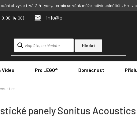
dání obvykle trvá 2–4 týdny, termín se však může individuálně lišit. Pro ví
info@p-
Hledat
& Video
Pro LEGO®
Domácnost
Přísl
coustics
stické panely Sonitus Acoustics