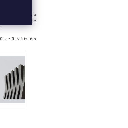
 A. Panel kombinuje
třívrstvé MDF desce
x.
600 x 600 x 105 mm