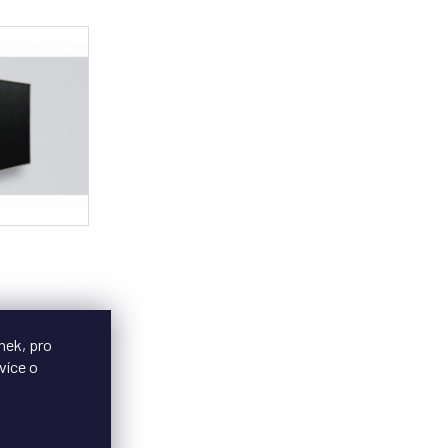
nek, pro
více o