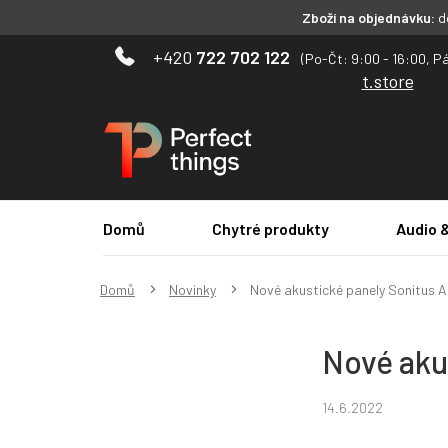
Zboží na objednávku:
do
Přejít
722 702 122
na
t.store
obsah
Domů
Chytré produkty
Audio 
Domů
Novinky
Nové akustické panely Sonitus A
Nové aku
14.6.2022