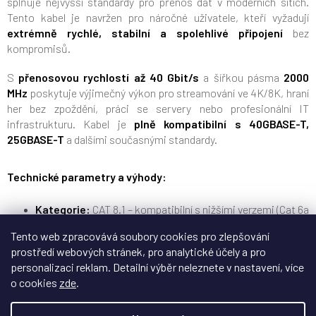
splňuje nejvyšší standardy pro přenos dat v moderních sítích.
Tento kabel je navržen pro náročné uživatele, kteří vyžadují
extrémně rychlé, stabilní a spolehlivé připojení
bez
kompromisů.
S
přenosovou rychlostí až 40 Gbit/s
a šířkou pásma
2000
MHz
poskytuje výjimečný výkon pro streamování ve 4K/8K, hraní
her bez zpoždění, práci se servery nebo profesionální IT
infrastrukturu. Kabel je
plně kompatibilní s 40GBASE-T,
25GBASE-T
a dalšími současnými standardy.
Technické parametry a výhody:
Kategorie:
CAT 8.1 – kompatibilní s nižšími verzemi (Cat 6a
a níže)
Tento web zpracovává soubory cookies pro zlepšování
prostředí webových stránek, pro analytické účely a pro
Konektory:
RJ45 > RJ45 – univerzální a snadno použitelné
personalizaci reklam. Detailní výběr neleznete v nastavení, více
Přenosová rychlost:
až 40 Gbit/s
o cookies
zde
.
Šířka pásma:
2000 MHz