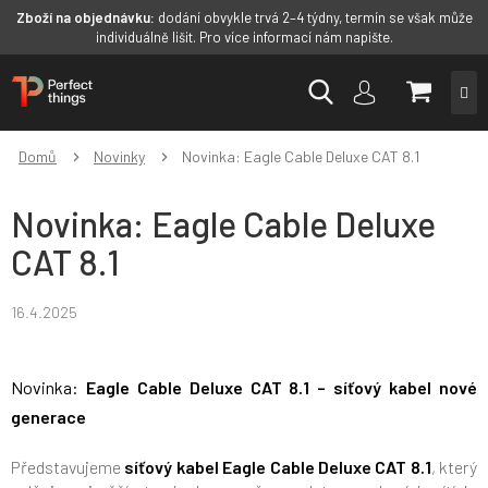
Zboží na objednávku:
dodání obvykle trvá 2–4 týdny, termín se však může
individuálně lišit. Pro více informací nám napište.
Přejít
NÁKUP
na
obsah
KOŠÍK
Domů
Novinky
Novinka: Eagle Cable Deluxe CAT 8.1
Novinka: Eagle Cable Deluxe
CAT 8.1
16.4.2025
Novinka:
Eagle Cable Deluxe CAT 8.1 – síťový kabel nové
generace
Představujeme
síťový kabel Eagle Cable Deluxe CAT 8.1
, který