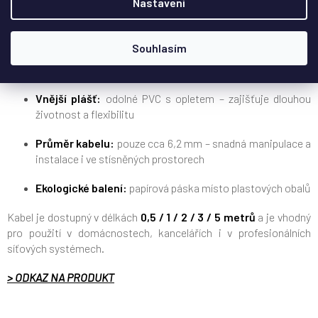
Nastavení
Stínění:
S/FTP – samostatně stíněné páry + celkové
stínění pro maximální odolnost proti rušení
Souhlasím
Průřez vodiče:
AWG 27
Vnější plášť:
odolné PVC s opletem – zajišťuje dlouhou
životnost a flexibilitu
Průměr kabelu:
pouze cca 6,2 mm – snadná manipulace a
instalace i ve stísněných prostorech
Ekologické balení:
papírová páska místo plastových obalů
Kabel je dostupný v délkách
0,5 / 1 / 2 / 3 / 5 metrů
a je vhodný
pro použití v domácnostech, kancelářích i v profesionálních
síťových systémech.
> ODKAZ NA PRODUKT