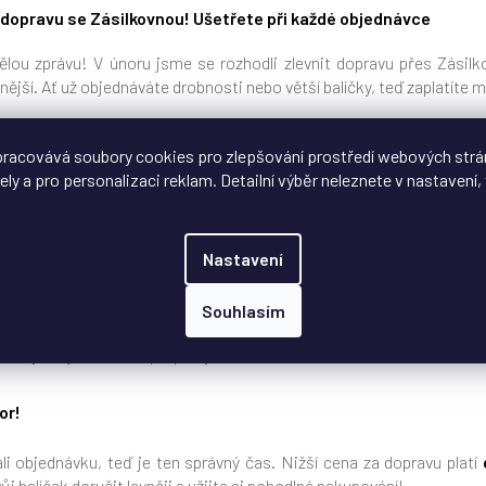
 dopravu se Zásilkovnou! Ušetřete při každé objednávce
ou zprávu! V únoru jsme se rozhodli zlevnit dopravu přes Zásilko
ější. Ať už objednáváte drobnosti nebo větší balíčky, teď zaplatíte 
racovává soubory cookies pro zlepšování prostředí webových strá
g
– nově
jen za 59 Kč s DPH
(původně 79 Kč)
ely a pro personalizaci reklam. Detailní výběr neleznete v nastavení, 
kg
– nově
jen za 89 Kč s DPH
(původně 124 Kč)
kovnu?
Nastavení
m z nejoblíbenějších dopravců díky široké síti výdejních míst po celé 
Souhlasím
k si můžete vyzvednout kdykoliv se vám to hodí, bez čekání na k
o i rychlejší varianta přepravy!
or!
li objednávku, teď je ten správný čas. Nižší cena za dopravu platí
ůj balíček doručit levněji a užijte si pohodlné nakupování!