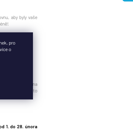
vnu, aby byly vaše
méně!
nek, pro
více o
České republice i na
urýra. Navíc je to
od 1. do 28. února