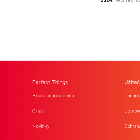
Z
á
p
Perfect Things
Užiteč
a
t
Hodnocení obchodu
Obchod
í
O nás
Doprava
Novinky
Ochran