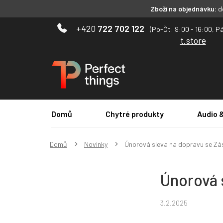
Zboží na objednávku:
do
Přejít
722 702 122
na
t.store
obsah
Domů
Chytré produkty
Audio 
Domů
Novinky
Únorová sleva na dopravu se Zás
Únorová 
3.2.2025