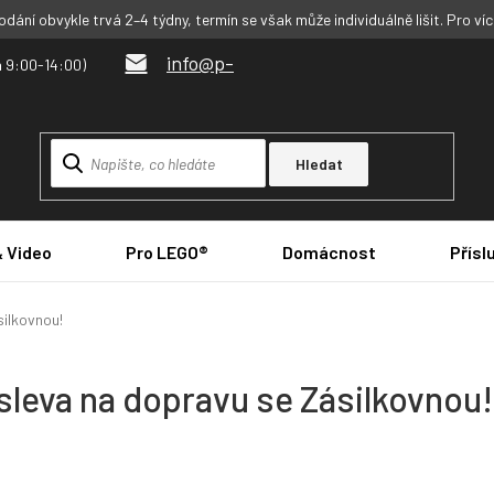
dání obvykle trvá 2–4 týdny, termín se však může individuálně lišit. Pro ví
info@p-
Hledat
& Video
Pro LEGO®
Domácnost
Přísl
ilkovnou!
sleva na dopravu se Zásilkovnou!