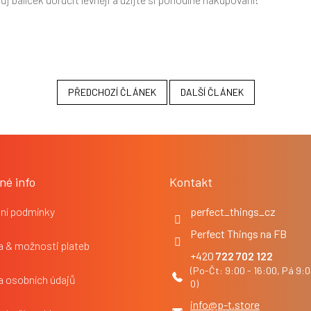
PŘEDCHOZÍ ČLÁNEK
DALŠÍ ČLÁNEK
né info
Kontakt
ní podmínky
perfect_things_cz
Perfect Things na FB
 & možnosti plateb
722 702 122
a osobních údajů
info
@
p-t.store