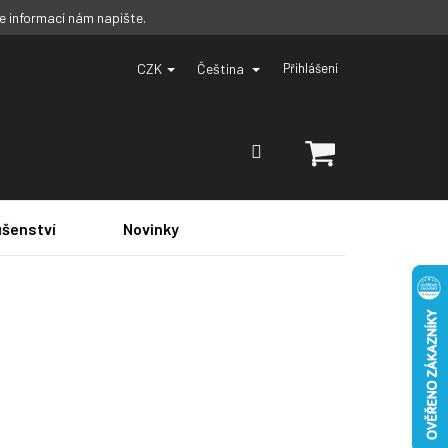
ce informací nám napište.
CZK
Čeština
Přihlášení
NÁKUPNÍ
KOŠÍK
ušenství
Novinky