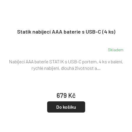
Statik nabíjecí AAA baterie s USB-C (4 ks)
Skladem
Nabíjecí AAA baterie STATIK s USB-C portem. 4 ks v balení,
rychlé nabíjení, dlouhá životnost a...
679 Kč
Do košíku