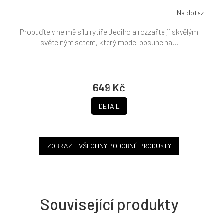
Na dotaz
Probuďte v helmě sílu rytíře Jediho a rozzařte ji skvělým
světelným setem, který model posune na...
649 Kč
DETAIL
ZOBRAZIT VŠECHNY PODOBNÉ PRODUKTY
Související produkty