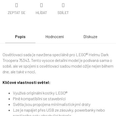
ZEPTAT SE
HLÍDAT
SDÍLET
Popis
Hodnocení
Diskuze
Osvětlovací sada je navržena speciálně pro LEGO® Helmu Dark
Troopera 75343. Tento vysoce detailní model je podívaná sama o
sobě, ale ve spojení s osvětlovací sadou model ožije nejen během
dne, ale také v noci.
Klíčové vlastnosti světel:
Využívá originální kostky LEGO®
Plně kompatibilní se stavebnicí
Světla jsou propojena minimalistickými dráty
Lze je napájet přes USB ze zásuvky, powerbanky nebo
napájecího setu obsahující baterie