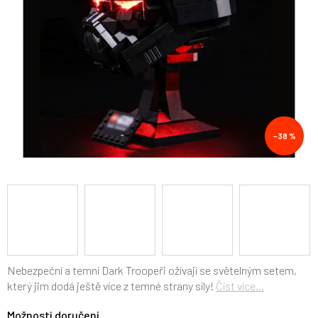
–38 %
Nebezpeční a temní Dark Troopeři ožívají se světelným setem,
který jim dodá ještě více z temné strany síly!
Číst více...
Možnosti doručení