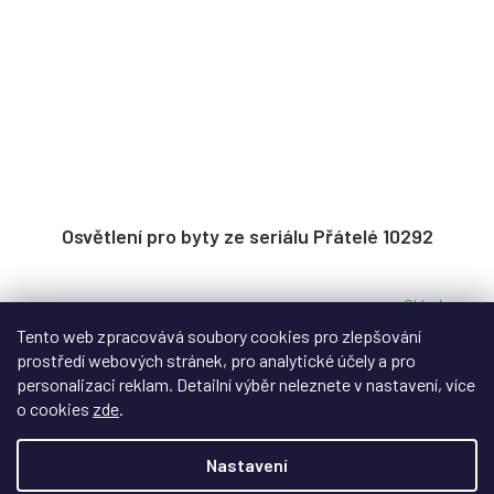
Osvětlení pro byty ze seriálu Přátelé 10292
Skladem
Tento web zpracovává soubory cookies pro zlepšování
Oživte scénu z legendárního amerického seriálu pomocí
prostředí webových stránek, pro analytické účely a pro
světelného setu!
personalizaci reklam. Detailní výběr neleznete v nastavení, více
o cookies
zde
.
Nastavení
1 349 Kč