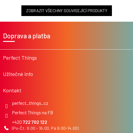
ZOBRAZIT VŠECHNY SOUVISEJÍCÍ PRODUKTY
Z
á
Doprava a platba
p
a
t
í
Perfect Things
Užitečné info
Kontakt
perfect_things_cz
Perfect Things na FB
722 702 122