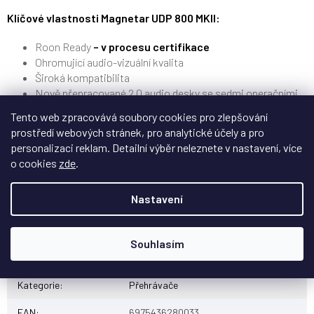
Klíčové vlastnosti Magnetar UDP 800 MKII:
Roon Ready
– v procesu certifikace
Ohromující audio-vizuální kvalita
Široká kompatibilita
Nově přepracované 2.0 audio desky se sedmi operačními
zesilovači OPA1602
Tento web zpracovává soubory cookies pro zlepšování
Retiming TMDS na HDMI audio portu
prostředí webových stránek, pro analytické účely a pro
Vylepšený USB 3.0 systém s odděleným napájením
personalizaci reklam. Detailní výběr neleznete v nastavení, více
Vylepšená měděná kabeláž a konektory Amphenol/JST
o cookies
zde
.
Podpora
Control4, Crestron
Oficiální stránky Magnetar UDP800 MKII
Nastavení
Souhlasím
Doplňkové parametry
Kategorie
:
Přehrávače
EAN
:
6975436280033