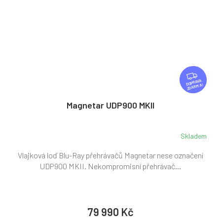
Z
D
ZDARMA
A
R
Magnetar UDP900 MKII
M
A
Skladem
Vlajková loď Blu-Ray přehrávačů Magnetar nese označení
UDP900 MKII. Nekompromisní přehrávač...
79 990 Kč