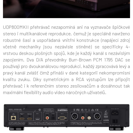
UDP800MKII přehrávač nezapomíná ani na vyznavače špičkové
stereo i multikanálové reprodukce, čemuž je speciálně navrženo
robustné šasi a uspořádaná vnitřní konstrukce (napájecí zdroj
včetně mechaniky jsou nezávisle stíněné) se specificky 4-
vrstvou deskou plošných spojů, kde je každý kanál s nezávislým
zapojením. Dva D/A převodníky Burr-Brown PCM 1795 DAC se
používají pro dvoukanálovou reprodukci, každý zpracovává levý a
pravý kanál zvlášť čímž přináší v dané kategorii nekompromisní
kvalitu zvuku. Díky symetrickým a RCA výstupům lze připojit
přehrávač i k referenčním stereo zesilovačům a dosáhnout tak
maximální flexibility audio video náročných uživatelů.