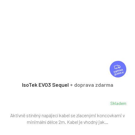
Z
D
ZDARMA
A
R
IsoTek EVO3 Sequel
+ doprava zdarma
M
A
Skladem
Aktivně stíněný napájecí kabel se zlacenými koncovkami v
minimální délce 2m. Kabel je vhodný jak...