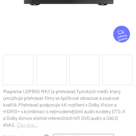
Z
D
ZDARMA
A
R
M
A
Magnetar UDP800 MKII je
přehrávač fyzických médií, který
umožňuje přehrávat filmy ve špičkové obrazové a zvukové
kvalitě. Přehrávač podporuje 4K rozlišení v Dolby Vision a
HDR10+ v kombinaci s nejmodernějšími audio kodeky DTS:X
a Dolby Atmos včetně referenčních hifi DVD audio a SACD
disků.
Číst více...