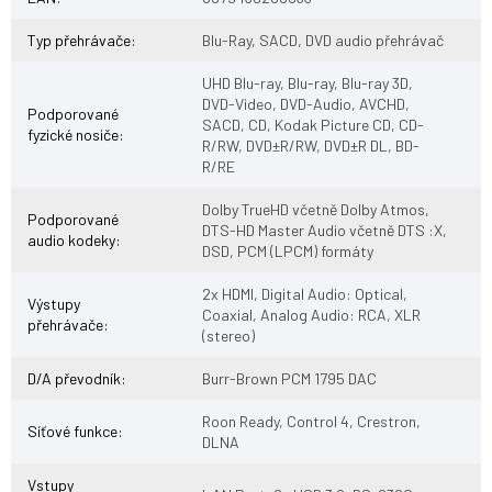
Typ přehrávače
:
Blu-Ray, SACD, DVD audio přehrávač
UHD Blu-ray, Blu-ray, Blu-ray 3D,
DVD-Video, DVD-Audio, AVCHD,
Podporované
SACD, CD, Kodak Picture CD, CD-
fyzické nosiče
:
R/RW, DVD±R/RW, DVD±R DL, BD-
R/RE
Dolby TrueHD včetně Dolby Atmos,
Podporované
DTS-HD Master Audio včetně DTS :X,
audio kodeky
:
DSD, PCM (LPCM) formáty
2x HDMI, Digital Audio: Optical,
Výstupy
Coaxial, Analog Audio: RCA, XLR
přehrávače
:
(stereo)
D/A převodník
:
Burr-Brown PCM 1795 DAC
Roon Ready, Control 4, Crestron,
Síťové funkce
:
DLNA
Vstupy