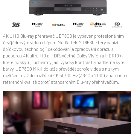
4K UHD Blu-ray přehrávač UDP800 je vybaven profesionálním
čtyřjádrovým video chipem Media Tek MT8581, který nabízí
špičkovou technologii dekódování a zpracování obrazu s
podporou 4K ultra HD a HDR, včetně Dolby Vision a HDR10+,
které poskytují úchvatný jas, vysoký kontrast a nádherné syté
barvy. UDP800 MKII dokáže převádět zdroje videa s nízkým
rozlišením až do rozlišení 4K 50/60 Hz (3840 x 2160) v naprosto
referenční kvalitě oproti standardním Blu-ray přehrávačům.