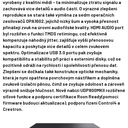
vyrobeny z kvalitní mědi – ta minimalizuje ztrátu signálu a
zachovává více detailů v audio části. O výrazné zlepšení
reprodukce se stará také výměna za sedm operačních
zesilovačů OPA1602, jejichž nízký šum a vysoká přesnost
přinášejí zvuk na úrovni audiofilské kvality. HDMI AUDIO port
byl rozšířen o funkci TMDS retimingu, což efektivně
kompenzuje náhodný jitter, zajišťuje vyšší přenosovou
kapacitu a poskytuje více detailů v celém zvukovém
spektru. Optimalizace USB 3.0 portu pak zvyšuje
kompatibilitu a stabilitu při práci s externími disky, což se
pozitivně odráží na rychlosti i spolehlivosti přenosu dat.
Zlepšení se dočkala také konstrukce optické mechaniky,
která je nyní opatřena povrchovým nástřikem a doplněna
zvukově izolační pěnou, čímž se zvyšuje odolnost a zároveň
výrazně snižuje hlučnost. Nově nabízí UDP800MKII rozšířené
síťové funkce a podporu certifikace Roon Ready(pomocí
firmware budoucí aktualizace), podporu
řízení
Control4 a
Crestron.