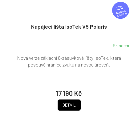
Z
D
ZDARMA
A
R
Napájecí lišta IsoTek V5 Polaris
M
A
Skladem
Nová verze základní 6-zásuvkové lišty IsoTek, která
posouvá hranice zvuku na novou úroveň.
17 190 Kč
DETAIL