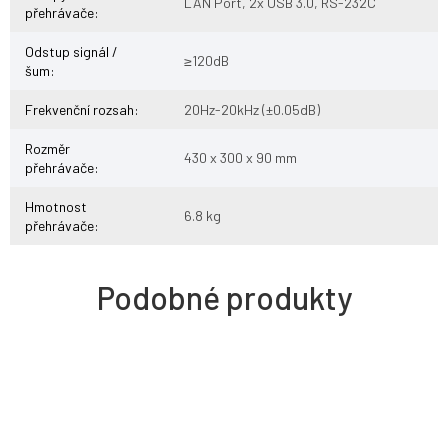
LAN Port, 2x USB 3.0, RS-232C
přehrávače
:
Odstup signál /
≥120dB
šum
:
Frekvenční rozsah
:
20Hz-20kHz (±0.05dB)
Rozměr
430 x 300 x 90 mm
přehrávače
:
Hmotnost
6.8 kg
přehrávače
: