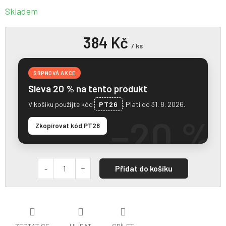
Skladem
384 Kč
/ ks
SRPNOVÁ AKCE
Sleva 20 % na tento produkt
V košíku použijte kód
PT26
. Platí do 31. 8. 2026.
−20 %
Zkopírovat kód PT26
Přidat do košíku