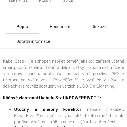
ZEPTAT SE
HLÍDAT
SDÍLET
Popis
Hodnocení
Diskuze
Ostatní informace
Kabel Statik je schopen nabíjet téměř jakékoli zařízení včetně
smartphonů, tabletů, dronů a dalších. Díky přenosu dat můžete
streamovat hudbu, poslouchat podcasty či používat GPS z
telefonu ve svém voze. PowerPivot™ je výráběn v několika
délkách a je rovněž dostupný ve verzích s USB-C a Lightning.
Klíčové vlastnosti kabelu Statik POWERPIVOT™:
Otočný a ohebný konektor
nebude překážet.
PowerPivot™ se otáčí a ohybá, takže telefon můžete stále
používat v režimu na šířku nebo na výšku bez přerušení.