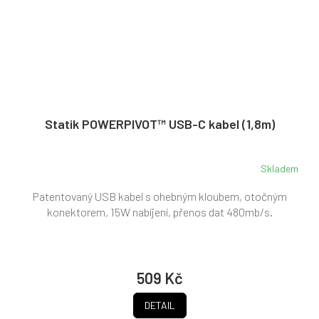
Statik POWERPIVOT™ USB-C kabel (1,8m)
Skladem
Patentovaný USB kabel s ohebným kloubem, otočným
konektorem, 15W nabíjení, přenos dat 480mb/s.
509 Kč
DETAIL