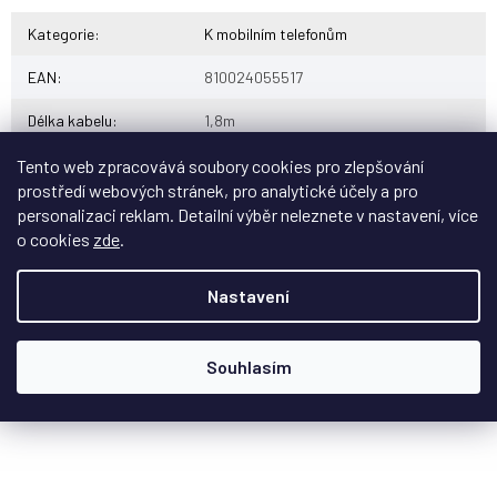
Kategorie
:
K mobilním telefonům
EAN
:
810024055517
Délka kabelu
:
1,8m
Zakončení kabelu
:
USB-C
Tento web zpracovává soubory cookies pro zlepšování
prostředí webových stránek, pro analytické účely a pro
Vstupní USB
:
USB-A
personalizaci reklam. Detailní výběr neleznete v nastavení, více
o cookies
zde
.
Nastavení
Souhlasím