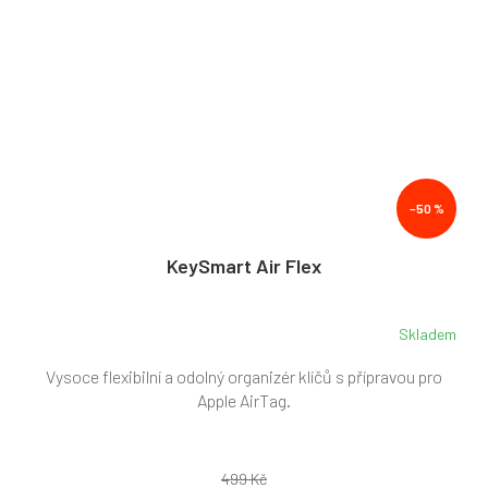
–50 %
KeySmart Air Flex
Skladem
Průměrné
hodnocení
Vysoce flexibilní a odolný organizér klíčů s přípravou pro
produktu
je
Apple AirTag.
5,0
z
5
499 Kč
hvězdiček.