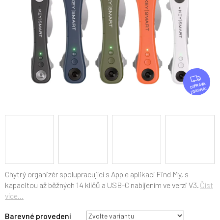
Z
D
ZDARMA
A
R
M
A
Chytrý organizér spolupracující s Apple aplikací Find My, s
kapacitou až běžných 14 klíčů a USB-C nabíjením ve verzi V3.
Číst
více...
Barevné provedení