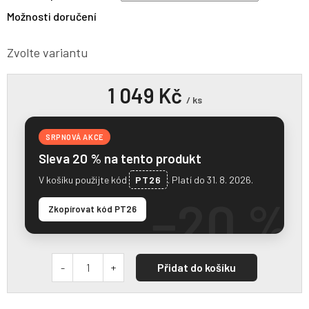
Možnosti doručení
Zvolte variantu
1 049 Kč
/ ks
SRPNOVÁ AKCE
Sleva 20 % na tento produkt
V košíku použijte kód
PT26
. Platí do 31. 8. 2026.
−20 %
Zkopírovat kód PT26
Přidat do košíku