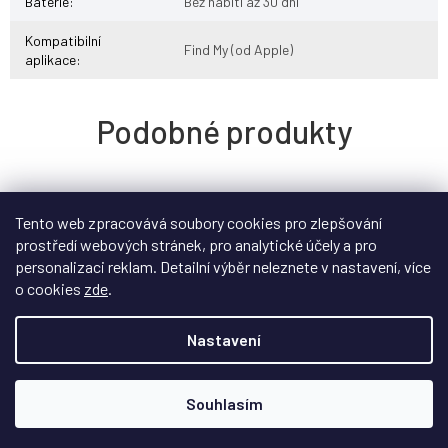
Baterie
:
Bez nabití až 30 dní
Kompatibilní
Find My (od Apple)
aplikace
:
Tento web zpracovává soubory cookies pro zlepšování
prostředí webových stránek, pro analytické účely a pro
personalizaci reklam. Detailní výběr neleznete v nastavení, více
o cookies
zde
.
Nastavení
Souhlasím