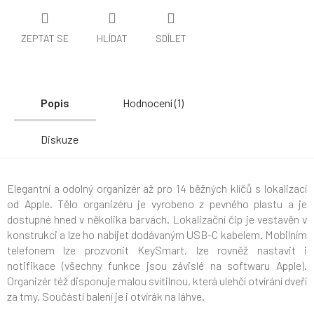
ZEPTAT SE
HLÍDAT
SDÍLET
Popis
Hodnocení (1)
Diskuze
Elegantní a odolný organizér až pro 14 běžných klíčů s lokalizací
od Apple. Tělo organizéru je vyrobeno z pevného plastu a je
dostupné hned v několika barvách. Lokalizační čip je vestavěn v
konstrukci a lze ho nabíjet dodávaným USB-C kabelem. Mobilním
telefonem lze prozvonit KeySmart, lze rovněž nastavit i
notifikace (všechny funkce jsou závislé na softwaru Apple).
Organizér též disponuje malou svítilnou, která ulehčí otvírání dveří
za tmy. Součástí balení je i otvírák na láhve.