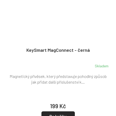
KeySmart MagConnect - černá
Skladem
Magnetický přívěsek, který představuje pohodlný způsob
jak přidat další příslušenství k...
199 Kč