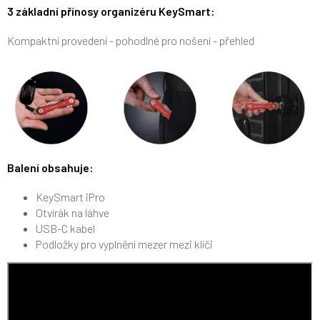
3 základní přínosy organizéru KeySmart:
Kompaktní provedení - pohodlné pro nošení - přehled
Balení obsahuje:
KeySmart iPro
Otvírák na láhve
USB-C kabel
Podložky pro vyplnění mezer mezi klíči