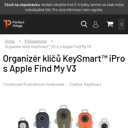
Zboží na objednávku:
dodání obvykle trvá 2–4 týdny, termín se však může
individuálně lišit. Pro více informací nám napište.
Přejít
NÁKUP
na
obsah
KOŠÍK
Domů
Příslušenství
Organizér klíčů KeySmart™ iPro s Apple Find My V3
Organizér klíčů KeySmart™ iPro
s Apple Find My V3
Průměrné
1 hodnocení
Podrobnosti hodnocení
Značka:
KeySmart
hodnocení
produktu
je
4,0
z
5
hvězdiček.