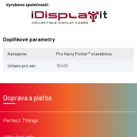
Doplňkové parametry
Kategorie
:
Pro Harry Potter™ stavebnice
Určeno pro set
:
76405
Z
á
Doprava a platba
p
a
t
í
Perfect Things