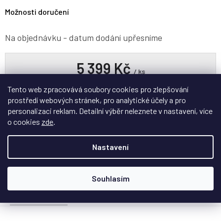
Možnosti doručení
Na objednávku - datum dodání upřesníme
5 399 Kč
/ ks
Tento web zpracovává soubory cookies pro zlepšování
Přidat do košíku
prostředí webových stránek, pro analytické účely a pro
personalizaci reklam. Detailní výběr neleznete v nastavení, více
o cookies
zde
.
Nastavení
ZEPTAT SE
HLÍDAT
SDÍLET
Souhlasím
Popis
Hodnocení
Diskuze