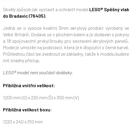
Skvělý způsob jak vystavit a ochránit model
LEGO® Spěšný vlak
do Bradavic (76405).
Jedná se o vysoce kvalitní 3mm akrylový produkt vyrobený ve
Velké Británii. Dodává se v plochém balení a je dodáván s pokyny
a 18 spojovacími prvky/šrouby pro sestavení akrylových panelů.
Model je umístěn na podstavci, která je k dispozici v černé barvě.
Průhlednou část lze zvednout ze základny, takže k modelu budete
mít snadný přístup.
LEGO® model není součástí dodávky.
Přibližná vnitřní velikost:
1200 mm (D) x 220 mm (Š) x 300 mm (V)
Přibližná velikost boxu:
1220 x 240 x 310 mm