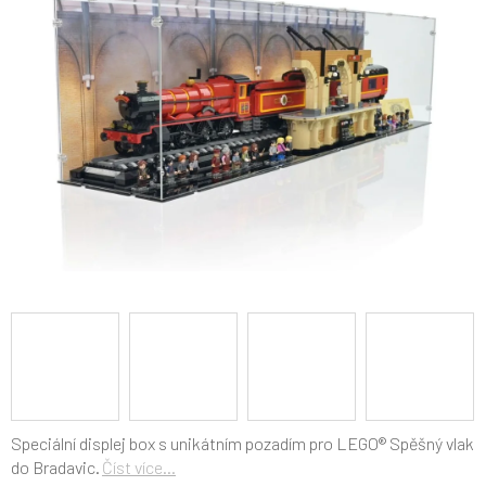
5
hvězdiček.
Speciální displej box s unikátním pozadím pro LEGO® Spěšný vlak
do Bradavic.
Číst více...