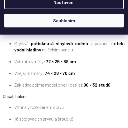
Nastavení
Klíčové vlastnosti
Vitrína je navržena speciálně pro
Černou perlu (10365)
Souhlasím
Vysoce kvalitní
akrylát
(3 mm), lehčí a bezpečnější než sklo
Stylová
potisknutá vinylová scéna
v pozadí a
efekt
vodní hladiny
na čelním panelu
Vnitřní rozměry:
72 × 26 × 69 cm
Vnější rozměry:
74 × 28 × 70 cm
Základna pojme model o velikosti až
90 × 32 studů
Obsah balení
Vitrína v rozloženém stavu
18 spojovacích prvků a šroubků