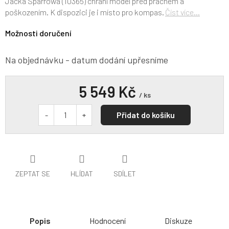
Jacka Sparrowa (10365) chrání model před prachem a
poškozením. K dispozici je i místo pro kompas.
Číst více...
Možnosti doručení
Na objednávku - datum dodání upřesníme
5 549 Kč
/ ks
Přidat do košíku
ZEPTAT SE
HLÍDAT
SDÍLET
Popis
Hodnocení
Diskuze