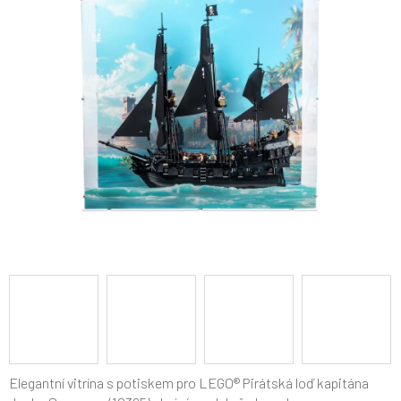
z
5
hvězdiček.
Elegantní vitrína s potiskem pro LEGO® Pirátská loď kapitána