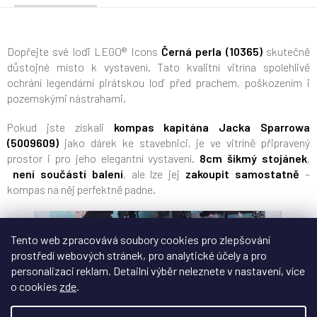
Dopřejte své loďi LEGO® Icons
Černá perla (10365)
skutečně
důstojné místo k vystavení. Tato kvalitní vitrína spolehlivě
ochrání legendární pirátskou loď před prachem, poškozením i
pozemskými nástrahami.
Pokud jste získali
kompas kapitána Jacka Sparrowa
(5009609)
jako dárek ke stavebnici, je ve vitríně připravený
prostor i pro jeho elegantní vystavení.
8cm šikmý stojánek
,
není součástí balení
, ale lze jej
zakoupit samostatně
–
kompas na něj perfektně padne.
Tento web zpracovává soubory cookies pro zlepšování
prostředí webových stránek, pro analytické účely a pro
personalizaci reklam. Detailní výběr neleznete v nastavení, více
o cookies
zde
.