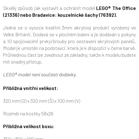
Skvělý způsob jak vystavit a ochránit model
LEGO® The Office
(21336) nebo Bradavice: kouzelnické šachy (
76392).
Jedná se o vysoce kvalitní 3mm akrylový produkt vyrobený ve
Velké Británii. Dodává se v plochém balení a je dodáván s pokyny
a 10 spojovacími prvky/šrouby pro sestavení akrylových panelů.
Model je umístěn na podstavci, která je k dispozici v černé barvě.
Průhlednou část lze zvednout ze základny, takže k modelu budete
mít snadný přístup.
LEGO® model není součástí dodávky.
Přibližná vnitřní velikost:
320 mm (D) x 320 mm (Š) x 100 mm (V)
Rozměr na kostky 58x26
Přibližná velikost boxu:
350 x 350 x 100 mm