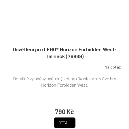
Osvětlení pro LEGO® Horizon Forbidden West:
Tallneck (76989)
Na dotaz
Detailně vyladěný světelný set pro ikonický stroj ze hry
Horizon Forbidden West.
790 Kč
DETAIL