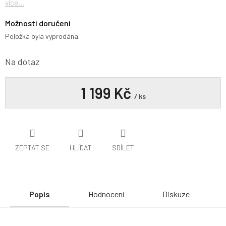
více...
Možnosti doručení
Položka byla vyprodána…
Na dotaz
1 199 Kč
/ ks
ZEPTAT SE
HLÍDAT
SDÍLET
Popis
Hodnocení
Diskuze