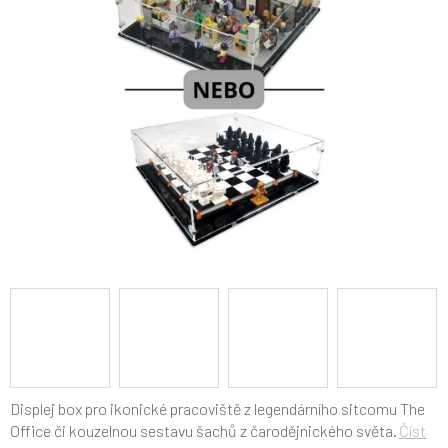
5
hvězdiček.
Displej box pro
ikonické pracoviště z legendárního sitcomu The
Office či kouzelnou sestavu šachů z čarodějnického světa.
Číst