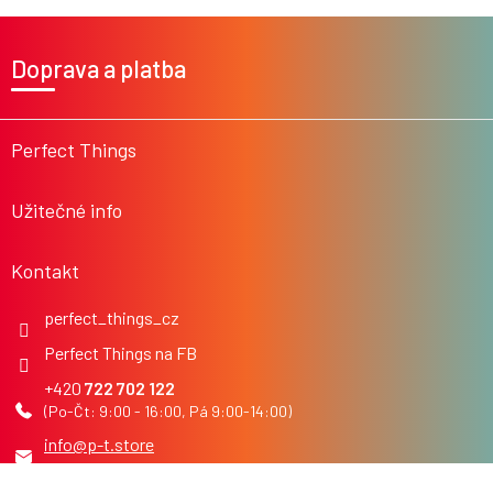
Z
á
Doprava a platba
p
a
t
í
Perfect Things
Užitečné info
Kontakt
perfect_things_cz
Perfect Things na FB
722 702 122
info
@
p-t.store