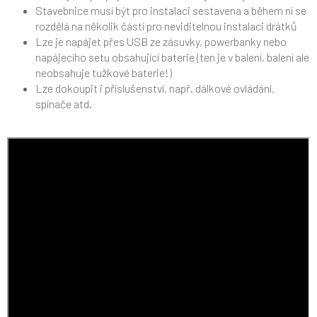
Stavebnice musí být pro instalaci sestavena a během ní se
rozdělá na několik částí pro neviditelnou instalaci drátků
Lze je napájet přes USB ze zásuvky, powerbanky nebo
napájecího setu obsahující baterie (ten je v balení, balení ale
neobsahuje tužkové baterie!)
Lze dokoupit i příslušenství, např. dálkové ovládání,
spínače atd.