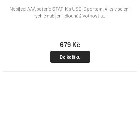
Nabíjecí AAA baterie STATIK s USB-C portem. 4 ks v balení,
rychlé nabíjení, dlouhá životnost a...
679 Kč
Do košíku