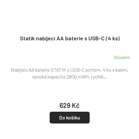
Statik nabíjecí AA baterie s USB-C (4 ks)
Skladem
Nabíjecí AA baterie STATIK s USB-C portem. 4 ks v balení,
vysoká kapacita 2800 mWh, rychlé...
629 Kč
Do košíku