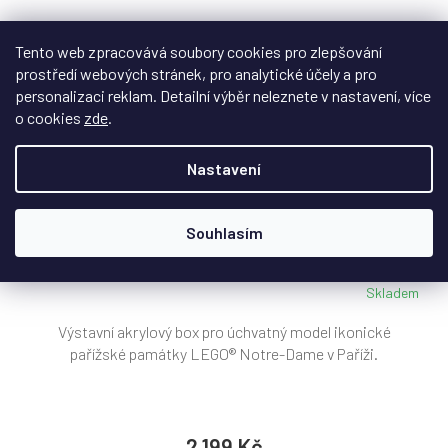
Tento web zpracovává soubory cookies pro zlepšování
prostředí webových stránek, pro analytické účely a pro
personalizaci reklam. Detailní výběr neleznete v nastavení, více
o cookies
zde
.
Nastavení
Displej box pro LEGO® Notre-Dame v Paříži
Souhlasím
(21061)
Skladem
Výstavní akrylový box pro úchvatný model ikonické
pařížské památky LEGO® Notre-Dame v Paříži.
2 199 Kč