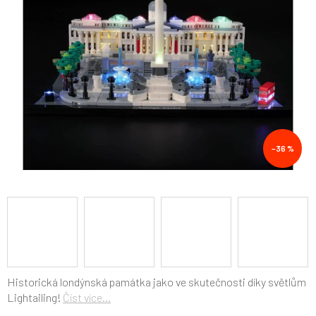
hvězdiček.
–36 %
Historická londýnská památka jako ve skutečnosti díky světlům
Lightailing!
Číst více...