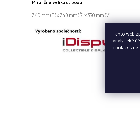
Přibližná velikost boxu:
340 mm (D) x 340 mm (Š) x 370 mm (V)
Tento web zp
analytické úč
cookies
zde
.