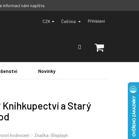
ce informací nám napište.
CZK
Čeština
Přihlášení
NÁKUPNÍ
KOŠÍK
ušenství
Novinky
 Knihkupectví a Starý
od
osti hodnocení
Značka:
iDisplayit