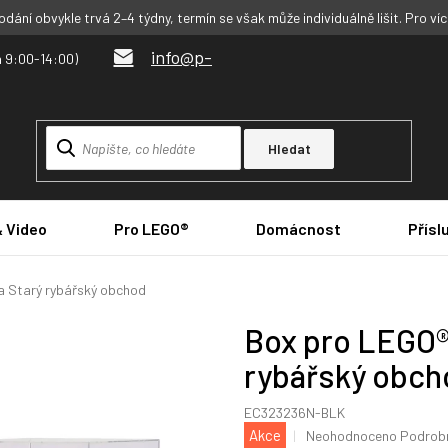
dání obvykle trvá 2–4 týdny, termín se však může individuálně lišit. Pro ví
info@p-
Hledat
& Video
Pro LEGO®
Domácnost
Přísl
a Starý rybářský obchod
Box pro LEGO®
rybářský obch
EC323236N-BLK
Průměrné
Akce
Neohodnoceno
Podrobn