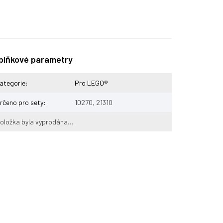
plňkové parametry
ategorie
:
Pro LEGO®
rčeno pro sety
:
10270, 21310
oložka byla vyprodána…