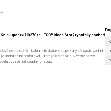
ze
Do
®
Knihkupectví (10270) a
LEGO® Ideas Starý rybářský obchod
K
dává se v plochém balení a je dodáván s pokyny a 8 spojovacími
U
je umístěn na podstavci, která je k dispozici v černé barvě.
P
odelu budete mít snadný přístup.