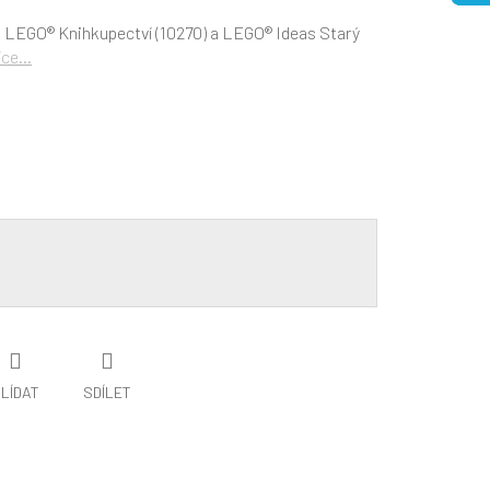
ro LEGO®
Knihkupectví (
10270) a
LEGO® Ideas Starý
íce...
LÍDAT
SDÍLET