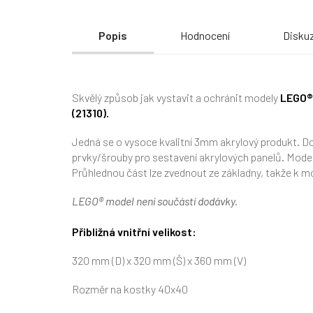
Popis
Hodnocení
Disku
Skvělý způsob jak vystavit a ochránit modely
LEGO
(21310).
Jedná se o vysoce kvalitní 3mm akrylový produkt. Do
prvky/šrouby pro sestavení akrylových panelů. Model 
Průhlednou část lze zvednout ze základny, takže k m
LEGO® model není součástí dodávky.
Přibližná vnitřní velikost:
320 mm (D) x 320 mm (Š) x 360 mm (V)
Rozměr na kostky 40x40