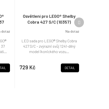
O®
Osvětlení pro LEGO® Shelby
Další
37
Cobra 427 S/C (10357)
produkt
 dotaz
Na dotaz
EGO®
LED sada pro LEGO® Shelby Cobra
 37
427 S/C – zvýrazni svůj 1241-dílný
áš...
model ikonického vozu...
729 Kč
TAIL
DETAIL