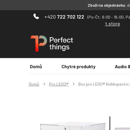
Zboží na objednávku:
do
Přejít
722 702 122
na
t.store
obsah
Domů
Chytré produkty
Audio 
Domů
Pro LEGO®
Box pro LEGO® Knihkupectví 