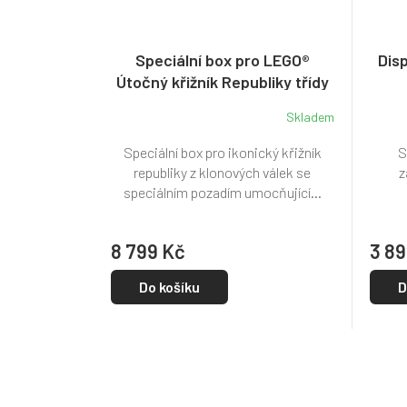
Speciální box pro LEGO®
Dis
Útočný křižník Republiky třídy
Venator (75367)
Skladem
Speciální box pro ikonický křižník
S
republiky z klonových válek se
z
speciálním pozadím umocňující...
8 799 Kč
3 89
Do košíku
D