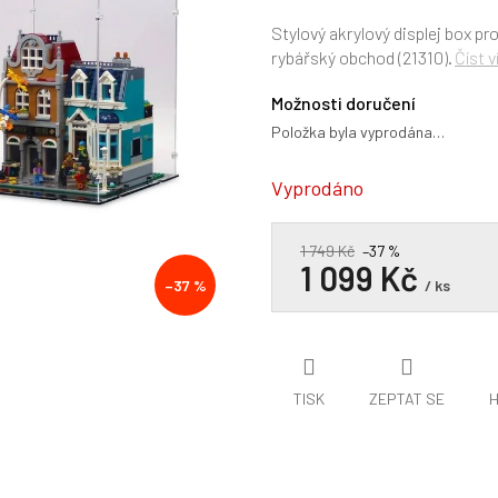
hodnocení
produktu
Stylový akrylový displej box p
je
rybářský obchod (21310).
Číst v
0,0
z
Možnosti doručení
5
Položka byla vyprodána…
hvězdiček.
Vyprodáno
1 749 Kč
–37 %
1 099 Kč
–37 %
/ ks
TISK
ZEPTAT SE
H