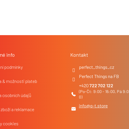
né info
Kontakt
ní podmínky
perfect_things_cz
Perfect Things na FB
 & možnosti plateb
722 702 122
a osobních údajů
info
@
p-t.store
 zboží a reklamace
y cookies