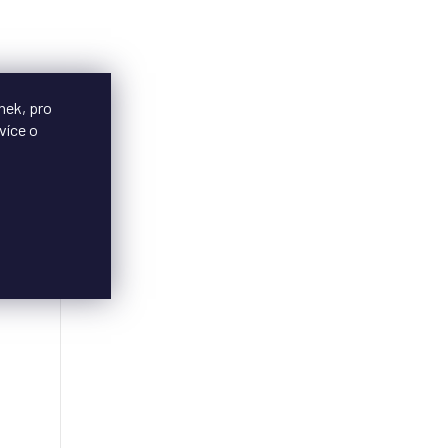
nek, pro
více o