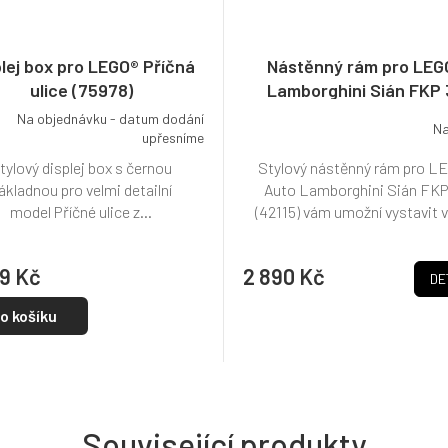
plej box pro LEGO® Příčná
Nástěnný rám pro LEG
ulice (75978)
Lamborghini Sián FKP 
(42115)
Na objednávku - datum dodání
Na
upřesníme
tylový displej box s černou
Stylový nástěnný rám pro L
ákladnou pro velmi detailní
Auto Lamborghini Sián FKP
model Příčné ulice z...
(42115) vám umožní vystavit v
9 Kč
2 890 Kč
DE
o košíku
Související produkty