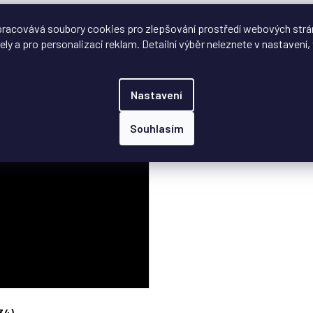
nektory jsou bezpečné a odolné.
racovává soubory cookies pro zlepšování prostředí webových strá
ely a pro personalizaci reklam. Detailní výběr neleznete v nastavení, 
títek a všechny detaily modelu působí impozantně při vystavení.
Nastavení
Souhlasím
34)