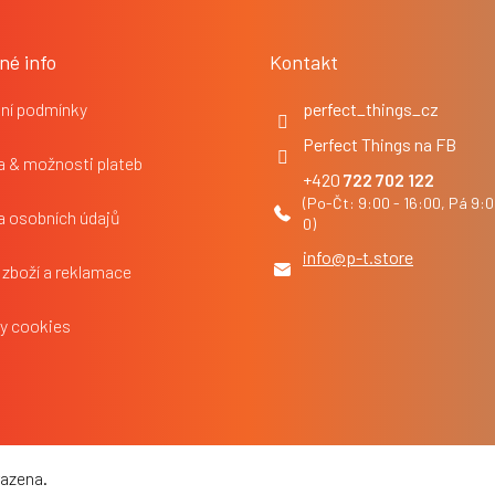
né info
Kontakt
ní podmínky
perfect_things_cz
Perfect Things na FB
 & možnosti plateb
722 702 122
a osobních údajů
info
@
p-t.store
 zboží a reklamace
y cookies
razena.
Upravit nastavení cookies