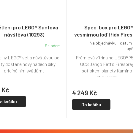
ětlení pro LEGO® Santova
Spec. box pro LEGO®
návštěva (10293)
vesmírnou loď třídy Fire
(75409)
Na objednávku - datum
Skladem
upř
lný LEGO® set s návštěvou od
Prémiová vitrína na LEGO® 7
ty dostane nový nádech díky
UCS Jango Fett's Firespra
originálním světlům!
potiskem planety Kamino
akrylovým...
9 Kč
4 249 Kč
o košíku
Do košíku