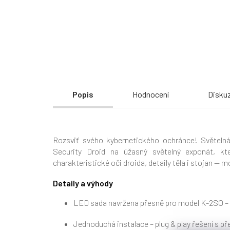
Popis
Hodnocení
Disku
Rozsviť svého kybernetického ochránce! Světel
Security Droid na úžasný světelný exponát, kt
charakteristické oči droida, detaily těla i stojan — mo
Detaily a výhody
LED sada navržena přesně pro model K-2SO – oči
Jednoduchá instalace – plug & play řešení s p