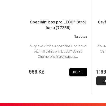
Speciální box pro LEGO® Stroj
Osv
času (77256)
Na dotaz
Akrylová vitrína s pozadím Hodinová
Kouze
věž Hill Valley pro LEGO® Speed
San
Champions Stroj času z...
999 Kč
1 19
DETAIL
D
Z