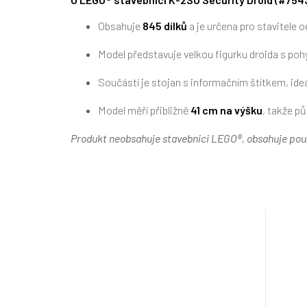
Obsahuje
845 dílků
a je určena pro stavitele od
Model představuje velkou figurku droida s pohy
Součástí je stojan s informačním štítkem, ideá
Model měří přibližně
41 cm na výšku
, takže p
Produkt neobsahuje stavebnici LEGO®, obsahuje pouz