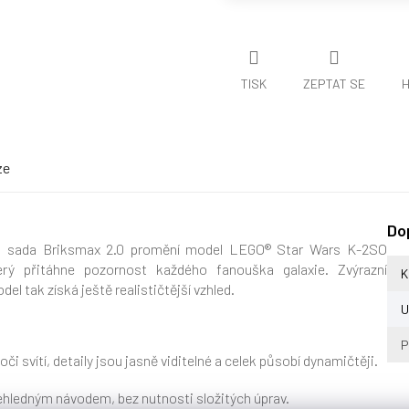
TISK
ZEPTAT SE
H
ze
Do
ná sada Briksmax 2.0 promění model LEGO® Star Wars K-2SO
erý přitáhne pozornost každého fanouška galaxie. Zvýrazní
K
del tak získá ještě realističtější vzhled.
U
P
 svítí, detaily jsou jasně viditelné a celek působí dynamičtěji.
řehledným návodem, bez nutnosti složitých úprav.