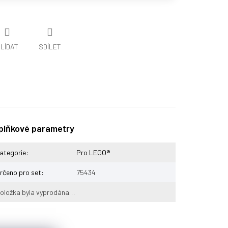
LÍDAT
SDÍLET
plňkové parametry
ategorie
:
Pro LEGO®
rčeno pro set
:
75434
oložka byla vyprodána…