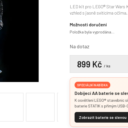
hodnocení
produktu
LED kit pro LEGO® Star Wars K
je
vzhled s jasně svítícíma očima.
0,0
z
Možnosti doručení
5
Položka byla vyprodána…
hvězdiček.
Na dotaz
899 Kč
/ ks
SPECIÁLNÍ NABÍDKA
Dobíjecí AA baterie se sl
K osvětlení LEGO® stavebnic s
baterie STATIK s přímým USB-C
Zobrazit baterie se slevou