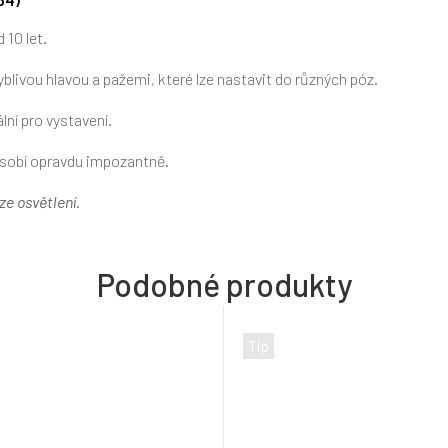
 10 let.
blivou hlavou a pažemi, které lze nastavit do různých póz.
lní pro vystavení.
ůsobí opravdu impozantně.
e osvětlení.
Tip