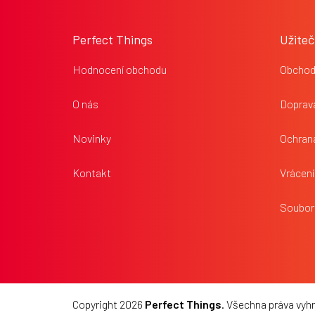
á
p
Perfect Things
Užiteč
a
t
Hodnocení obchodu
Obchod
í
O nás
Doprava
Novinky
Ochran
Kontakt
Vrácení
Soubor
Copyright 2026
Perfect Things
. Všechna práva vyh