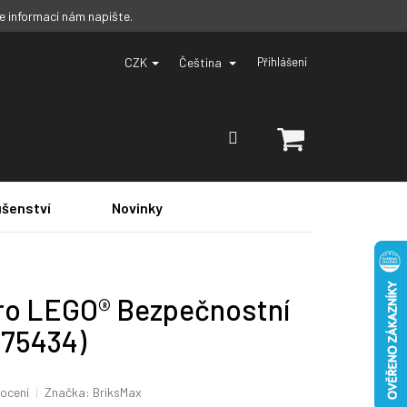
ce informací nám napište.
CZK
Čeština
Přihlášení
NÁKUPNÍ
KOŠÍK
ušenství
Novinky
pro LEGO® Bezpečnostní
(75434)
ocení
Značka:
BriksMax