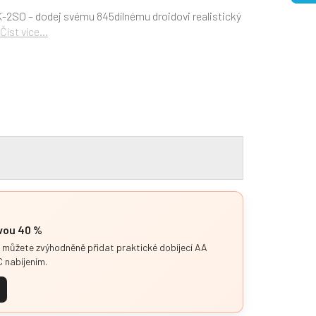
-2SO – dodej svému 845dílnému droidovi realistický
Číst více...
evou 40 %
i můžete zvýhodněně přidat praktické dobíjecí AA
 nabíjením.