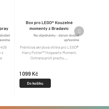
Box pro LEGO® Kouzelné
spray
momenty z Bradavic
Další
produkt
 dodání
Na objednávku - datum dodání
esníme
upřesníme
5409
Prémiová akrylová vitrína pro LEGO®
y s
Harry Potter™ Hogwarts Moment.
 a
Ochrana proti prachu,...
1 099 Kč
Do košíku