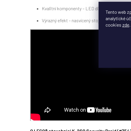
Kvalitní komponenty – LED diody, kabely a ko
Tento web zp
analytické úč
Výrazný efekt – nasvícený stojan, informační š
cookies
zde
.
O LEGO® stavebnici K-2SO Security Droid (#754