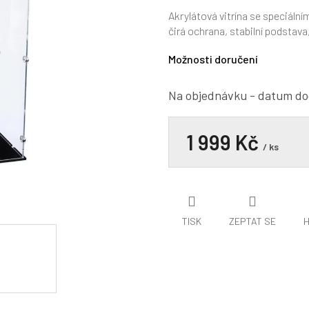
hodnocení
produktu
Akrylátová vitrína se speciál
je
čirá ochrana, stabilní podstava
5,0
z
Možnosti doručení
5
hvězdiček.
Na objednávku - datum do
1 999 Kč
/ ks
TISK
ZEPTAT SE
H