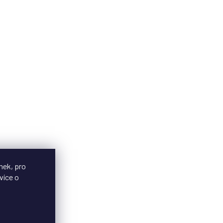
nek, pro
více o