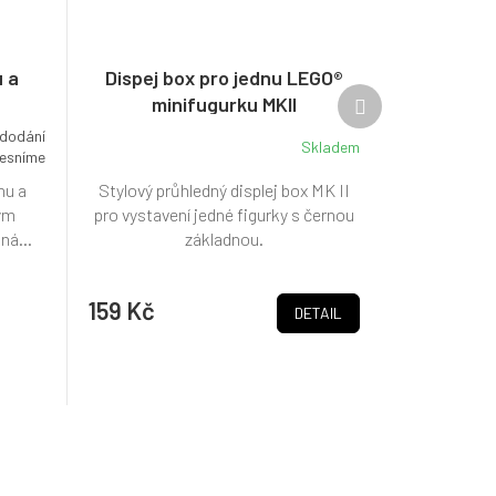
 a
Dispej box pro jednu LEGO®
Další
minifugurku MKII
produkt
 dodání
Skladem
esníme
hu a
Stylový průhledný displej box MK II
kým
pro vystavení jedné figurky s černou
ná...
základnou.
159 Kč
DETAIL