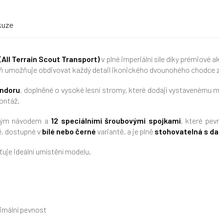
kuze
All Terrain Scout Transport)
v plné imperiální síle díky prémiové a
veň umožňuje obdivovat každý detail ikonického dvounohého chodce z
Endoru
, doplněné o vysoké lesní stromy, které dodají vystavenému m
montáž.
edným návodem a
12 speciálními šroubovými spojkami
, které pev
vě, dostupné v
bílé nebo černé
variantě, a je plně
stohovatelná s dal
šťuje ideální umístění modelu.
imální pevnost