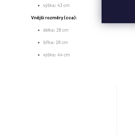
výška: 43 cm
Vnější rozměry (cca):
délka: 28 cm
šířka: 28 cm
výška: 44 cm