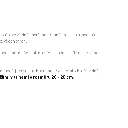
krylátové vitríně navržené přesně pro tuto stavebnici.
e všech stran.
odelu působivou atmosféru. Pozadí je již aplikováno
ně spojují přední a boční panely. Horní víko je volně
šími vitrínami o rozměru 26 × 26 cm
.