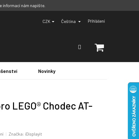
ce informací nám napište.
CZK
Čeština
Přihlášení
NÁKUPNÍ
KOŠÍK
ušenství
Novinky
 pro LEGO® Chodec AT-
ní
Značka:
iDisplayit