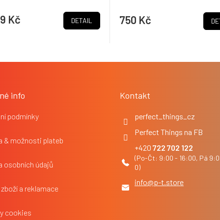
9 Kč
750 Kč
DETAIL
DE
né info
Kontakt
ní podmínky
perfect_things_cz
Perfect Things na FB
 & možnosti plateb
722 702 122
a osobních údajů
info
@
p-t.store
 zboží a reklamace
y cookies