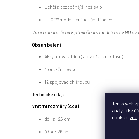
Lehčí a bezpečnější než sklo
LEGO® model není součástí balení
Vitrína není určena k přenášení s modelem LEGO uvni
Obsah balení
Akrylátová vitrína (v rozloženém stavu)
Montážní návod
12 spojovacích šroubů
Technické údaje
Tento web zp
Vnitřní rozměry (cca):
analytické úč
cookies
zde
.
délka: 26 cm
šířka: 26 cm