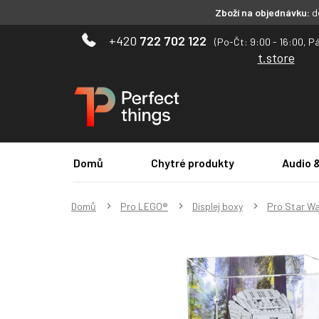
Zboží na objednávku:
do
Přejít
722 702 122
na
t.store
obsah
Domů
Chytré produkty
Audio 
Domů
Pro LEGO®
Displej boxy
Pro Star W