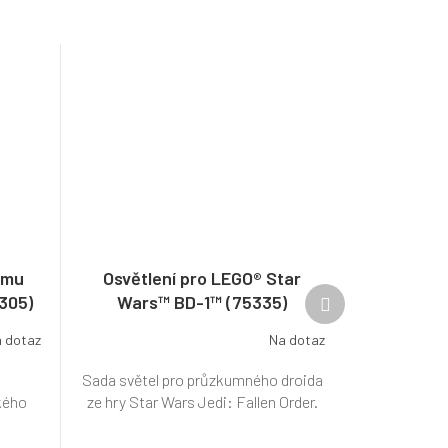
lmu
Osvětlení pro LEGO® Star
Další
305)
Wars™ BD-1™ (75335)
produkt
 dotaz
Na dotaz
Sada světel pro průzkumného droida
kého
ze hry Star Wars Jedi: Fallen Order.