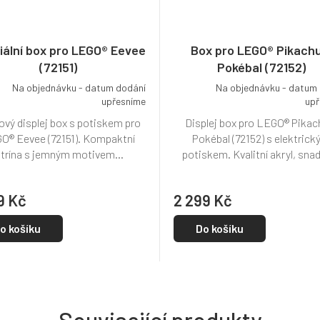
iální box pro LEGO® Eevee
Box pro LEGO® Pikachu
(72151)
Pokébal (72152)
Na objednávku - datum dodání
Na objednávku - datum
upřesníme
upř
ový displej box s potiskem pro
Displej box pro LEGO® Pikac
O® Eevee (72151). Kompaktní
Pokébal (72152) s elektric
itrína s jemným motivem...
potiskem. Kvalitní akryl, snad
9 Kč
2 299 Kč
o košíku
Do košíku
Související produkty