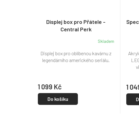
Displej box pro Přátele -
Spec
Central Perk
Skladem
Displej box pro oblíbenou kavárnu z
Akryl
legendárního amerického seriálu.
LEG
v
1 099 Kč
1 04
Do košíku
D