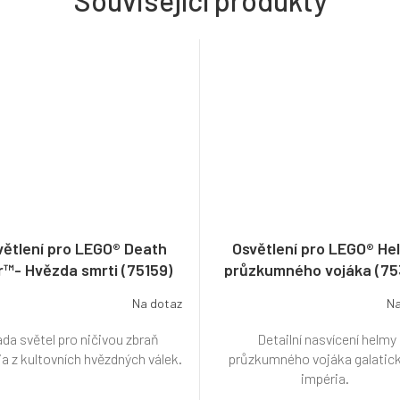
větlení pro LEGO® Death
Osvětlení pro LEGO® He
r™- Hvězda smrti (75159)
průzkumného vojáka (75
Na dotaz
Na
da světel pro ničivou zbraň
Detailní nasvícení helmy
a z kultovních hvězdných válek.
průzkumného vojáka galatic
impéria.