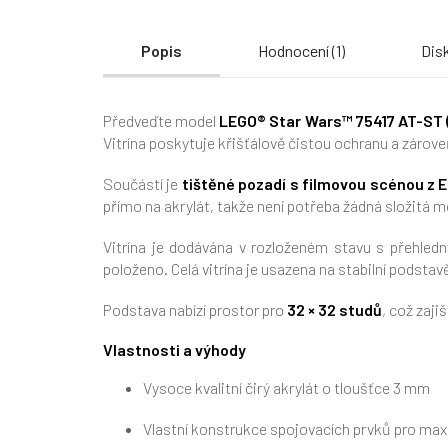
Popis
Hodnocení (1)
Dis
Předveďte model
LEGO® Star Wars™ 75417 AT-ST (
Vitrína poskytuje křišťálově čistou ochranu a záro
Součástí je
tištěné pozadí s filmovou scénou z 
přímo na akrylát, takže není potřeba žádná složitá 
Vitrína je dodávána v rozloženém stavu s přehl
položeno. Celá vitrína je usazena na stabilní podsta
Podstava nabízí prostor pro
32 × 32 studů
, což zaji
Vlastnosti a výhody
Vysoce kvalitní čirý akrylát o tloušťce 3 mm
Vlastní konstrukce spojovacích prvků pro max