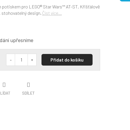
ním potiskem pro LEGO® Star Wars™ AT-ST. Křišťálově
, stohovatelný design.
Číst více...
dání upřesníme
Přidat do košíku
LÍDAT
SDÍLET