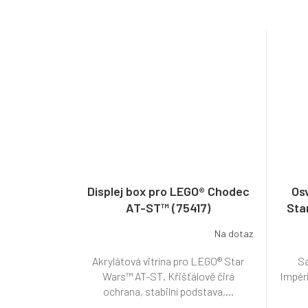
Displej box pro LEGO® Chodec
Os
AT-ST™ (75417)
Sta
Na dotaz
Akrylátová vitrína pro LEGO® Star
Sa
Wars™ AT-ST. Křišťálově čirá
Impéri
ochrana, stabilní podstava,...