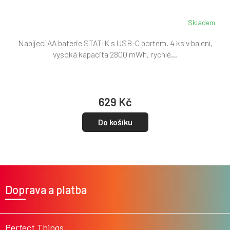
Skladem
Nabíjecí AA baterie STATIK s USB-C portem. 4 ks v balení,
vysoká kapacita 2800 mWh, rychlé...
629 Kč
Do košíku
Z
á
Doprava a platba
p
a
t
í
Perfect Things