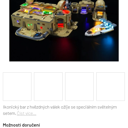
Ikonický bar z hvězdných válek ožije se speciálním světelným
setem.
Číst více...
Možnosti doručení