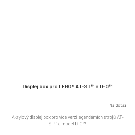
Displej box pro LEGO® AT-ST™ a D-O™
Na dotaz
Akrylový displej box pro více verzí legendárních strojů AT-
ST™ a model D-O™.