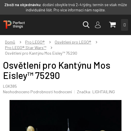
Zboží na objednávku:
dodání obvykle trvá 2–4 týdny, termín se však může
individuálně lišit. Pro více informací nám napište.
Přejít
NÁKUP
na
obsah
KOŠÍK
Domů
Pro LEGO®
Osvětlení pro LEGO®
Pro LEGO® Star Wars™
Osvětlení pro Kantýnu Mos Eisley™ 75290
Osvětlení pro Kantýnu Mos
Eisley™ 75290
LGK385
Průměrné
Neohodnoceno
Podrobnosti hodnocení
Značka:
LIGHTAILING
hodnocení
produktu
je
0,0
z
5
hvězdiček.