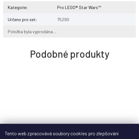
Kategorie
:
Pro LEGO® Star Wars™
Určeno pro set
:
75290
Položka byla vyprodána…
Tento web zpracovává soubory cookies pro zlepšování