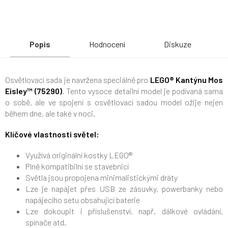
Popis
Hodnocení
Diskuze
Osvětlovací sada je navržena speciálně pro
LEGO® Kantýnu Mos
Eisley™ (75290)
. Tento vysoce detailní model je podívaná sama
o sobě, ale ve spojení s osvětlovací sadou model ožije nejen
během dne, ale také v noci.
Klíčové vlastnosti světel:
Využívá originální kostky LEGO®
Plně kompatibilní se stavebnicí
Světla jsou propojena minimalistickými dráty
Lze je napájet přes USB ze zásuvky, powerbanky nebo
napájecího setu obsahující baterie
Lze dokoupit i příslušenství, např. dálkové ovládání,
spínače atd.