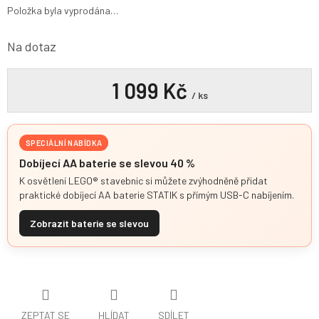
Položka byla vyprodána…
Na dotaz
1 099 Kč
/ ks
SPECIÁLNÍ NABÍDKA
Dobíjecí AA baterie se slevou 40 %
K osvětlení LEGO® stavebnic si můžete zvýhodněně přidat
praktické dobíjecí AA baterie STATIK s přímým USB-C nabíjením.
Zobrazit baterie se slevou
ZEPTAT SE
HLÍDAT
SDÍLET