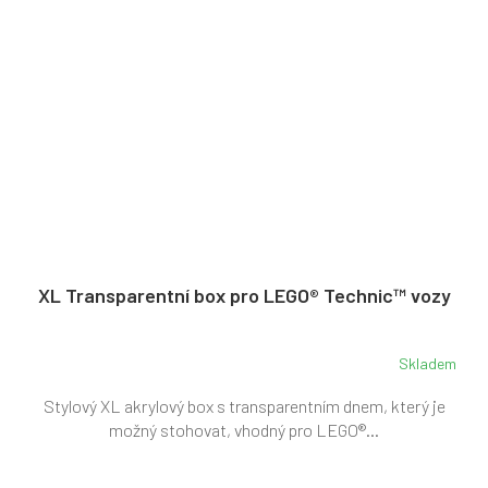
XL Transparentní box pro LEGO® Technic™ vozy
Skladem
Průměrné
hodnocení
Stylový XL akrylový box s transparentním dnem, který je
produktu
je
možný stohovat, vhodný pro LEGO®...
5,0
z