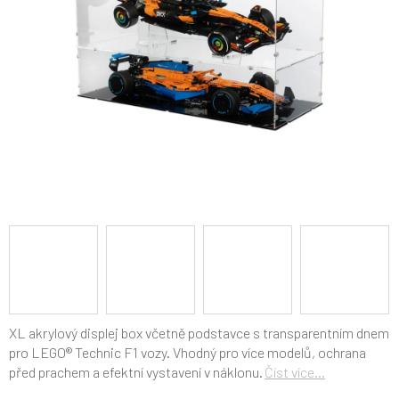
XL akrylový displej box včetně podstavce s transparentním dnem
pro LEGO® Technic F1 vozy. Vhodný pro více modelů, ochrana
před prachem a efektní vystavení v náklonu.
Číst více...