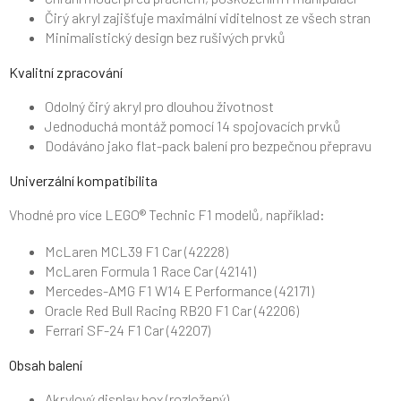
Čirý akryl zajišťuje maximální viditelnost ze všech stran
Minimalistický design bez rušivých prvků
Kvalitní zpracování
Odolný čirý akryl pro dlouhou životnost
Jednoduchá montáž pomocí 14 spojovacích prvků
Dodáváno jako flat-pack balení pro bezpečnou přepravu
Univerzální kompatibilita
Vhodné pro více LEGO® Technic F1 modelů, například:
McLaren MCL39 F1 Car (42228)
McLaren Formula 1 Race Car (42141)
Mercedes-AMG F1 W14 E Performance (42171)
Oracle Red Bull Racing RB20 F1 Car (42206)
Ferrari SF-24 F1 Car (42207)
Obsah balení
Akrylový display box (rozložený)