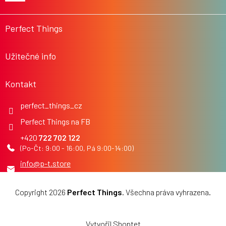
a
t
í
Perfect Things
Užitečné info
Kontakt
perfect_things_cz
Perfect Things na FB
722 702 122
info
@
p-t.store
Copyright 2026
Perfect Things
. Všechna práva vyhrazena.
Upravit nastavení cookies
Vytvořil Shoptet