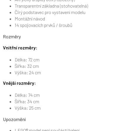
Transparentní základna (stohovatelná)
Čirý podstavec pro vystavení modelu
Montážní návod
14 spojovacích prvků / šroubů
Rozměry
Vnitřní rozměry:
Délka: 72 cm
Šířka: 32 cm
Výška: 24 cm
Vnější rozměry:
Délka: 74 cm
Šířka: 34 cm
Výška: 25 cm
Upozornění
LEGO® model není součástí balení