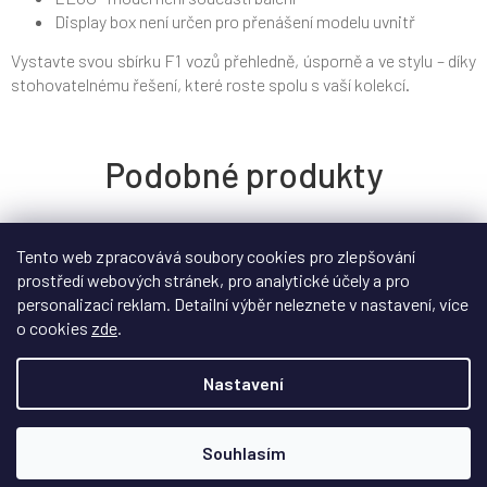
Display box není určen pro přenášení modelu uvnitř
Vystavte svou sbírku F1 vozů přehledně, úsporně a ve stylu – díky
stohovatelnému řešení, které roste spolu s vaší kolekcí.
Tento web zpracovává soubory cookies pro zlepšování
prostředí webových stránek, pro analytické účely a pro
personalizaci reklam. Detailní výběr neleznete v nastavení, více
o cookies
zde
.
Nastavení
Souhlasím