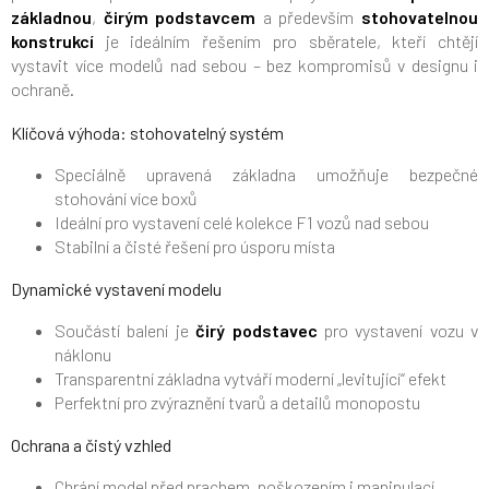
základnou
,
čirým podstavcem
a především
stohovatelnou
konstrukcí
je ideálním řešením pro sběratele, kteří chtějí
vystavit více modelů nad sebou – bez kompromisů v designu i
ochraně.
Klíčová výhoda: stohovatelný systém
Speciálně upravená základna umožňuje bezpečné
stohování více boxů
Ideální pro vystavení celé kolekce F1 vozů nad sebou
Stabilní a čisté řešení pro úsporu místa
Dynamické vystavení modelu
Součástí balení je
čirý podstavec
pro vystavení vozu v
náklonu
Transparentní základna vytváří moderní „levitující“ efekt
Perfektní pro zvýraznění tvarů a detailů monopostu
Ochrana a čistý vzhled
Chrání model před prachem, poškozením i manipulací