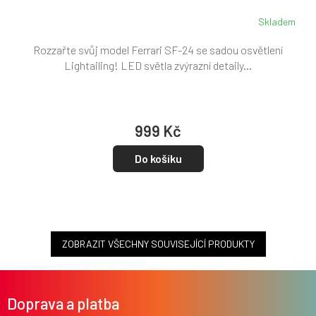
Skladem
Rozzařte svůj model Ferrari SF-24 se sadou osvětlení
Lightailing! LED světla zvýrazní detaily...
999 Kč
Do košíku
ZOBRAZIT VŠECHNY SOUVISEJÍCÍ PRODUKTY
Z
á
Doprava a platba
p