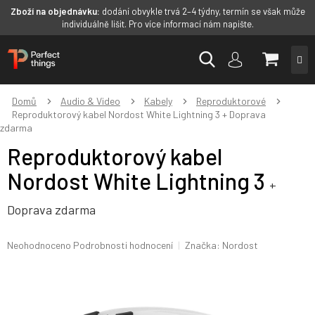
Zboží na objednávku:
dodání obvykle trvá 2–4 týdny, termín se však může
individuálně lišit. Pro více informací nám napište.
Přejít
NÁKUP
na
obsah
KOŠÍK
Domů
Audio & Video
Kabely
Reproduktorové
Reproduktorový kabel Nordost White Lightning 3
+ Doprava
zdarma
Reproduktorový kabel
Nordost White Lightning 3
+
Doprava zdarma
Průměrné
Neohodnoceno
Podrobnosti hodnocení
Značka:
Nordost
hodnocení
produktu
je
0,0
z