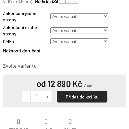
Vidlice (6,5mm).
Made In USA
Číst více...
Zakončení jedné
strany
Zakončení druhé
strany
Délka
Možnosti doručení
Zvolte variantu
od
12 890 Kč
/ set
Přidat do košíku