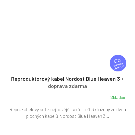
Z
D
ZDARMA
A
R
Reproduktorový kabel Nordost Blue Heaven 3
+
M
doprava zdarma
A
Skladem
Reprokabelový set z nejnovější série Leif 3 složený ze dvou
plochých kabelů Nordost Blue Heaven 3...