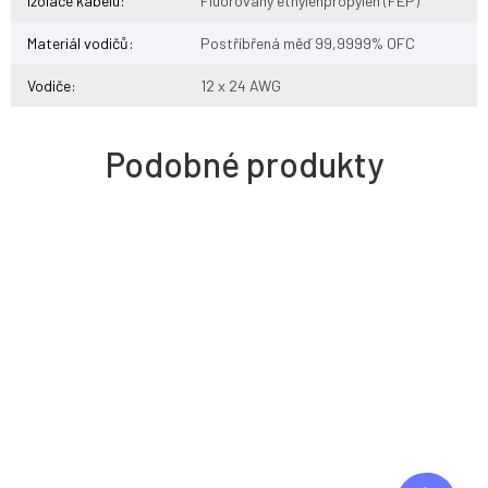
Izolace kabelu
:
Fluorovaný ethylenpropylén (FEP)
Materiál vodičů
:
Postříbřená měď 99,9999% OFC
Vodiče
:
12 x 24 AWG