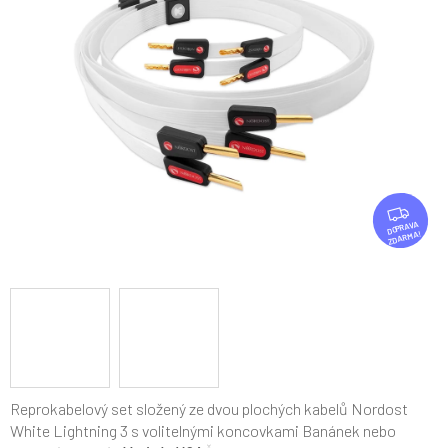
5
hvězdiček.
Z
D
ZDARMA
A
R
M
A
Reprokabelový set složený ze dvou plochých kabelů Nordost
White Lightning 3 s volitelnými koncovkami Banánek nebo