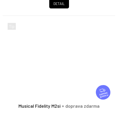
DETAIL
Tip
Z
D
ZDARMA
A
R
Musical Fidelity M2si
+ doprava zdarma
M
A