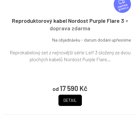
Z
D
ZDARMA
A
R
Reproduktorový kabel Nordost Purple Flare 3
+
M
doprava zdarma
A
Na objednávku - datum dodání upřesníme
Reprokabelový set z nejnovější série Leif 3 složený ze dvou
plochých kabelů Nordost Purple Flare...
17 590 Kč
od
DETAIL