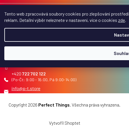
t
í
Perfect Things
Tento web zpracovává soubory cookies pro zlepšování prostředí 
reklam. Detailní výběr neleznete v nastavení, více o cookies
zde
.
Užitečné info
Nastav
Kontakt
Souhla
perfect_things_cz
Perfect Things na FB
722 702 122
info
@
p-t.store
Copyright 2026
Perfect Things
. Všechna práva vyhrazena.
Upravit nastavení cookies
Vytvořil Shoptet