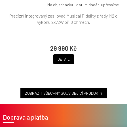
Na objednávku - datum dodání upřesníme
Precizní integrovaný zesilovač Musical Fidelity z řady M2 o
výkonu 2x72W při 8 ohmech.
29 990 Kč
DETAIL
ZOBRAZIT VŠECHNY SOUVISEJÍCÍ PRODUKTY
Z
á
Doprava a platba
p
a