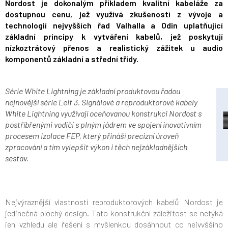
Nordost je dokonalým příkladem kvalitní kabeláže za
dostupnou cenu, jež využívá zkušeností z vývoje a
technologií nejvyšších řad Valhalla a Odin uplatňující
základní principy k vytváření kabelů, jež poskytují
nízkoztrátový přenos a realistický zážitek u audio
komponentů základní a střední třídy.
Série White Lightning je základní produktovou řadou
nejnovější série Leif 3. Signálové a reproduktorové kabely
White Lightning využívají oceňovanou konstrukci Nordost s
postříbřenými vodiči s plným jádrem ve spojení inovativním
procesem izolace FEP, který přináší precizní úroveň
zpracování a tím vylepšit výkon i těch nejzákladnějších
sestav.
Nejvýraznější vlastností reproduktorových kabelů Nordost je
jedinečná plochý design. Tato konstrukční záležitost se netýká
jen vzhledu ale řešení s myšlenkou dosáhnout co nejvyššího