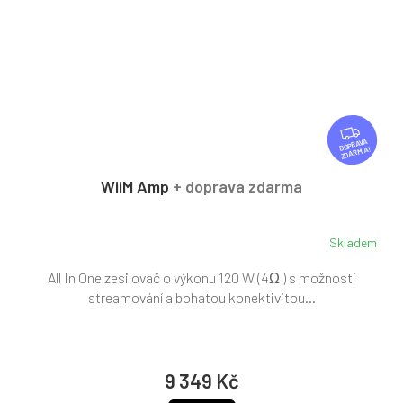
Z
D
ZDARMA
A
R
WiiM Amp
+ doprava zdarma
M
A
Skladem
All In One zesilovač o výkonu 120 W (4Ω ) s možností
streamování a bohatou konektivitou...
9 349 Kč