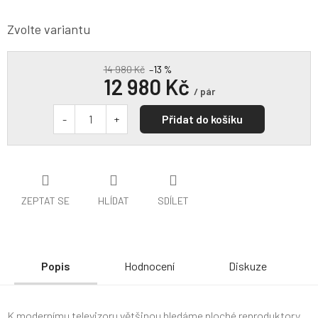
Zvolte variantu
14 980 Kč
–13 %
12 980 Kč
/ pár
Přidat do košíku
ZEPTAT SE
HLÍDAT
SDÍLET
Popis
Hodnocení
Diskuze
K modernímu televizoru většinou hledáme ploché reproduktory.