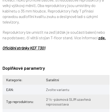
velký výškový měnič. Oba reproduktory jsou umístěny do
kabinetu o 35 mm hloubce. Reproduktory řady T přinásí
opravdou audiofilní kvalitu zvuku a designově ladí s úzkými
televizory.
Reproduktory lze umístit na zeď (držák je součástí balení) nebo
na podstavec, či větší stojan T-floor stand. Více informací
zde.
Oficiální stránky KEF T301
Doplňkové parametry
Kategorie
:
Satelitní
EAN
:
Zvolte variantu
2 1⁄2 -pásmová SLIM uzavřená
Typ reproduktoru
:
reprosoustava