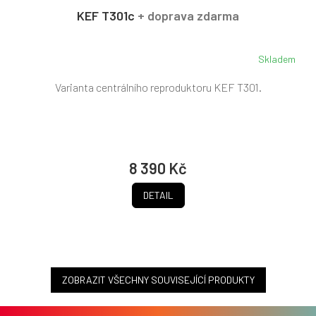
R
KEF T301c
+ doprava zdarma
M
A
Skladem
Varianta centrálního reproduktoru KEF T301.
8 390 Kč
DETAIL
ZOBRAZIT VŠECHNY SOUVISEJÍCÍ PRODUKTY
Z