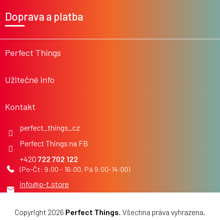
á
Doprava a platba
p
a
t
í
Perfect Things
Užitečné info
Kontakt
perfect_things_cz
Perfect Things na FB
722 702 122
info
@
p-t.store
Copyright 2026
Perfect Things
. Všechna práva vyhrazena.