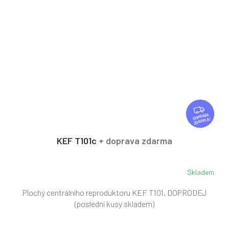
Z
D
ZDARMA
A
R
KEF T101c
+ doprava zdarma
M
A
Skladem
Plochý centrálního reproduktoru KEF T101. DOPRODEJ
(poslední kusy skladem)