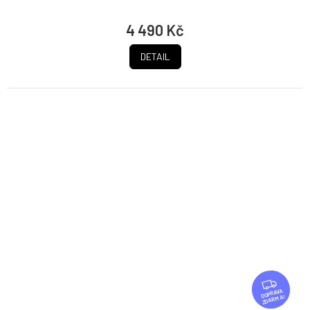
4 490 Kč
DETAIL
Z
D
ZDARMA
A