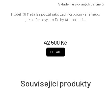
Skladem u vybraných partnerů
Model R8 Meta lze použít jako zadní či boční kanál nebo
jako efektový pro Dolby Atmos buď...
42 500 Kč
DETAIL
Související produkty