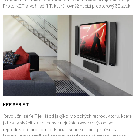
Proto KEF stvořil sérii T, která rovněž nabízí prostorový 3D zvuk.
KEF SÉRIE T
Revoluční série T je liší od jakýkoliv plochých reproduktorů, které
jste kdy slyšeli. Jako jedny z nejužších vysokovýkonných
reproduktorů pro domácí kino, T série kombinuje několik
inovací: nízko profilové basové, středobasové reproduktory a