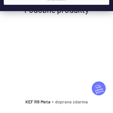
Z
D
ZDARMA
A
R
KEF R8 Meta
+ doprava zdarma
M
A