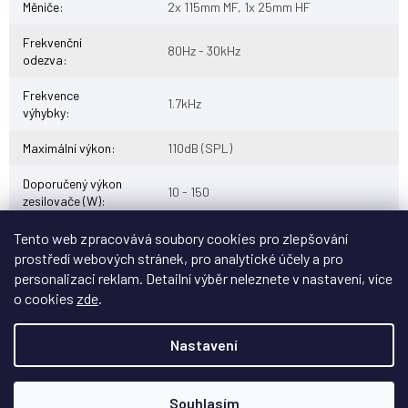
Měniče
:
2x 115mm MF, 1x 25mm HF
Frekvenční
80Hz - 30kHz
odezva
:
Frekvence
1.7kHz
výhybky
:
Maximální výkon
:
110dB (SPL)
Doporučený výkon
10 - 150
zesilovače (W)
:
Citlivost
:
(2.83V/1m), 88dB (na stojanu)
Tento web zpracovává soubory cookies pro zlepšování
prostředí webových stránek, pro analytické účely a pro
Impendance
:
8 Ohmů
personalizaci reklam. Detailní výběr neleznete v nastavení, více
o cookies
zde
.
Objem kabinetu
:
1,4 l
Rozměry
600* x 140 x 35 mm (reproduktor se
Nastavení
reproduktoru
může o 30mm zvýšit při použití
(VxŠxH)
:
podstavce)
Souhlasím