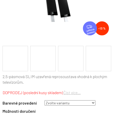
Z
–13 %
D
ZDARMA
A
R
M
A
2,5-pásmová SLIM uzavřená reprosoustava vhodná k plochým
televizorům.
DOPRODEJ (poslední kusy skladem)
Číst více...
Barevné provedení
Možnosti doručení