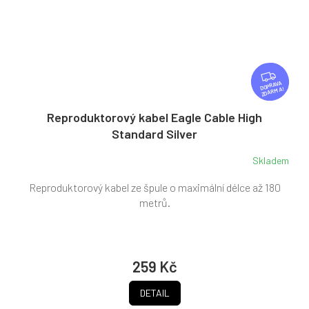
Z
D
ZDARMA
A
R
Reproduktorový kabel Eagle Cable High
M
Standard Silver
A
Skladem
Reproduktorový kabel ze špule o maximální délce až 180
metrů.
259 Kč
DETAIL