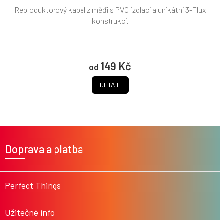
Reproduktorový kabel z měďi s PVC izolací a unikátní 3-Flux
konstrukcí.
149 Kč
od
DETAIL
Z
á
Doprava a platba
p
a
t
í
Perfect Things
Užitečné info