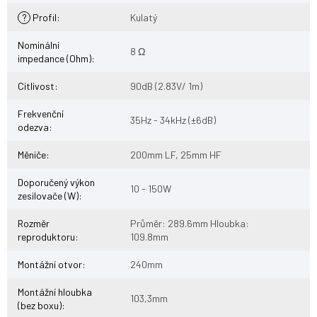
?
Profil
:
Kulatý
Nominální
8 Ω
impedance (Ohm)
:
Citlivost
:
90dB (2.83V/ 1m)
Frekvenční
35Hz - 34kHz (±6dB)
odezva
:
Měniče
:
200mm LF, 25mm HF
Doporučený výkon
10 - 150W
zesilovače (W)
:
Rozměr
Průměr: 289.6mm Hloubka:
reproduktoru
:
109.8mm
Montážní otvor
:
240mm
Montážní hloubka
103,3mm
(bez boxu)
: