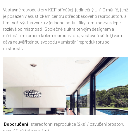
Vestavné reproduktory KEF přinášejí jedinečný Uni-Q měnič, jenž
je posazen v akustickém centru středobasového reproduktoru a
tím tvoří výstup zvuku z jednoho bodu. Díky tomu se zvuk lépe
rozlévá po místnosti. Společně s ultra tenkým designem a
minimálním rámem kolem reproduktoru, vestavná série Q vám
dává neuvěřitelnou svobodu v umístění reproduktoru po
místnosti.
Doporučení:
stereofonní reprodukce (2ks) / ozvučení prostoru
max. 40m2 (strop < 3m)