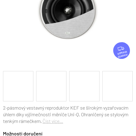
Z
D
ZDARMA
A
R
M
A
2-pásmový vestavný reproduktor KEF se širokým vyzařovacím
úhlem díky výjimečnosti měniče Uni-Q. Ohraničený se stylovým
tenkým rámečkem.
Číst více...
Možnosti doručení