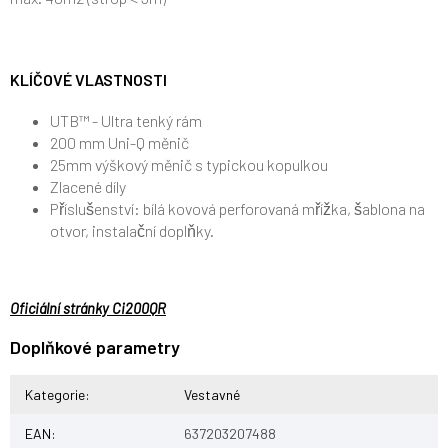
KLÍČOVÉ VLASTNOSTI
UTB™ - Ultra tenký rám
200 mm Uni-Q měnič
25mm výškový měnič s typickou kopulkou
Zlacené díly
Příslušenství: bílá kovová perforovaná mřížka, šablona na
otvor, instalační doplňky.
Oficiální stránky Ci200QR
Doplňkové parametry
Kategorie
:
Vestavné
EAN
:
637203207488