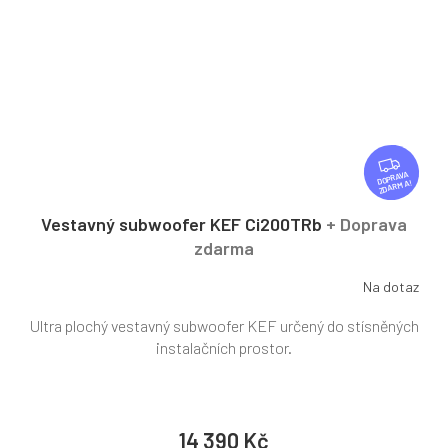
Z
D
ZDARMA
A
R
Vestavný subwoofer KEF Ci200TRb
+ Doprava
M
zdarma
A
Na dotaz
Ultra plochý vestavný subwoofer KEF určený do stísněných
instalačních prostor.
14 390 Kč