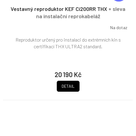
A
R
Vestavný reproduktor KEF Ci200RR THX
+ sleva
M
na instalační reprokabeláž
A
Na dotaz
Reproduktor určený pro instalaci do extrémních kin s
certifikací THX ULTRA2 standard.
20 190 Kč
DETAIL