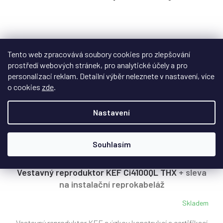
Tento web zpracovává soubory cookies pro zlepšování
prostředí webových stránek, pro analytické účely a pro
personalizaci reklam. Detailní výběr neleznete v nastavení, více
o cookies
zde
.
Nastavení
Z
Souhlasím
D
ZDARMA
A
R
Vestavný reproduktor KEF Ci4100QL THX
+ sleva
M
na instalační reprokabeláž
A
Skladem
Vestavný reproduktor KEF s úzkou konstrukcí a certifikací