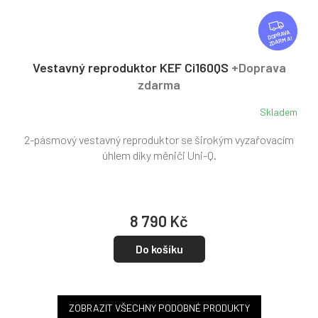
Z
D
ZDARMA
A
R
Vestavný reproduktor KEF Ci160QS
+Doprava
M
zdarma
A
Skladem
2-pásmový vestavný reproduktor se širokým vyzařovacím
úhlem díky měniči Uni-Q.
8 790 Kč
Do košíku
ZOBRAZIT VŠECHNY PODOBNÉ PRODUKTY