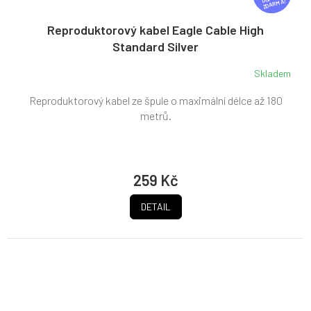
ZDARMA
A
R
Reproduktorový kabel Eagle Cable High
M
Standard Silver
A
Skladem
Reproduktorový kabel ze špule o maximální délce až 180
metrů.
259 Kč
DETAIL