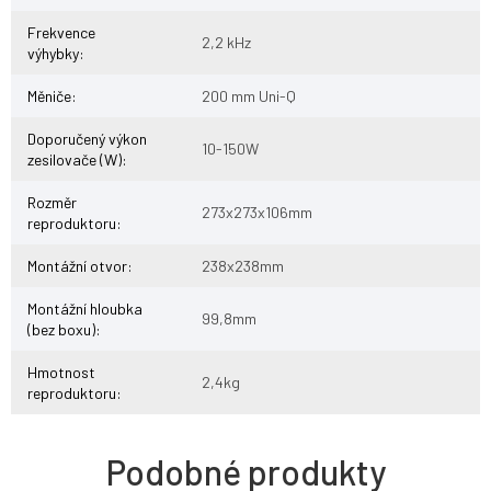
Frekvence
2,2 kHz
výhybky
:
Měniče
:
200 mm Uni-Q
Doporučený výkon
10-150W
zesilovače (W)
:
Rozměr
273x273x106mm
reproduktoru
:
Montážní otvor
:
238x238mm
Montážní hloubka
99,8mm
(bez boxu)
:
Hmotnost
2,4kg
reproduktoru
: