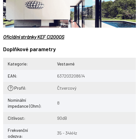
Oficiální stránky KEF Ci200QS
Doplňkové parametry
Kategorie
:
Vestavné
EAN
:
637203208614
?
Profil
:
Čtvercový
Nominální
8
impedance (Ohm)
:
Citlivost
:
90dB
Frekvenční
35 - 34kHz
odezva
: