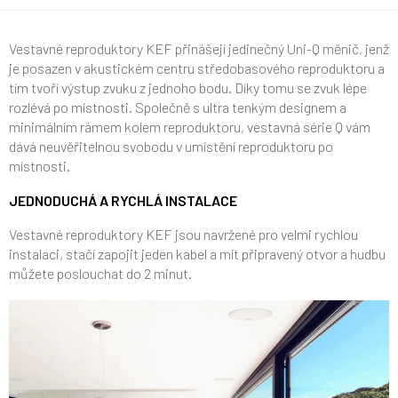
Vestavné reproduktory KEF přinášejí jedinečný Uni-Q měnič, jenž
je posazen v akustickém centru středobasového reproduktoru a
tím tvoří výstup zvuku z jednoho bodu. Díky tomu se zvuk lépe
rozlévá po místnosti. Společně s ultra tenkým designem a
minimálním rámem kolem reproduktoru, vestavná série Q vám
dává neuvěřitelnou svobodu v umístění reproduktoru po
místnosti.
JEDNODUCHÁ A RYCHLÁ INSTALACE
Vestavné reproduktory KEF jsou navržené pro velmi rychlou
instalaci, stačí zapojit jeden kabel a mít připravený otvor a hudbu
můžete poslouchat do 2 minut.