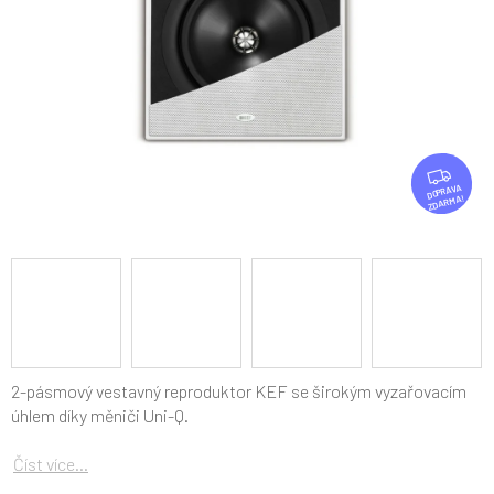
Z
D
ZDARMA
A
R
M
A
2-pásmový vestavný reproduktor KEF se širokým vyzařovacím
úhlem díky měniči Uni-Q.
Číst více...