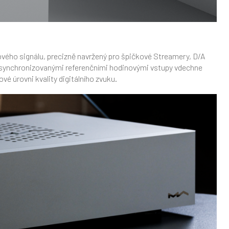
nového signálu, precizně navržený pro špičkové Streamery, D/A
 synchronizovanými referenčními hodinovými vstupy vdechne
é úrovni kvality digitálního zvuku.