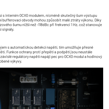
sí s interním OCXO modulem, n
icméně skutečný šum výstupu
ní bufferovací obvody mohou způsobit malé ztráty výkonu. D
íky
ového šumu nižší než -118dBc při frekvenci 1 Hz, což stanovuje
í signály.
rojem s automatickou detekcí
napětí, tím umožňuje přesné
ětí.
Funkce ochrany proti přepětí a podpětí jsou neustále
závislé regulátory napětí napájí pec pro OCXO modul a hodinový
sobené výkyvy.