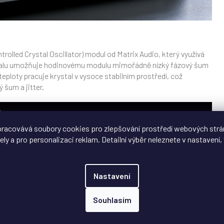
lled Crystal Oscillator) modul od Matrix Audio, který využívá
ystalu umožňuje hodinovému modulu mimořádně nízký fázový šum
teploty pracuje krystal v vysoce stabilním prostředí, což
 šum a jitter.
racovává soubory cookies pro zlepšování prostředí webových strá
ely a pro personalizaci reklam. Detailní výběr neleznete v nastavení, 
Nastavení
Souhlasím