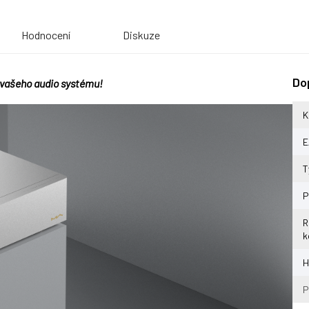
Hodnocení
Diskuze
Do
i vašeho audio systému!
K
E
T
P
R
k
H
P