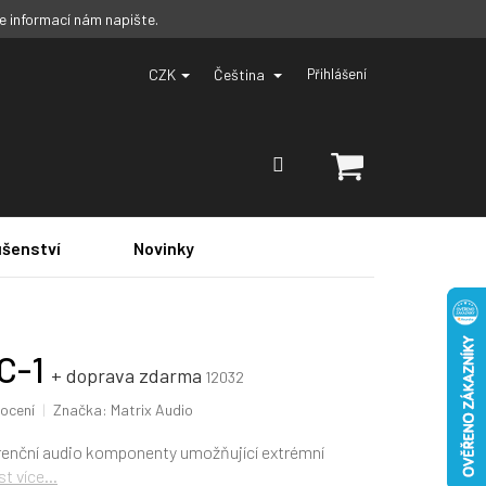
ce informací nám napište.
CZK
Čeština
Přihlášení
NÁKUPNÍ
KOŠÍK
ušenství
Novinky
SC-1
+ doprava zdarma
12032
ocení
Značka:
Matrix Audio
erenční audio komponenty umožňující extrémní
st více...