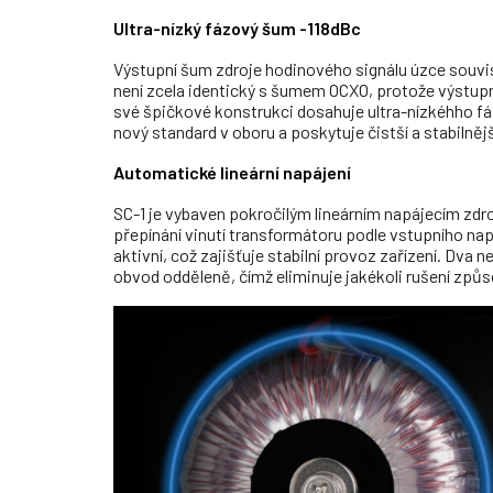
Ultra-nízký fázový šum -118dBc
Výstupní šum zdroje hodinového signálu úzce souvi
není zcela identický s šumem OCXO, protože výstup
své špičkové konstrukci dosahuje ultra-nízkéhho fáz
nový standard v oboru a poskytuje čistší a stabilnějš
Automatické lineární napájení
SC-1 je vybaven pokročilým lineárním napájecím zd
přepínání vinutí transformátoru podle vstupního nap
aktivní, což zajišťuje stabilní provoz zařízení.
Dva ne
obvod odděleně, čímž eliminuje jakékoli rušení způ