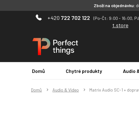
Zboží na objednávku:
do
Přejít
722 702 122
na
t.store
obsah
Domů
Chytré produkty
Audio 
Domů
Audio & Video
Matrix Audio SC-1
+ dopra