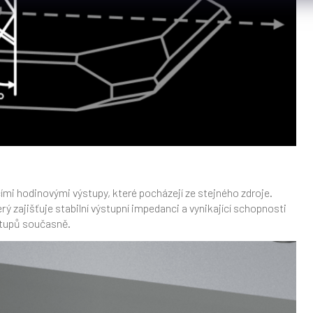
ími hodinovými výstupy, které pocházejí ze stejného zdroje.
rý zajišťuje stabilní výstupní impedanci a vynikající schopnosti
stupů současně.