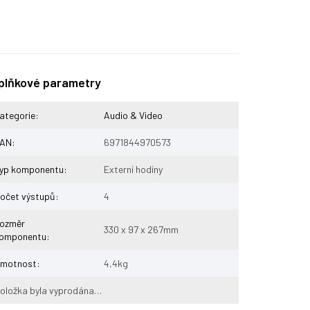
plňkové parametry
ategorie
:
Audio & Video
AN
:
6971844970573
yp komponentu
:
Externí hodiny
očet výstupů
:
4
ozměr
330 x 97 x 267mm
omponentu
:
motnost
:
4,4kg
oložka byla vyprodána…