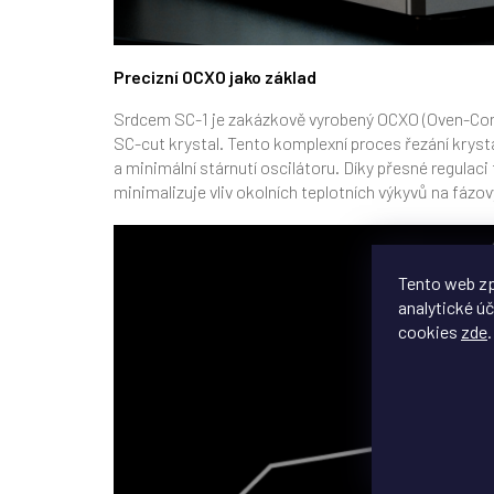
Precizní OCXO jako základ
Srdcem SC-1 je zakázkově vyrobený OCXO (Oven-Contro
SC-cut krystal. Tento komplexní proces řezání kr
a minimální stárnutí oscilátoru.
Díky přesné regulaci 
minimalizuje vliv okolních teplotních výkyvů na fázový
Tento web zp
analytické úč
cookies
zde
.