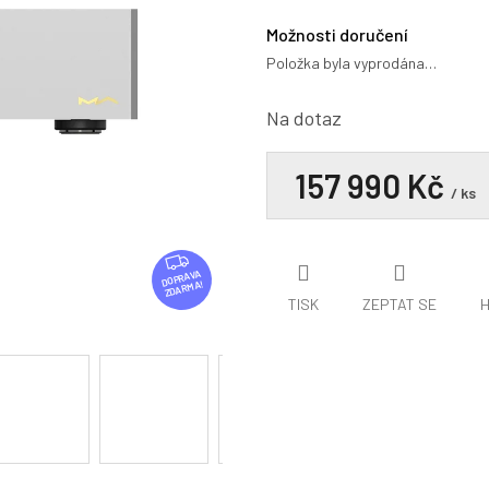
0,0
z
Možnosti doručení
5
Položka byla vyprodána…
hvězdiček.
Na dotaz
157 990 Kč
/ ks
Z
D
ZDARMA
A
TISK
ZEPTAT SE
H
R
M
A