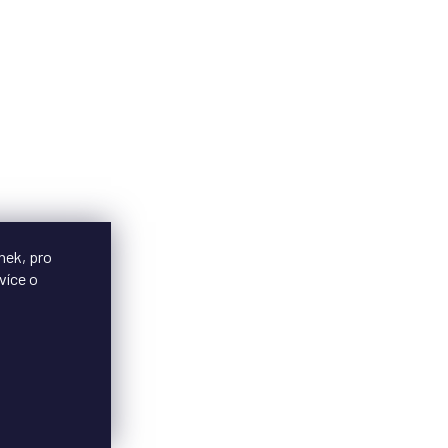
nek, pro
více o