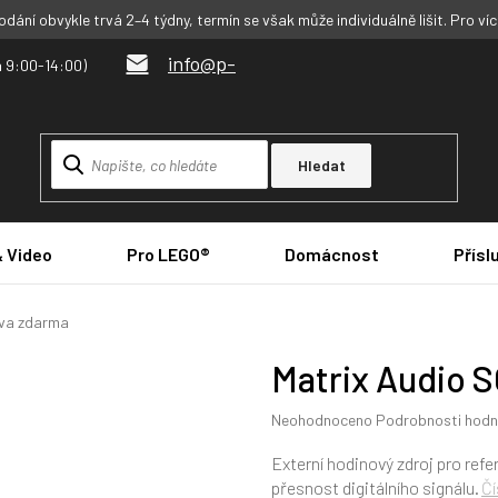
dání obvykle trvá 2–4 týdny, termín se však může individuálně lišit. Pro ví
info@p-
Hledat
& Video
Pro LEGO®
Domácnost
Přísl
va zdarma
Matrix Audio 
Průměrné
Neohodnoceno
Podrobnosti hodn
hodnocení
produktu
Externí hodinový zdroj pro ref
je
přesnost digitálního signálu.
Čí