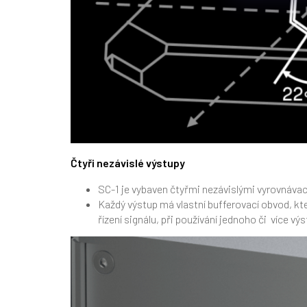
Čtyři nezávislé výstupy
SC-1 je vybaven čtyřmi nezávislými vyrovnávac
Každý výstup má vlastní bufferovací obvod, kte
řízení signálu, při
používání jednoho či více vý