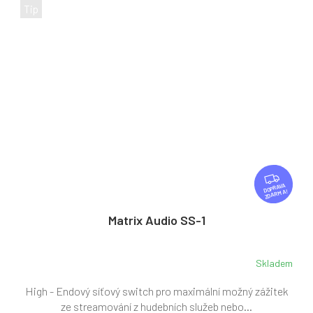
Tip
Z
D
ZDARMA
A
R
Matrix Audio SS-1
M
A
Skladem
High - Endový síťový switch pro maximální možný zážitek
ze streamování z hudebních služeb nebo...