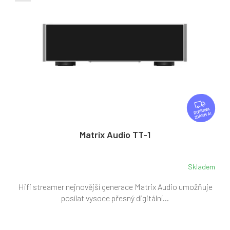
Z
D
ZDARMA
A
R
Matrix Audio TT-1
M
A
Skladem
Hifi streamer nejnovější generace Matrix Audio umožňuje
posílat vysoce přesný digitální...