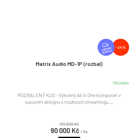
Z
–24 %
D
ZDARMA
A
R
Matrix Audio MD-1P (rozbal)
M
A
Skladem
ROZBALENÝ KUS - Výkonný All In One komponet v
luxusním designu s možností streamingu,...
119 990 Kč
90 000 Kč
/ ks