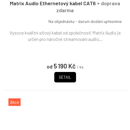
R
Matrix Audio Ethernetový kabel CAT6
+ doprava
M
zdarma
A
Na objednávku - datum dodání upřesníme
Vysoce kvalitní síťový kabel od společnosti Matrix Audio je
určen pro náročné streamování audio...
5 190 Kč
od
/ ks
DETAIL
Akce