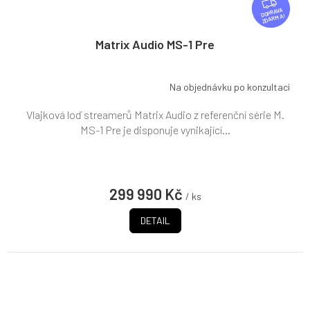
D
ZDARMA
A
R
Matrix Audio MS-1 Pre
M
A
Na objednávku po konzultaci
Vlajková loď streamerů Matrix Audio z referenční série M.
MS-1 Pre je disponuje vynikající...
299 990 Kč
/ ks
DETAIL