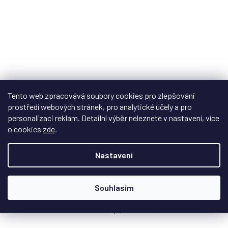
Tento web zpracovává soubory cookies pro zlepšování
prostředí webových stránek, pro analytické účely a pro
Z
personalizaci reklam. Detailní výběr neleznete v nastavení, více
D
ZDARMA
o cookies
zde
.
A
R
Matrix Audio MD-1
M
Nastavení
A
Na objednávku - datum dodání upřesníme
Souhlasím
Výkonný All In One komponent v luxusním designu s
možností streamingu, zesilovač nabízí...