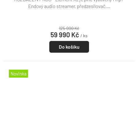
Endový audio streamer, předzesilovač,...
125 990 Kč
59 990 Kč
/ ks
Do košíku
Novinka