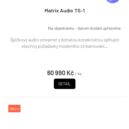
A
R
Matrix Audio TS-1
M
A
Na objednávku - datum dodání upřesníme
Špičkový audio streamer s bohatou konektivitou splňující
všechny požadavky moderního streamování...
60 990 Kč
/ ks
DETAIL
Akce