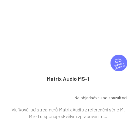
Z
D
ZDARMA
A
R
Matrix Audio MS-1
M
A
Na objednávku po konzultaci
Vlajková loď streamerů Matrix Audio z referenční série M.
MS-1 disponuje skvělým zpracováním...