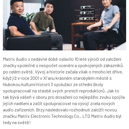
Matrix Audio v nedávné době oslavilo 10 leté výročí od založení
značky společně s nespočet ocenění a spokojených zákazníků
po celém světě. Vývoj a historie začala však o mnoho let dříve,
když již v roce 2001 v Xi'anu krásném starobylém městě s
hlubokou kulturní historií 3 spolužáci ze střední školy
spolupracovali na stavbě svých prvních reproduktorů. Jak to
tak bývá vášeň v oboru pro dosažení co nejlepšího zvuku spojila
jejich nadšení a začít spolupracovat na vývoji zcela nových
audio zařízeních. Brzy následovalo rozhodnutí založit novou
značku Matrix Electronic Technology Co., LTD Matrix Audio byl
tedy na světě!