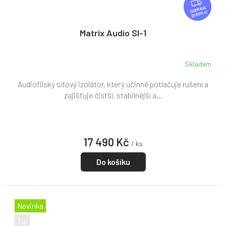
D
ZDARMA
A
R
Matrix Audio SI-1
M
A
Skladem
Audiofilský síťový izolátor, který účinně potlačuje rušení a
zajišťuje čistší, stabilnější a...
17 490 Kč
/ ks
Do košíku
Novinka
Tip