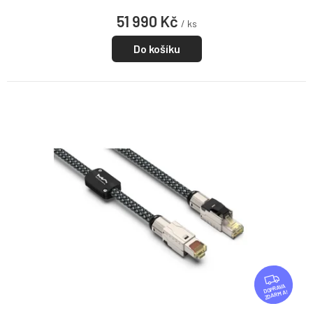
51 990 Kč
/ ks
Do košíku
Z
D
ZDARMA
A