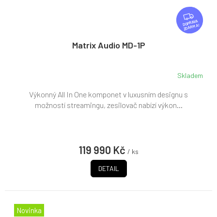
Z
D
ZDARMA
A
R
Matrix Audio MD-1P
M
A
Skladem
Výkonný All In One komponet v luxusním designu s
možností streamingu, zesilovač nabízí výkon...
119 990 Kč
/ ks
DETAIL
Novinka