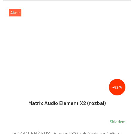
Akce
–52 %
Matrix Audio Element X2 (rozbal)
Skladem
ROZBALENÝ KUS - Element X2 je plně vybavený High-