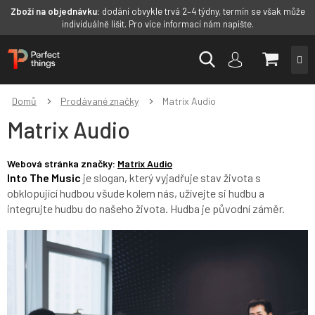
Zboží na objednávku:
dodání obvykle trvá 2–4 týdny, termín se však může
individuálně lišit. Pro více informací nám napište.
Přejít
NÁKUP
na
obsah
KOŠÍK
Domů
Prodávané značky
Matrix Audio
Matrix Audio
Webová stránka značky:
Matrix Audio
Into The Music
je slogan, který vyjadřuje stav života s
obklopující hudbou všude kolem nás, užívejte si hudbu a
integrujte hudbu do našeho života. Hudba je původní záměr.