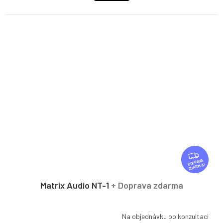
Z
D
ZDARMA
A
R
Matrix Audio NT-1
+ Doprava zdarma
M
A
Na objednávku po konzultaci