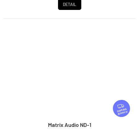
DETAIL
Z
D
ZDARMA
A
R
Matrix Audio ND-1
M
A