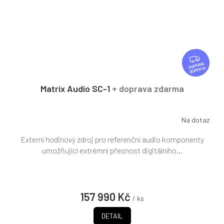
Z
D
ZDARMA
A
R
Matrix Audio SC-1
+ doprava zdarma
M
A
Na dotaz
Externí hodinový zdroj pro referenční audio komponenty
umožňující extrémní přesnost digitálního...
157 990 Kč
/ ks
DETAIL