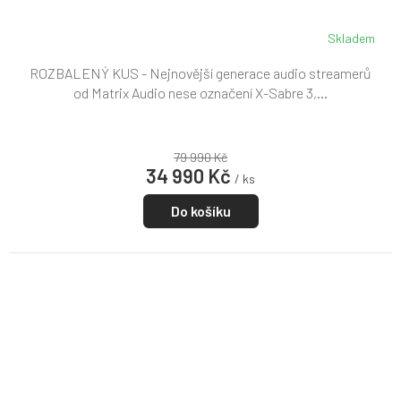
Skladem
ROZBALENÝ KUS - Nejnovější generace audio streamerů
od Matrix Audio nese označení X-Sabre 3,...
79 990 Kč
34 990 Kč
/ ks
Do košíku