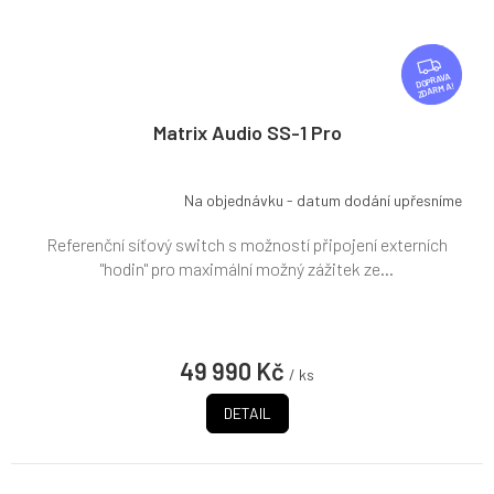
Z
D
ZDARMA
A
R
Matrix Audio SS-1 Pro
M
A
Na objednávku - datum dodání upřesníme
Referenční síťový switch s možností připojení externích
"hodin" pro maximální možný zážitek ze...
49 990 Kč
/ ks
DETAIL