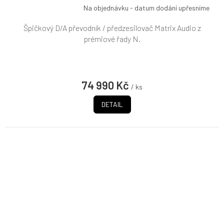
Na objednávku - datum dodání upřesníme
Špičkový D/A převodník / předzesilovač Matrix Audio z
prémiové řady N.
74 990 Kč
/ ks
DETAIL