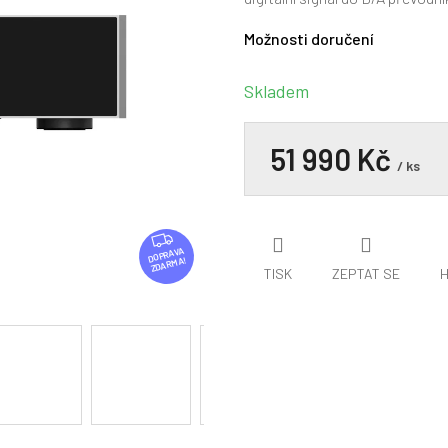
0,0
z
Možnosti doručení
5
hvězdiček.
Skladem
51 990 Kč
/ ks
Z
D
ZDARMA
A
TISK
ZEPTAT SE
H
R
M
A