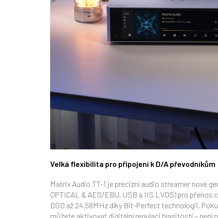
Velká flexibilita pro připojení k D/A převodníkům
Matrix Audio TT-1 je precizní audio streamer nové ge
OPTICAL & AES/EBU, USB a IIS LVDS) pro přenos co 
DSD až
24.58MHz
díky Bit-Perfect technologii. Pok
můžete aktivovat digitální regulaci hlasitosti – není n