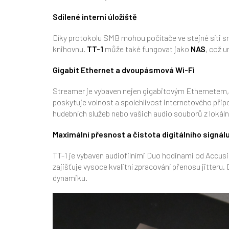
Sdílené interní úložiště
Díky protokolu SMB mohou počítače ve stejné síti sn
knihovnu.
TT-1
může také fungovat jako
NAS
, což 
Gigabit Ethernet a dvoupásmová Wi-Fi
Streamer je vybaven nejen gigabitovým Ethernetem,
poskytuje volnost a spolehlivost internetového přip
hudebních služeb nebo vašich audio souborů z lokální
Maximální přesnost a čistota digitálního signál
TT-1 je vybaven audiofilními Duo hodinami od Accus
zajišťuje vysoce kvalitní zpracování přenosu jitteru.
dynamiku.