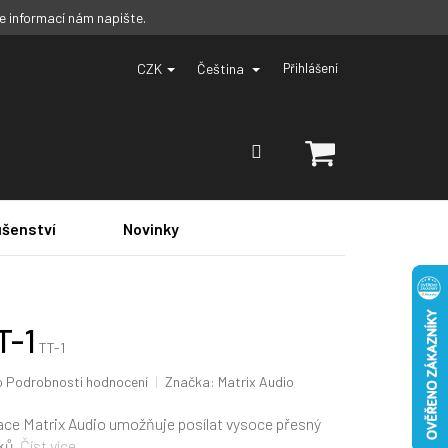
ce informací nám napište.
CZK
Čeština
Přihlášení
NÁKUPNÍ
KOŠÍK
ušenství
Novinky
T-1
TT-1
o
Podrobnosti hodnocení
Značka:
Matrix Audio
race Matrix Audio umožňuje posílat vysoce přesný
ků.
Číst více...