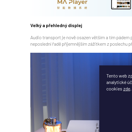
Velký a přehledný displej
Audio transport je nově osazen větším a tím pádem p
neposlední řadě příjemnějším zážitkem z poslechu p
Tento web zp
analytické úč
cookies
zde
.