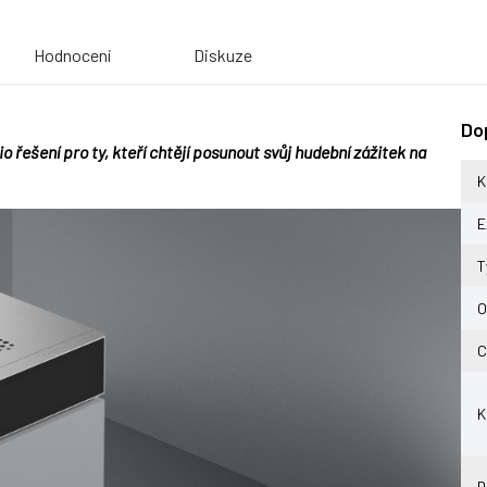
Hodnocení
Diskuze
Do
o řešení pro ty, kteří chtějí posunout svůj hudební zážitek na
K
E
T
O
C
K
D