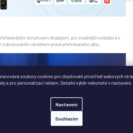
řehlednějším dotykovým displejem, pro snadnější ovládání a v
ří zobrazováním obrázkem právě přehrávaného alba.
racovává soubory cookies pro zlepšování prostředí webových strá
ely a pro personalizaci reklam. Detailní výběr neleznete v nastavení, 
Nastavení
Souhlasím