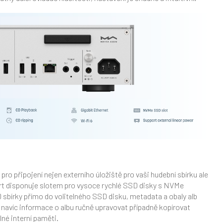
pro připojení nejen externího úložiště pro vaši hudební sbírku ale
rt disponuje slotem pro vysoce rychlé SSD disky s NVMe
sbírky přímo do volitelného SSD disku, metadata a obaly alb
 navíc informace o albu ručně upravovat případně kopírovat
lné interní paměti.