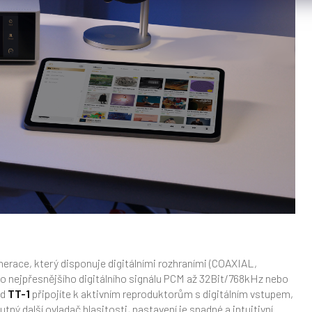
nerace, který disponuje digitálními rozhraními (COAXIAL,
nejpřesnějšího digitálního signálu PCM až 32Bit/768kHz nebo
ud
TT-1
připojíte k aktivním reproduktorům s digitálním vstupem,
utný další ovladač hlasitosti, nastavení je snadné a intuitivní.