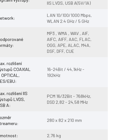
IIS LVDS, USB A(5V/1A)
LAN 10/100/1000 Mbps,
etwork
:
WLAN 2.4 GHz / 5 GHz
MP3 , WMA , WAV , AIF,
odporované
AIFC, AIFF, AAC, FLAC,
ormáty
:
OGG, APE, ALAC, M4A,
DSF, DFF, CUE
ax. rozlišení
ýstupů COAXIAL
16-24Bit / 44,1kHz -
 OPTICAL,
192kHz
ES/EBU
:
ax. rozlišení IIS
PCM 16/32Bit - 768kHz,
ýstupů LVDS,
DSD 2,82 - 24,58 MHz
SB A
:
ozměr
280 x 82 x 210 mm
treameru
:
motnost
:
2,76 kg