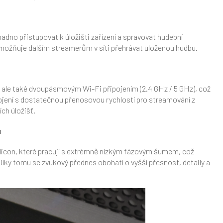
adno přistupovat k úložišti zařízení a spravovat hudební
umožňuje dalším streamerům v síti přehrávat uloženou hudbu.
 ale také dvoupásmovým Wi-Fi připojením (2.4 GHz / 5 GHz), což
ojení s dostatečnou přenosovou rychlostí pro streamování z
ch úložišť.
u
ilicon, které pracují s extrémně nízkým fázovým šumem, což
 Díky tomu se zvukový přednes obohatí o vyšší přesnost, detaily a