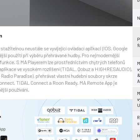
N
m
P
f
stažitelnou neustále se vyvíjející ovládací aplikaci (iOS, Google
ější použití při výběru přehrávané hudby. Pro nejmodernější
é funkce. S MA Playerem lze prostřednictvím chytrých telefonů
M
í aplikace ve vysokém rozlišení (TIDAL, Qobuz a HIGHRESAUDIO),
v
&
 Radio Paradise), přehrávat vlastní hudební soubory skrze
A
 Connect, TIDAL Connect a Roon Ready. MA Remote App je
ější používání.
M
v
U
R
s
H