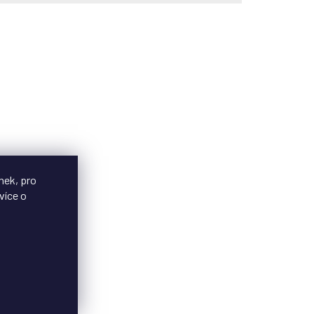
nek, pro
více o