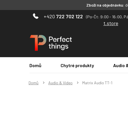
Zboží na objednávku:
do
Přejít
722 702 122
na
t.store
obsah
Domů
Chytré produkty
Audio 
Domů
Audio & Video
Matrix Audio TT-1