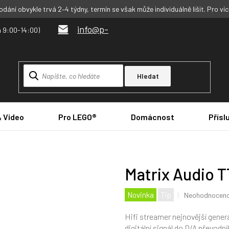
dání obvykle trvá 2–4 týdny, termín se však může individuálně lišit. Pro ví
info@p-
Hledat
& Video
Pro LEGO®
Domácnost
Přísl
Matrix Audio T
Průměrné
Novinka
Tip
Neohodnocen
hodnocení
produktu
Hifi streamer nejnovější gene
je
digitální signál do D/A převodní