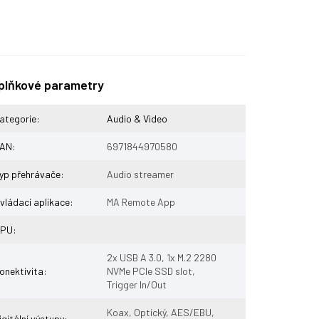
plňkové parametry
ategorie
:
Audio & Video
AN
:
6971844970580
yp přehrávače
:
Audio streamer
vládací aplikace
:
MA Remote App
PU
:
2x USB A 3.0, 1x M.2 2280
onektivita
:
NVMe PCIe SSD slot,
Trigger In/Out
Koax, Optický, AES/EBU,
igitální výstupy
: