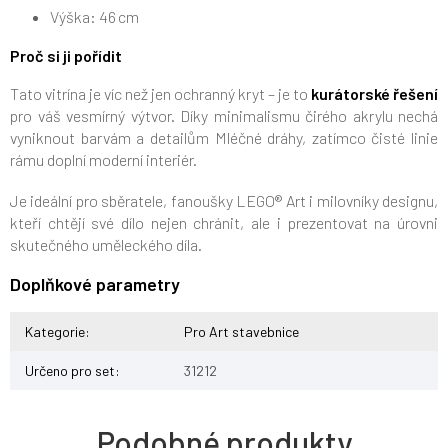
Výška: 46 cm
Proč si ji pořídit
Tato vitrína je víc než jen ochranný kryt – je to
kurátorské řešení
pro váš vesmírný výtvor. Díky minimalismu čirého akrylu nechá
vyniknout barvám a detailům Mléčné dráhy, zatímco čisté linie
rámu doplní moderní interiér.
Je ideální pro sběratele, fanoušky LEGO® Art i milovníky designu,
kteří chtějí své dílo nejen chránit, ale i prezentovat na úrovni
skutečného uměleckého díla.
Doplňkové parametry
Kategorie
:
Pro Art stavebnice
Určeno pro set
:
31212