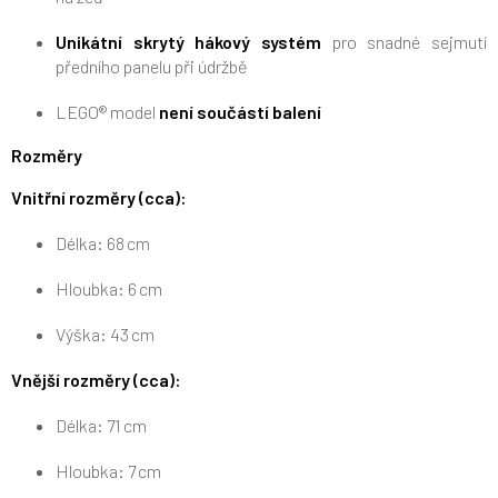
Unikátní skrytý hákový systém
pro snadné sejmutí
předního panelu při údržbě
LEGO® model
není součástí balení
Rozměry
Vnitřní rozměry (cca):
Délka: 68 cm
Hloubka: 6 cm
Výška: 43 cm
Vnější rozměry (cca):
Délka: 71 cm
Hloubka: 7 cm