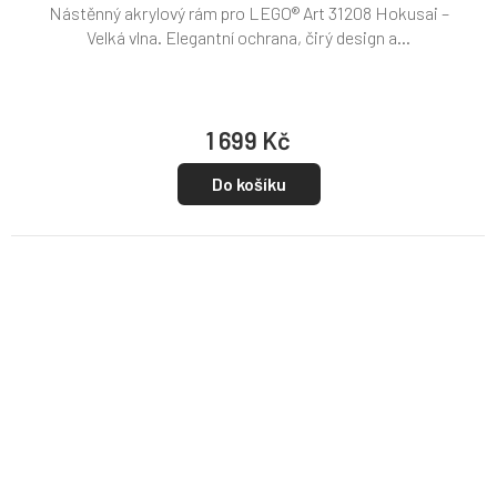
Nástěnný akrylový rám pro LEGO® Art 31208 Hokusai –
Velká vlna. Elegantní ochrana, čirý design a...
1 699 Kč
Do košíku