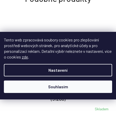
Tento web zpracovává soubory cookies pro zlepšování
prostředí webových stránek, pro analytické účely a pro
personalizaci reklam. Detailní výběr neleznete v nastavení, více
o cookies
zde
.
Nastavení
Souhlasím
Nástěnný box pro LEGO® Hokusai – Velká vlna
(31208)
Skladem