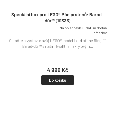
Speciální box pro LEGO® Pán prstenů: Barad-
dûr™ (10333)
Na objednávku - datum dodání
Průměrné
upřesníme
hodnocení
Chraňte a vystavte svůj LEGO® model Lord of the Rings™
produktu
je
Barad-dûr™ s naším kvalitním akrylovým...
5,0
z
5
hvězdiček.
4 999 Kč
Do košíku