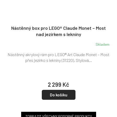
Nástěnný box pro LEGO® Claude Monet – Most
nad jezírkem s lekníny
Skladem
Nástěnný akrylový rám pro LEGO® Art Claude Monet – Most
přes jezírko s lekníny (31220). Stylová...
2 299 Kč
Do košíku
ZOBRAZIT VŠECHNY PODOBNÉ PRODUKTY