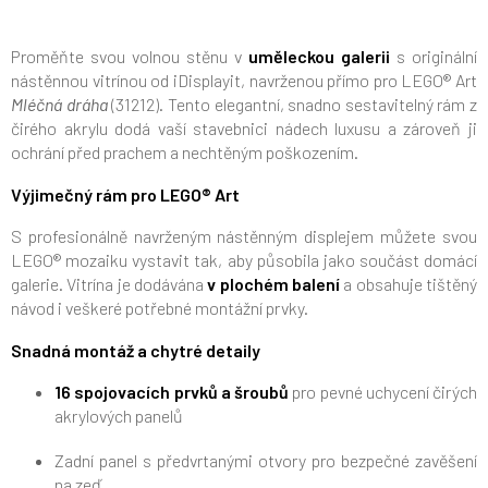
Proměňte svou volnou stěnu v
uměleckou galerii
s originální
nástěnnou vitrínou od iDisplayit, navrženou přímo pro LEGO® Art
Mléčná dráha
(31212). Tento elegantní, snadno sestavitelný rám z
čirého akrylu dodá vaší stavebnici nádech luxusu a zároveň ji
ochrání před prachem a nechtěným poškozením.
Výjimečný rám pro LEGO® Art
S profesionálně navrženým nástěnným displejem můžete svou
LEGO® mozaiku vystavit tak, aby působila jako součást domácí
galerie. Vitrína je dodávána
v plochém balení
a obsahuje tištěný
návod i veškeré potřebné montážní prvky.
Snadná montáž a chytré detaily
16 spojovacích prvků a šroubů
pro pevné uchycení čirých
akrylových panelů
Zadní panel s předvrtanými otvory pro bezpečné zavěšení
na zeď