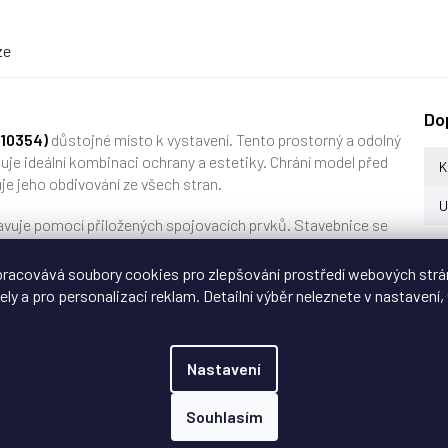
ze
Do
(10354)
důstojné místo k vystavení. Tento prostorný a odolný
uje ideální kombinaci ochrany a estetiky. Chrání model před
K
e jeho obdivování ze všech stran.
U
avuje pomocí přiložených spojovacích prvků. Stavebnice se
růhledný kryt z čirého akrylu o tloušťce 3 mm.
racovává soubory cookies pro zlepšování prostředí webových strá
ely a pro personalizaci reklam. Detailní výběr neleznete v nastavení, 
Nastavení
ně speciálního potisku
Souhlasím