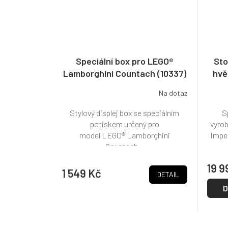
Speciální box pro LEGO®
Sto
Lamborghini Countach (10337)
hvě
Na dotaz
Stylový displej box se speciálním
S
potiskem určený pro
vyrob
model LEGO® Lamborghini
Imper
Countach...
19 9
1 549 Kč
DETAIL
D