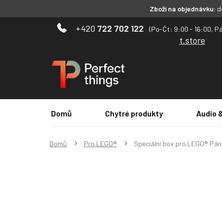
Zboží na objednávku:
do
Přejít
722 702 122
na
t.store
obsah
Domů
Chytré produkty
Audio 
Domů
Pro LEGO®
Speciální box pro LEGO® Pán 