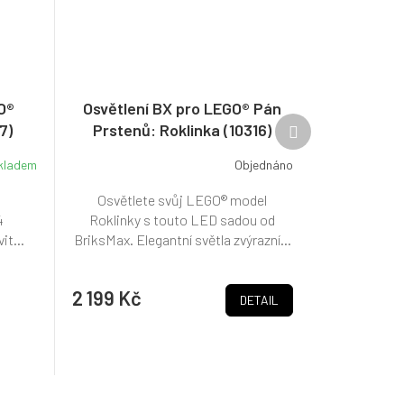
O®
Osvětlení BX pro LEGO® Pán
Další
7)
Prstenů: Roklinka (10316)
produkt
kladem
Objednáno
o
Osvětlete svůj LEGO® model
4
Roklinky s touto LED sadou od
it...
BriksMax. Elegantní světla zvýrazní...
2 199 Kč
DETAIL