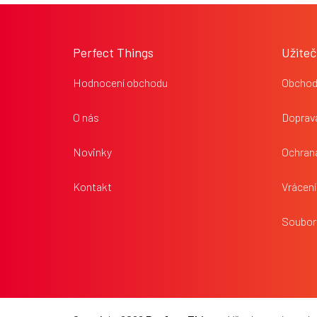
Z
á
p
Perfect Things
Užiteč
a
t
Hodnocení obchodu
Obchod
í
O nás
Doprava
Novinky
Ochran
Kontakt
Vrácení
Soubor