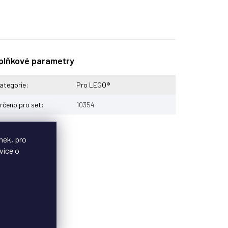
plňkové parametry
ategorie
:
Pro LEGO®
rčeno pro set
:
10354
nek, pro
více o