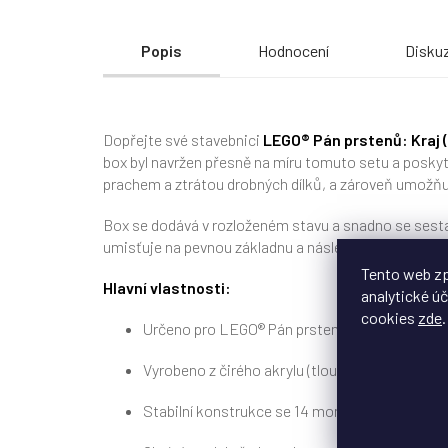
Popis
Hodnocení
Disku
Dopřejte své stavebnici
LEGO® Pán prstenů: Kraj 
box byl navržen přesně na míru tomuto setu a poskyt
prachem a ztrátou drobných dílků, a zároveň umožňuj
Box se dodává v rozloženém stavu a snadno se sest
umisťuje na pevnou základnu a následně se přiklopí p
Tento web zp
Hlavní vlastnosti:
analytické úč
cookies
zde
.
Určeno pro LEGO® Pán prstenů: Kraj (10354)
Vyrobeno z čirého akrylu (tloušťka 3 mm) včet
Stabilní konstrukce se 14 montážními prvky