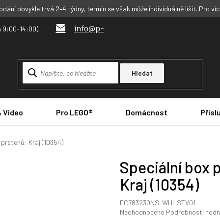
dání obvykle trvá 2–4 týdny, termín se však může individuálně lišit. Pro ví
info@p-
Hledat
& Video
Pro LEGO®
Domácnost
Přísl
prstenů: Kraj (10354)
Speciální box 
Kraj (10354)
EC783230NS-WHI-STV01
Průměrné
Neohodnoceno
Podrobnosti hodn