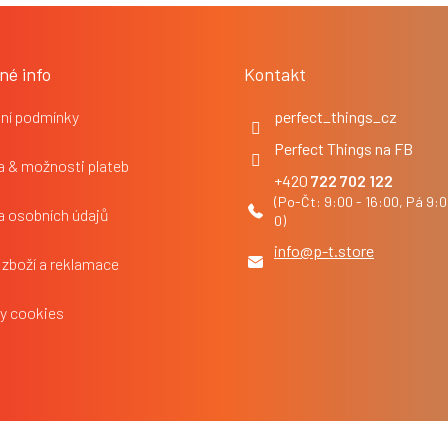
né info
Kontakt
ní podmínky
perfect_things_cz
Perfect Things na FB
 & možnosti plateb
722 702 122
a osobních údajů
info
@
p-t.store
 zboží a reklamace
y cookies