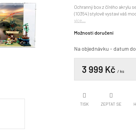
hodnocení
produktu
Ochranný box z čirého akrylu 
je
(10354) stylově vystaví váš mo
0,0
více...
z
5
Možnosti doručení
hvězdiček.
Na objednávku - datum do
3 999 Kč
/ ks
TISK
ZEPTAT SE
H