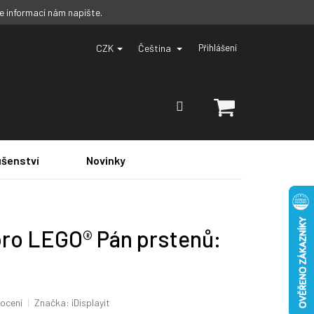
ce informací nám napište.
CZK
Čeština
Přihlášení
NÁKUPNÍ
KOŠÍK
ušenství
Novinky
pro LEGO® Pán prstenů:
ocení
Značka:
iDisplayit