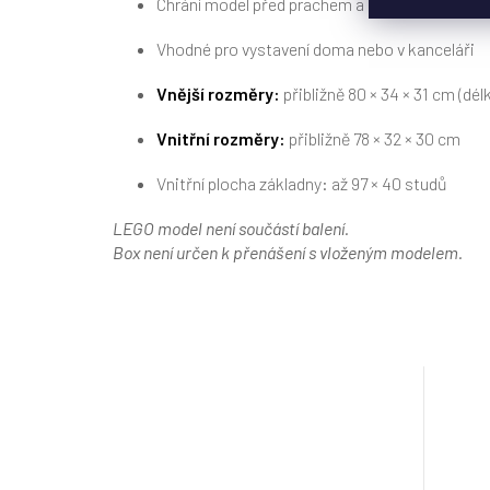
Chrání model před prachem a nečistotami
Vhodné pro vystavení doma nebo v kanceláři
Vnější rozměry:
přibližně 80 × 34 × 31 cm (délk
Vnitřní rozměry:
přibližně 78 × 32 × 30 cm
Vnitřní plocha základny: až 97 × 40 studů
LEGO model není součástí balení.
Box není určen k přenášení s vloženým modelem.