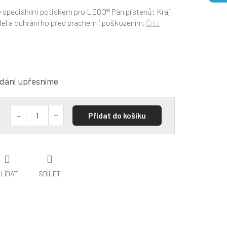
se speciálním potiskem pro LEGO® Pán prstenů: Kraj
del a ochrání ho před prachem i poškozením.
Číst
dání upřesníme
Přidat do košíku
LÍDAT
SDÍLET