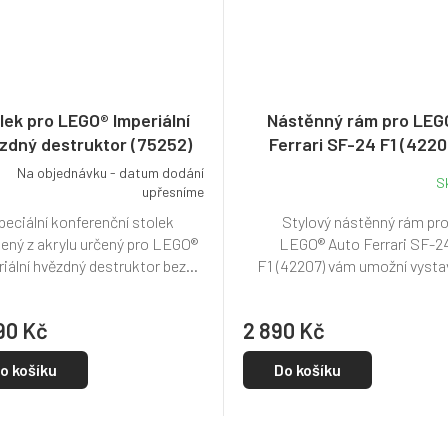
lek pro LEGO® Imperiální
Nástěnný rám pro LEG
zdný destruktor (75252)
Ferrari SF-24 F1 (4220
Na objednávku - datum dodání
S
upřesníme
peciální konferenční stolek
Stylový nástěnný rám pr
ený z akrylu určený pro LEGO®
LEGO® Auto Ferrari SF-2
iální hvězdný destruktor bez...
F1 (42207) vám umožní vystav
90 Kč
2 890 Kč
o košíku
Do košíku