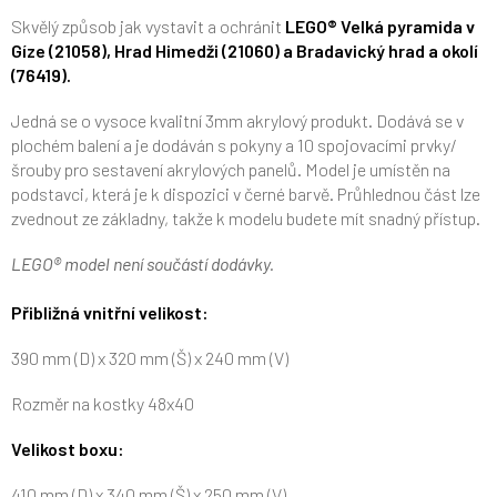
Skvělý způsob jak vystavit a ochránit
LEGO® Velká pyramida v
Gíze (21058), Hrad Himedži (21060) a Bradavický hrad a okolí
(76419).
Jedná se o vysoce kvalitní 3mm akrylový produkt. Dodává se v
plochém balení a je dodáván s pokyny a 10 spojovacími prvky/
šrouby pro sestavení akrylových panelů. Model je umístěn na
podstavci, která je k dispozici v černé barvě. Průhlednou část lze
zvednout ze základny, takže k modelu budete mít snadný přístup.
LEGO® model není součástí dodávky.
Přibližná vnitřní velikost:
390 mm (D) x 320 mm (Š) x 240 mm (V)
Rozměr na kostky 48x40
Velikost boxu:
410 mm (D) x 340 mm (Š) x 250 mm (V)