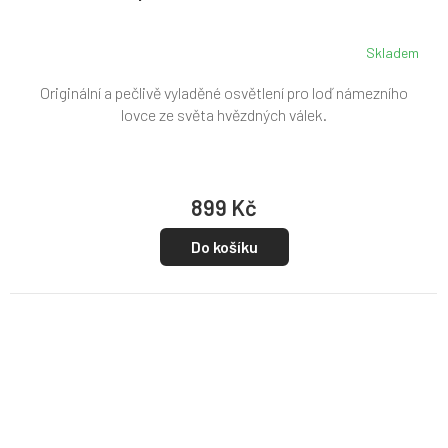
Skladem
Originální a pečlivě vyladěné osvětlení pro loď námezního
lovce ze světa hvězdných válek.
899 Kč
Do košíku