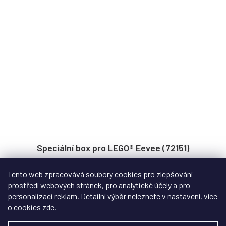
Speciální box pro LEGO® Eevee (72151)
Tento web zpracovává soubory cookies pro zlepšování
Na objednávku - datum dodání upřesníme
prostředí webových stránek, pro analytické účely a pro
personalizaci reklam. Detailní výběr neleznete v nastavení, více
Akrylový displej box s potiskem pro LEGO® Eevee (72151).
o cookies
zde
.
Kompaktní vitrína s jemným motivem...