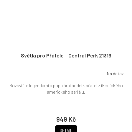
Světla pro Přátele - Central Perk 21319
Na dotaz
Rozsviťte legendární a populární podnik přátel z ikonického
amerického seriálu.
949 Kč
DETAIL