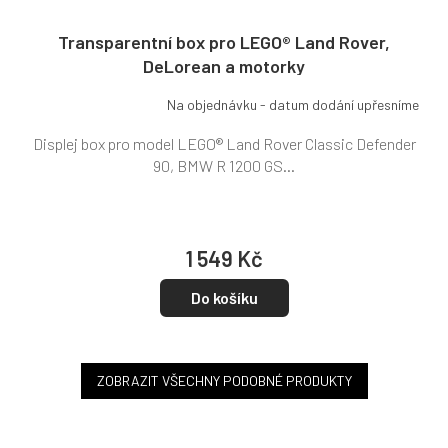
Transparentní box pro LEGO® Land Rover,
DeLorean a motorky
Na objednávku - datum dodání upřesníme
Displej box pro model LEGO® Land Rover Classic Defender
90, BMW R 1200 GS...
1 549 Kč
Do košíku
ZOBRAZIT VŠECHNY PODOBNÉ PRODUKTY