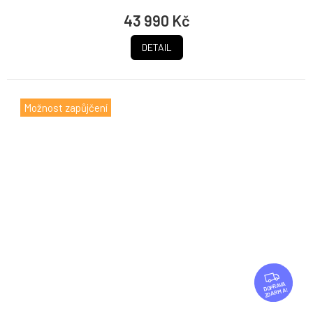
43 990 Kč
DETAIL
Možnost zapůjčení
Z
D
ZDARMA
A