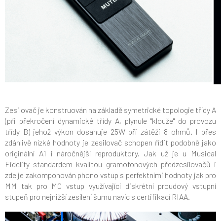
Zesilovač je konstruován na základě symetrické topologie třídy A
(při překročení dynamické třídy A, plynule "klouže" do provozu
třídy B) jehož výkon dosahuje 25W při zátěži 8 ohmů. I přes
zdánlivě nízké hodnoty je zesilovač schopen řídit podobně jako
originální A1 i náročnější reproduktory. Jak už je u Musical
Fidelity standardem kvalitou gramofonových předzesilovačů i
zde je zakomponován phono vstup s perfektními hodnoty jak pro
MM tak pro MC vstup využívající diskrétní proudový vstupní
stupeň pro nejnižší zesílení šumu navíc s certifikací RIAA.