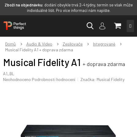
Zboží na objednávku:
dodání obvykle trvá 2–4 týdny, termín se však může
individuálně lišit. Pro více informací nám napište.
Přejít
NÁKUP
na
obsah
KOŠÍK
Domů
Audio & Video
Zesilovače
Integrované
Musical Fidelity A1
+ doprava zdarma
Musical Fidelity A1
+ doprava zdarma
A1_BL
Průměrné
Neohodnoceno
Podrobnosti hodnocení
Značka:
Musical Fidelity
hodnocení
produktu
je
0,0
z
5
hvězdiček.