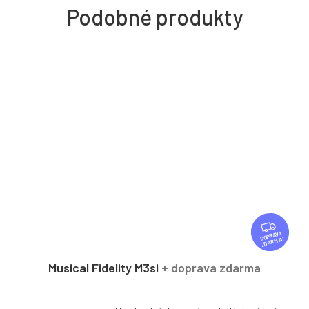
Z
D
ZDARMA
A
R
Musical Fidelity M3si
+ doprava zdarma
M
A