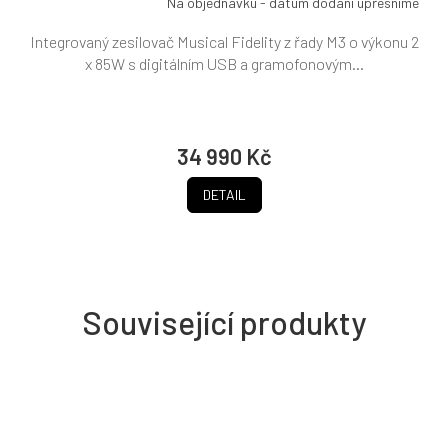
Na objednávku - datum dodání upřesníme
Integrovaný zesilovač Musical Fidelity z řady M3 o výkonu 2
x 85W s digitálním USB a gramofonovým...
34 990 Kč
DETAIL
Související produkty