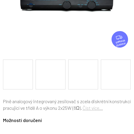
Z
D
ZDARMA
A
R
M
A
Plně analogový integrovaný zesilovač s zcela diskrétní konstrukcí
pracující ve třídě A o výkonu 2x25W (8Ω).
Číst více...
Možnosti doručení