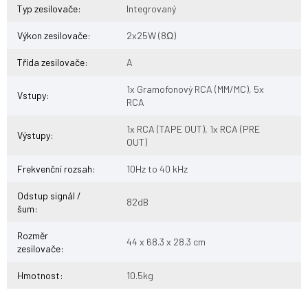
Typ zesilovače
:
Integrovaný
Výkon zesilovače
:
2x25W (8Ω)
Třída zesilovače
:
A
1x Gramofonový RCA (MM/MC), 5x
Vstupy
:
RCA
1x RCA (TAPE OUT), 1x RCA (PRE
Výstupy
:
OUT)
Frekvenční rozsah
:
10Hz to 40 kHz
Odstup signál /
82dB
šum
:
Rozměr
44 x 68.3 x 28.3 cm
zesilovače
:
Hmotnost
:
10.5kg