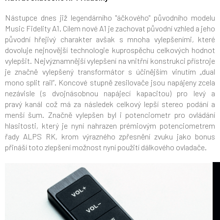
Nástupce dnes již legendárního "áčkového" původního modelu
Music Fidelity A1. Cílem nové A1 je zachovat původní vzhled a jeho
původní hřejivý charakter avšak s mnoha vylepšeními, které
dovoluje nejnovější technologie kuprospěchu celkových hodnot
vylepšit. Nejvýznamnější vylepšení na vnitřní konstrukci přístroje
je značně vylepšený transformátor s účinějším vinutím „dual
mono split rail“. Koncové stupně zesilovače jsou napájeny zcela
nezávisle (s dvojnásobnou napájecí kapacitou) pro levý a
pravý kanál což má za následek celkový lepší stereo podání a
menší šum. Značně vylepšen byl i potenciometr pro ovládání
hlasitosti, který je nyní nahrazen prémiovým potenciometrem
řady ALPS RK, krom výrazného zpřesnění zvuku jako bonus
přináší toto zlepšení možnost nyní použití dálkového ovladače.