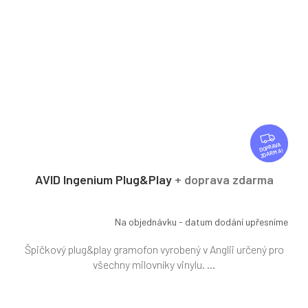
Z
D
ZDARMA
A
R
AVID Ingenium Plug&Play
+ doprava zdarma
M
A
Na objednávku - datum dodání upřesníme
Špičkový plug&play gramofon vyrobený v Anglii určený pro
všechny milovníky vinylu. ...