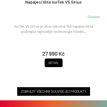
R
Napájecí lišta IsoTek V5 Sirius
M
A
Skladem
IsoTek V5 Sirius je ultra-výkonná 16A napájecí lišta
využívající nejnovější technologie čištění...
27 990 Kč
DETAIL
ZOBRAZIT VŠECHNY SOUVISEJÍCÍ PRODUKTY
Z