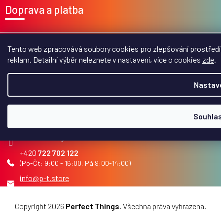
á
Doprava a platba
p
a
t
í
Perfect Things
Tento web zpracovává soubory cookies pro zlepšování prostředí 
reklam. Detailní výběr neleznete v nastavení, více o cookies
zde
.
Užitečné info
Nastav
Kontakt
Souhla
perfect_things_cz
Perfect Things na FB
722 702 122
info
@
p-t.store
Copyright 2026
Perfect Things
. Všechna práva vyhrazena.
Upravit nastavení cookies