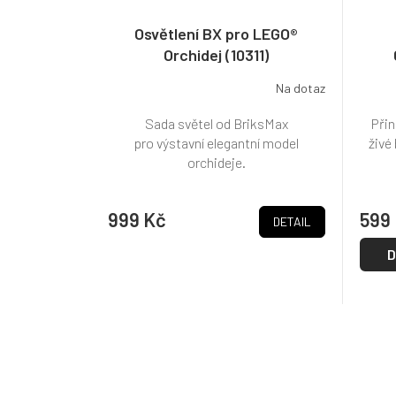
Osvětlení BX pro LEGO®
Orchidej (10311)
Na dotaz
Sada světel od BriksMax
Přin
pro výstavní elegantní model
živé
orchideje.
999 Kč
599
DETAIL
D