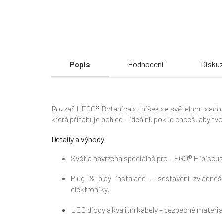
Popis
Hodnocení
Disku
Rozzař LEGO® Botanicals Ibišek se světelnou sadou 
která přitahuje pohled – ideální, pokud chceš, aby tv
Detaily a výhody
Světla navržena speciálně pro LEGO® Hibiscus (
Plug & play instalace – sestavení zvládne
elektroniky.
LED diody a kvalitní kabely – bezpečné materiál