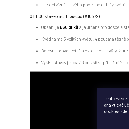
Efektní vizuál – světlo podtrhne detaily květů, 
O LEGO stavebnici Hibiscus (#10372)
Obsahuje
660 dílků
a je určena pro dospělé sta
Květina má 5 velkých květů, 4 poupata těsně 
Barevné provedení: fialovo-lilkové květy, žluté p
Výška stavby je cca 36 cm, šířka přibližně 25 c
Tento web zp
analytické úč
cookies
zde
.