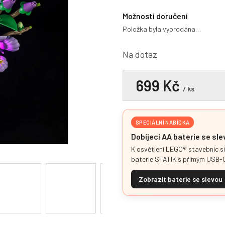
0,0
z
Možnosti doručení
5
Položka byla vyprodána…
hvězdiček.
Na dotaz
699 Kč
/ ks
SPECIÁLNÍ NABÍDKA
Dobíjecí AA baterie se sl
K osvětlení LEGO® stavebnic s
baterie STATIK s přímým USB-C
Zobrazit baterie se slevou