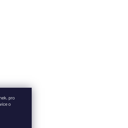
nek, pro
více o