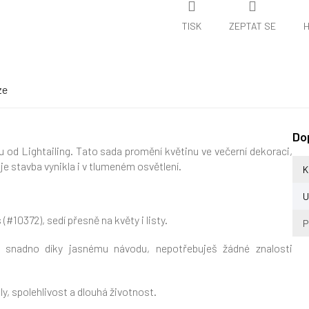
TISK
ZEPTAT SE
H
ze
Do
od Lightailing. Tato sada promění květinu ve večerní dekoraci,
oje stavba vynikla i v tlumeném osvětlení.
K
U
#10372), sedí přesně na květy i listy.
P
š snadno díky jasnému návodu, nepotřebuješ žádné znalosti
y, spolehlivost a dlouhá životnost.