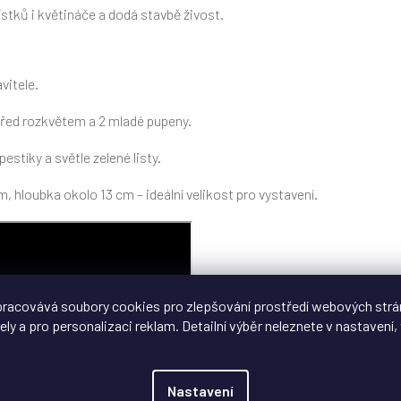
lístků i květináče a dodá stavbě živost.
vitele.
před rozkvětem a 2 mladé pupeny.
estíky a světle zelené listy.
m, hloubka okolo 13 cm – ideální velikost pro vystavení.
racovává soubory cookies pro zlepšování prostředí webových strá
ely a pro personalizaci reklam. Detailní výběr neleznete v nastavení, 
Nastavení