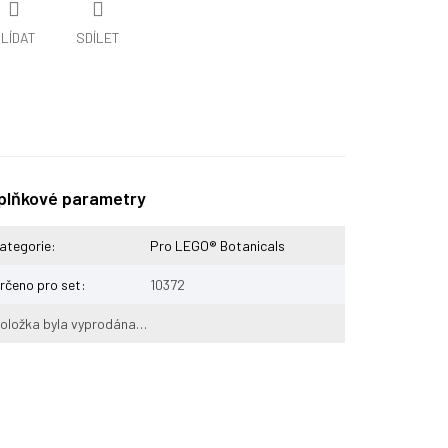
LÍDAT
SDÍLET
plňkové parametry
ategorie
:
Pro LEGO® Botanicals
rčeno pro set
:
10372
oložka byla vyprodána…