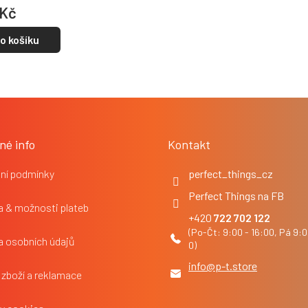
 Kč
o košíku
né info
Kontakt
ní podmínky
perfect_things_cz
Perfect Things na FB
 & možnosti plateb
722 702 122
a osobních údajů
info
@
p-t.store
 zboží a reklamace