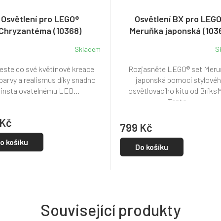
Osvětlení pro LEGO®
Osvětlení BX pro LEG
Chryzantéma (10368)
Meruňka japonská (103
Skladem
S
este do své květinové kreace
Rozjasněte LEGO® set Mer
 barvy a realismus díky snadno
japonská pomocí stylové
instalovatelnému LED...
osvětlovacího kitu od Briks
Tento...
 Kč
799 Kč
o košíku
Do košíku
Související produkty