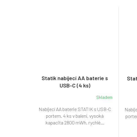
Statik nabíjecí AA baterie s
Stat
USB-C (4 ks)
Skladem
Nabíjecí AA baterie STATIK s USB-C
Nabíj
portem. 4 ks v balení, vysoká
portem
kapacita 2800 mWh, rychlé...