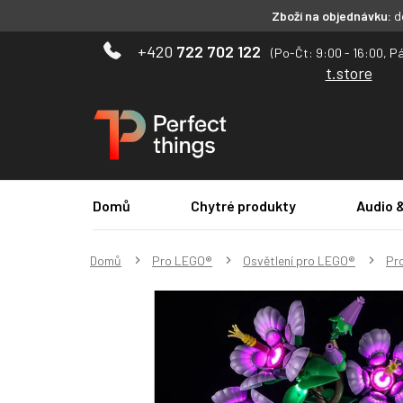
Zboží na objednávku:
do
Přejít
722 702 122
na
t.store
obsah
Domů
Chytré produkty
Audio 
Domů
Pro LEGO®
Osvětlení pro LEGO®
Pr