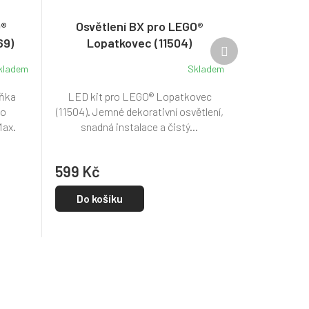
O®
Osvětlení BX pro LEGO®
69)
Lopatkovec (11504)
Další
produkt
kladem
Skladem
uňka
LED kit pro LEGO® Lopatkovec
ho
(11504). Jemné dekorativní osvětlení,
Max.
snadná instalace a čistý...
599 Kč
Do košíku