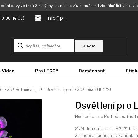
dání obvykle trvá 2–4 týdny, termín se však může individuálně lišit. Pro ví
info@p-
Hledat
& Video
Pro LEGO®
Domácnost
Přísl
o LEGO® Botanicals
Osvětlení pro LEGO® Ibišek (10372)
Osvětlení pro 
Průměrné
Neohodnoceno
Podrobnosti hodn
hodnocení
produktu
Světelná sada pro LEGO® Ibišek
je
z ní nepřehlédnutelný kousek in