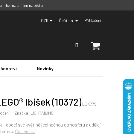
ce informací nám napište.
CZK
Čeština
Přihlášení
NÁKUPNÍ
KOŠÍK
ušenství
Novinky
LEGO® Ibišek (10372)
LGK779
ocení
Značka:
LIGHTAILING
 – dodej své květině jedinečnou atmosféru a udělej
teriéru.
Číst více...