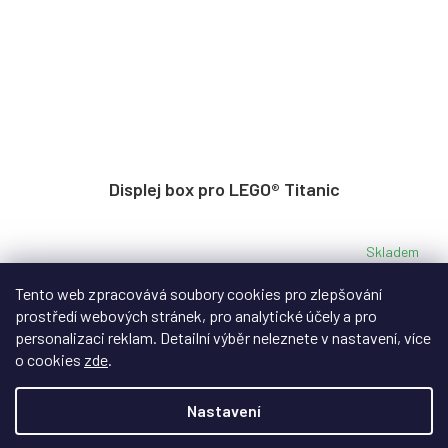
Displej box pro LEGO® Titanic
Skladem
Akrylový displej box pro legendární loď Titanic s černou
Tento web zpracovává soubory cookies pro zlepšování
základnou.
prostředí webových stránek, pro analytické účely a pro
personalizaci reklam. Detailní výběr neleznete v nastavení, více
o cookies
zde
.
5 499 Kč
Nastavení
Do košíku