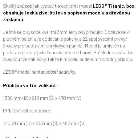
Skvělý způsob jak vystavit a ochránit model
LEGO® Titanic, box
obsahuje i exkluzivní štítek s popisem modelu a dřevěnou
základnu.
Jedná se o vysoce kvalitní 3mm akrylový produkt. Dodává se v
plochém balení a je dodáván s pokyny a 22 spojovacími prvky/
šrouby pro sestavení akrylových panelů. Model je umístěn na
podstavci, která je k dispozici v černé barvě. Průhlednou část lze
zvednout ze základny, takže k modelu budete mít snadný přístup.
LEGO® model není součástí dodávky.
Přibližná vnitřní velikost:
1380 mm (D) x 210 mm (Š) x 470 mm (V)
Přibližná velikost boxu:
14000 mm (D) x 230 mm (Š) x 480 mm (V)