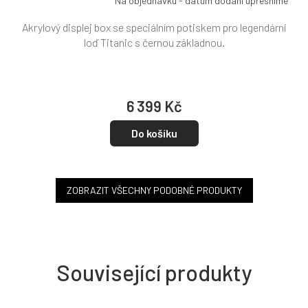
Na objednávku - datum dodání upřesníme
Akrylový displej box se speciálním potiskem pro legendární
loď Titanic s černou základnou.
6 399 Kč
Do košíku
ZOBRAZIT VŠECHNY PODOBNÉ PRODUKTY
Související produkty