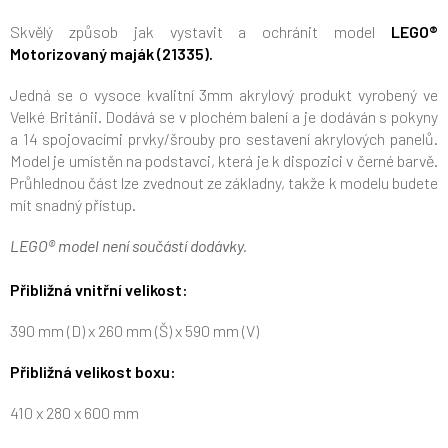
Skvělý způsob jak vystavit a ochránit model
LEGO®
Motorizovaný maják (21335).
Jedná se o vysoce kvalitní 3mm akrylový produkt vyrobený ve
Velké Británii. Dodává se v plochém balení a je dodáván s pokyny
a 14 spojovacími prvky/šrouby pro sestavení akrylových panelů.
Model je umístěn na podstavci, která je k dispozici v černé barvě.
Průhlednou část lze zvednout ze základny, takže k modelu budete
mít snadný přístup.
LEGO® model není součástí dodávky.
Přibližná vnitřní velikost:
390 mm (D) x 260 mm (Š) x 590 mm (V)
Přibližná velikost boxu:
410 x 280 x 600 mm