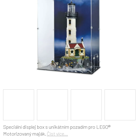
5
hvězdiček.
Speciální displej box s unikátním pozadím pro LEGO®
Motorizovaný maják.
Číst více...