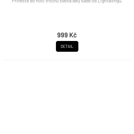
Přineste do noci trochu světla díky sadě od Lightailingu.
999 Kč
DETAIL