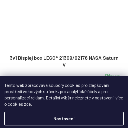
3v1 Displej box LEGO® 21309/92176 NASA Saturn
V
Skladem
Tento web zpracovává soubory cookies pro zlepšování
Displej box pro raketu NASA Saturn V, který umožní více
prostředí webových stránek, pro analytické účely a pro
typů instalace, na zeď nebo na poličku.
personalizaci reklam. Detailní výběr neleznete v nastavení, více
o cookies
zde
.
Nastavení
3 399 Kč