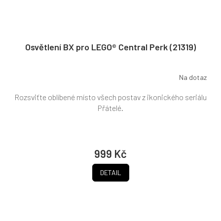
Osvětlení BX pro LEGO® Central Perk (21319)
Na dotaz
Rozsviťte oblíbené místo všech postav z ikonického seriálu
Přátelé.
999 Kč
DETAIL