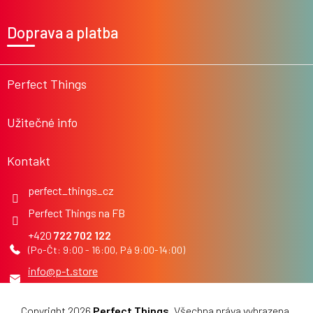
Z
á
Doprava a platba
p
a
t
í
Perfect Things
Užitečné info
Kontakt
perfect_things_cz
Perfect Things na FB
722 702 122
info
@
p-t.store
Copyright 2026
Perfect Things
. Všechna práva vyhrazena.