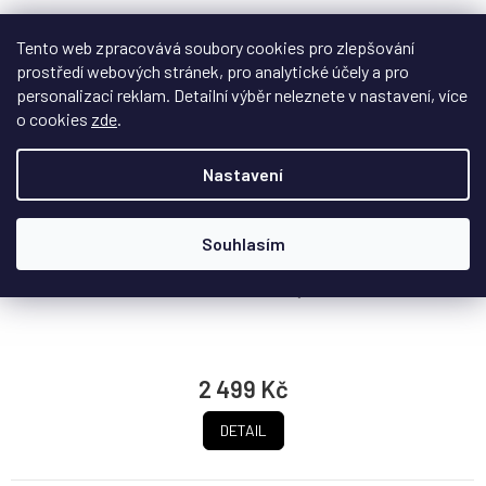
Tento web zpracovává soubory cookies pro zlepšování
prostředí webových stránek, pro analytické účely a pro
personalizaci reklam. Detailní výběr neleznete v nastavení, více
o cookies
zde
.
Displej box pro LEGO® Blacktron Renegade
Nastavení
(10355)
Na dotaz
Souhlasím
Elegantní a odolná vitrína ze silného akrylu poskytuje
dokonalou ochranu a stylovou...
2 499 Kč
DETAIL