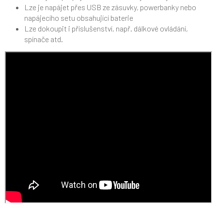
Lze je napájet přes USB ze zásuvky, powerbanky nebo
napájecího setu obsahující baterie
Lze dokoupit i příslušenství, např. dálkové ovládání,
spínače atd.