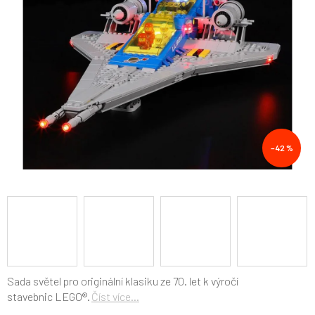
hvězdiček.
–42 %
Sada světel pro originální k
lasiku ze 70. let k výročí
stavebnic LEGO®.
Číst více...