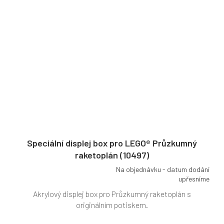
Speciální displej box pro LEGO® Průzkumný
raketoplán (10497)
Na objednávku - datum dodání
Průměrné
upřesníme
hodnocení
Akrylový displej box pro Průzkumný raketoplán s
produktu
je
originálním potiskem.
4,0
z