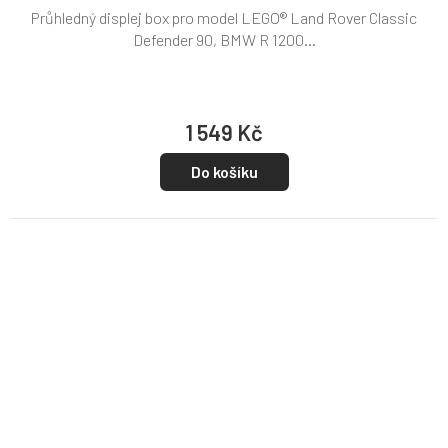
Průhledný displej box pro model LEGO® Land Rover Classic
Defender 90, BMW R 1200...
1 549 Kč
Do košíku