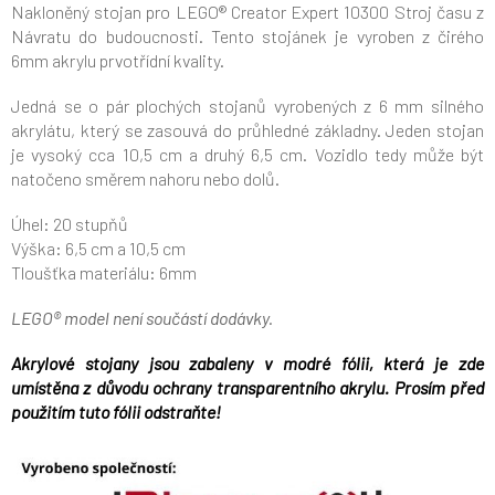
Nakloněný stojan pro LEGO® Creator Expert 10300 Stroj času z
Návratu do budoucnosti. Tento stojánek je vyroben z čirého
6mm akrylu prvotřídní kvality.
Jedná se o pár plochých stojanů vyrobených z 6 mm silného
akrylátu, který se zasouvá do průhledné základny. Jeden stojan
je vysoký cca 10,5 cm a druhý 6,5 cm. Vozidlo tedy může být
natočeno směrem nahoru nebo dolů.
Úhel: 20 stupňů
Výška: 6,5 cm a 10,5 cm
Tloušťka materiálu: 6mm
LEGO
® model není součástí dodávky.
Akrylové stojany jsou zabaleny v modré fólii, která je zde
umístěna z důvodu ochrany transparentního akrylu.
Prosím před
použitím tuto fólii odstraňte!