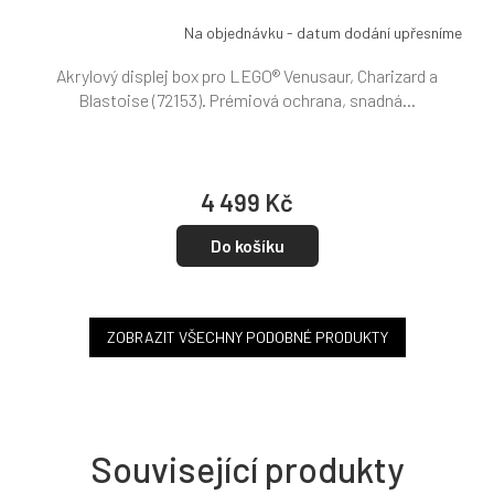
Na objednávku - datum dodání upřesníme
Akrylový displej box pro LEGO® Venusaur, Charizard a
Blastoise (72153). Prémiová ochrana, snadná...
4 499 Kč
Do košíku
ZOBRAZIT VŠECHNY PODOBNÉ PRODUKTY
Související produkty