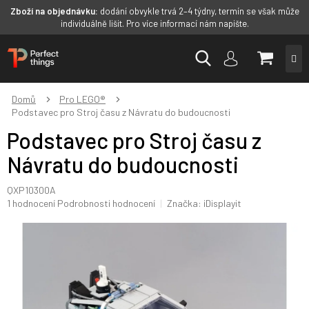
Zboží na objednávku:
dodání obvykle trvá 2–4 týdny, termín se však může
individuálně lišit. Pro více informací nám napište.
Přejít
NÁKUP
na
obsah
KOŠÍK
Domů
Pro LEGO®
Podstavec pro Stroj času z Návratu do budoucnosti
Podstavec pro Stroj času z
Návratu do budoucnosti
QXP10300A
Průměrné
1 hodnocení
Podrobnosti hodnocení
Značka:
iDisplayit
hodnocení
produktu
je
5,0
z
5
hvězdiček.