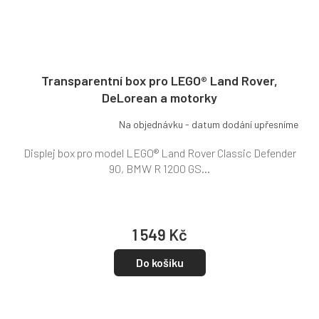
Transparentní box pro LEGO® Land Rover,
DeLorean a motorky
Na objednávku - datum dodání upřesníme
Displej box pro model LEGO® Land Rover Classic Defender
90, BMW R 1200 GS...
1 549 Kč
Do košíku