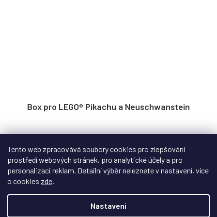
Box pro LEGO® Pikachu a Neuschwanstein
Na dotaz
Tento web zpracovává soubory cookies pro zlepšování
Displej box pro LEGO® Pikachu a Pokébal (72152) a LEGO®
prostředí webových stránek, pro analytické účely a pro
Architecture Zámek Neuschwanstein (21063...
personalizaci reklam. Detailní výběr neleznete v nastavení, více
o cookies
zde
.
Nastavení
1 949 Kč