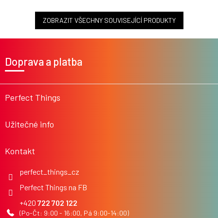
ZOBRAZIT VŠECHNY SOUVISEJÍCÍ PRODUKTY
Z
á
Doprava a platba
p
a
t
í
Perfect Things
Užitečné info
Kontakt
perfect_things_cz
Perfect Things na FB
722 702 122