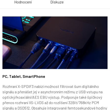
Hodnocení
Diskuze
PC, Tablet, SmartPhone
Rozhraní X-SPDIF3 nabízí možnost filtrovat šum digitálního
signálu a přenášet jej v asynchronním režimu z USB vstupu na
optický/koaxiální/AES EBU výstup. Podporuje také špičkový
přenos rozhraní IIS-LVDS až do rozlišení 32Bit/768kHz PCM
signálu a DSD512. Obsahuje integrované femtosekundové hodiny