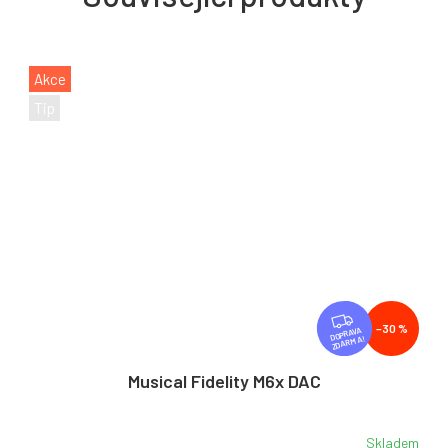
Akce
Tip
Z
–30 %
D
ZDARMA
A
R
Musical Fidelity M6x DAC
M
A
Skladem