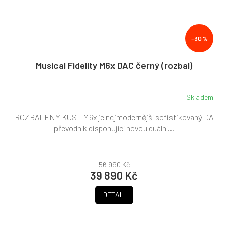
–30 %
Musical Fidelity M6x DAC černý (rozbal)
Skladem
ROZBALENÝ KUS - M6x je nejmodernější sofistikovaný DA
převodník disponující novou duální...
56 990 Kč
39 890 Kč
DETAIL