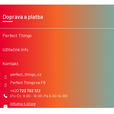
Z
á
Doprava a platba
p
a
t
í
Perfect Things
Užitečné info
Kontakt
perfect_things_cz
Perfect Things na FB
722 702 122
info
@
p-t.store