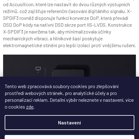
od Accusilicon, které lze nastavit do dvou různých výstupních
režimů, což zajišťuje referenční časování digitálního signálu. X-
SPDIF3 rovněž disponuje funkcí konverze DoP, která převádí
DSD DoP kódy na nativní DSD skrze port IIS-LVDS. Konstrukce
X-SPDIF3 je navržena tak, aby minimalizovala účinky
mechanických vibrací, a hliníkové šasi poskytuje
elektromagnetické stínění pro lepší izolaci proti vnějšímu rušení.
Tento web zpracovává soubory cookies pro zlepšování
prostředí webových stránek, pro analytické účely a pro
personalizaci reklam. Detailní výběr neleznete v nastavení, více
o cookies
zde
.
Oficiální stránky Matrix Audio X-SPDIF3
Nastavení
Doplňkové parametry