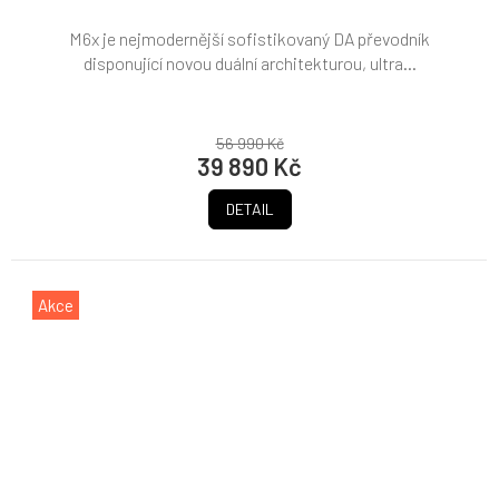
M6x je nejmodernější sofistikovaný DA převodník
disponující novou duální architekturou, ultra...
56 990 Kč
39 890 Kč
DETAIL
Akce