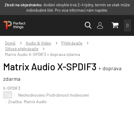
Zboží na objednávku:
dodání obvykle trvá 2–4 týdny, termín se však může
individuálně lišit. Pro více informací nám napište.
Přejít
NÁKUP
na
obsah
KOŠÍK
Domů
Audio & Video
Přehrávače
Síťové přehrávače
Matrix Audio X-SPDIF3
+ doprava zdarma
Matrix Audio X-SPDIF3
+ doprava
zdarma
X-SPDIF3
Průměrné
Tip
Neohodnoceno
Podrobnosti hodnocení
hodnocení
Značka:
Matrix Audio
produktu
je
0,0
z
5