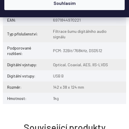
Souhlasím
Kategorie
:
Síťové přehrávače
EAN
:
6971844970221
Filtrace šumu digitálního audio
Typ příslušenství
:
signálu
Podporované
PCM: 32Bit/768kHz, DSD512
rozlišení
:
Digitální výstupy
:
Optical, Coaxial, AES, IIS-LVDS
Digitální vstupy
:
USB B
Rozměr
:
142 x 38 x 124 mm
Hmotnost
:
1kg
Související produkty