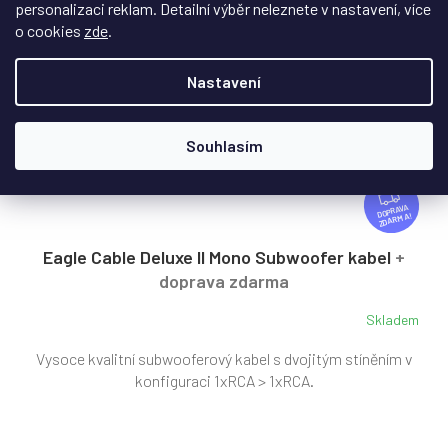
personalizaci reklam. Detailní výběr neleznete v nastavení, více
o cookies
zde
.
Nastavení
Souhlasím
Z
D
ZDARMA
A
R
Eagle Cable Deluxe II Mono Subwoofer kabel
+
M
doprava zdarma
A
Skladem
Průměrné
hodnocení
Vysoce kvalitní subwooferový kabel s dvojitým stíněním v
produktu
je
konfiguraci 1xRCA > 1xRCA.
5,0
z
5