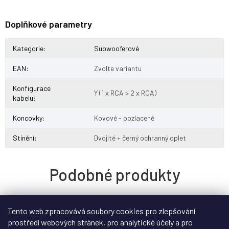
Doplňkové parametry
Kategorie
:
Subwooferové
EAN
:
Zvolte variantu
Konfigurace
Y (1 x RCA > 2 x RCA)
kabelu
:
Koncovky
:
Kovové - pozlacené
Stínění
:
Dvojité + černý ochranný oplet
Tento web zpracovává soubory cookies pro zlepšování
prostředí webových stránek, pro analytické účely a pro