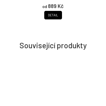
hvězdiček.
889 Kč
od
DETAIL
Související produkty