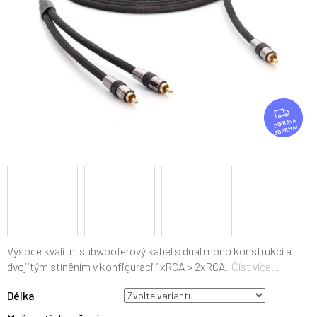
Z
D
ZDARMA
A
R
M
A
Vysoce kvalitní subwooferový kabel s dual mono konstrukcí a
dvojitým stíněním v konfiguraci 1xRCA > 2xRCA.
Číst více...
Délka