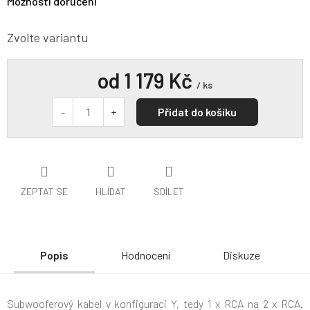
Možnosti doručení
Zvolte variantu
od
1 179 Kč
/ ks
Přidat do košíku
ZEPTAT SE
HLÍDAT
SDÍLET
Popis
Hodnocení
Diskuze
Subwooferový kabel v konfiguraci Y, tedy 1 x RCA na 2 x RCA.