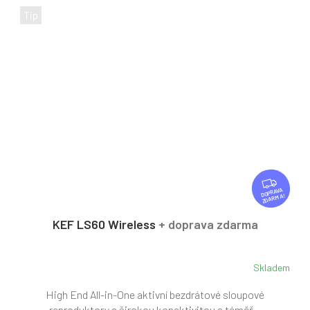
Tip
Z
D
ZDARMA
A
R
KEF LS60 Wireless
+ doprava zdarma
M
A
Skladem
High End All-in-One aktivní bezdrátové sloupové
reproduktory s širokou konektivitou a téměř...