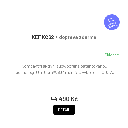
Z
D
ZDARMA
A
R
KEF KC62
+ doprava zdarma
M
A
Skladem
Kompaktní aktivní subwoofer s patentovanou
technologií Uni-Core™, 6,5" měniči a výkonem 1000W.
44 490 Kč
DETAIL