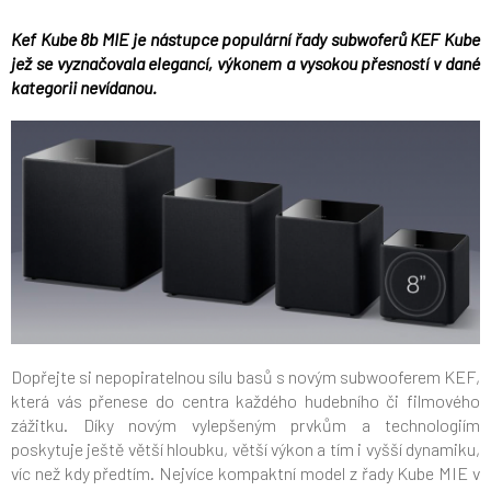
Kef Kube 8b MIE je nástupce populární řady subwoferů KEF Kube
jež se vyznačovala elegancí, výkonem a vysokou přesností v dané
kategorii nevídanou.
Dopřejte si nepopiratelnou sílu basů s novým subwooferem KEF,
která vás přenese do centra každého hudebního či filmového
zážitku. Díky novým vylepšeným prvkům a technologiím
poskytuje ještě větší hloubku, větší výkon a tím i vyšší dynamiku,
víc než kdy předtím. Nejvíce kompaktní model z řady Kube MIE v