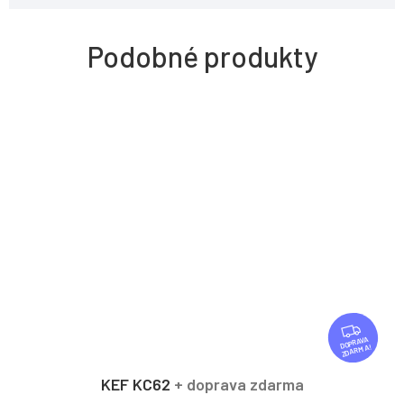
Z
D
ZDARMA
A
R
KEF KC62
+ doprava zdarma
M