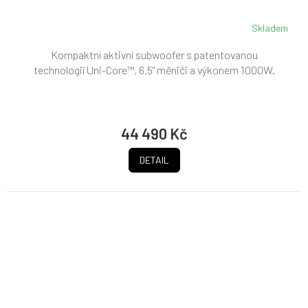
A
Skladem
Kompaktní aktivní subwoofer s patentovanou
technologií Uni-Core™, 6,5" měniči a výkonem 1000W.
44 490 Kč
DETAIL