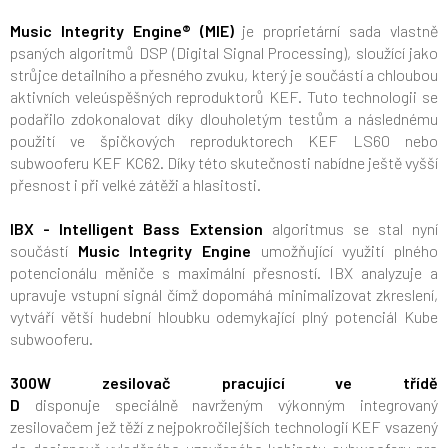
Music Integrity Engine® (MIE)
je proprietární sada vlastně
psaných algoritmů DSP (Digital Signal Processing), sloužící jako
strůjce detailního a přesného zvuku, který je součástí a chloubou
aktivních veleúspěšných reproduktorů KEF. Tuto technologii se
podařilo zdokonalovat díky dlouholetým testům a následnému
použití ve špičkových reproduktorech KEF LS60 nebo
subwooferu KEF KC62. Díky této skutečnosti nabídne ještě vyšší
přesnost i při velké zátěži a hlasitosti.
IBX - Intelligent Bass Extension
algoritmus se stal nyní
součástí
Music Integrity Engine
umožňující využití plného
potencionálu měniče s maximální přesností. IBX analyzuje a
upravuje vstupní signál čímž dopomáhá minimalizovat zkreslení,
vytváří větší hudební hloubku odemykající plný potenciál Kube
subwooferu.
300W zesilovač pracující ve třídě
D
disponuje speciálně navrženým výkonným integrovaný
zesilovačem jež těží z nejpokročilejších technologií KEF vsazený