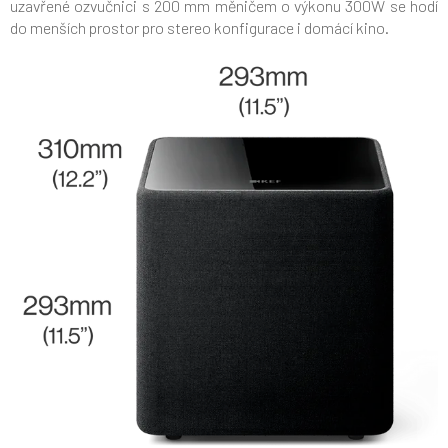
uzavřené ozvučnici s 200 mm měničem o výkonu 300W se hodí
do menších prostor pro stereo konfigurace i domácí kino.