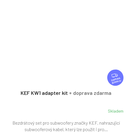
Z
D
ZDARMA
A
R
KEF KW1 adapter kit
+ doprava zdarma
M
A
Skladem
Bezdrátový set pro subwoofery značky KEF, nahrazující
subwooferový kabel, který lze použít i pro...