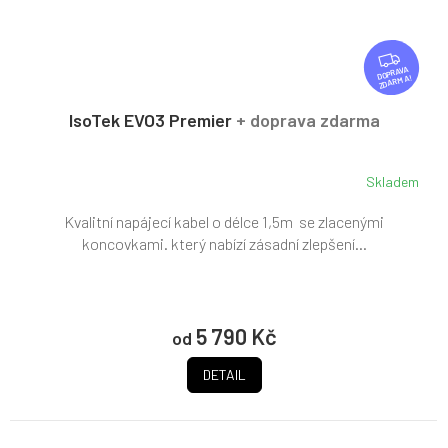
Z
D
ZDARMA
A
R
IsoTek EVO3 Premier
+ doprava zdarma
M
A
Skladem
Kvalitní napájecí kabel o délce 1,5m se zlacenými
koncovkami. který nabízí zásadní zlepšení...
5 790 Kč
od
DETAIL