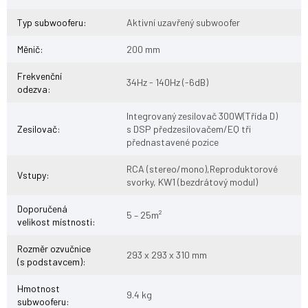
Typ subwooferu
:
Aktivní uzavřený subwoofer
Měnič
:
200 mm
Frekvenční
34Hz - 140Hz (-6dB)
odezva
:
Integrovaný zesilovač 300W(Třída D)
Zesilovač
:
s DSP předzesilovačem/EQ tři
přednastavené pozice
RCA (stereo/mono),Reproduktorové
Vstupy
:
svorky, KW1 (bezdrátový modul)
Doporučená
5 – 25m²
velikost místnosti
:
Rozměr ozvučnice
293 x 293 x 310 mm
(s podstavcem)
:
Hmotnost
9.4 kg
subwooferu
: