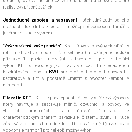
do designově vyladěného uzavřeného kabinetu subwooferu pro
realisticky přesný zážitek.
Jednoduché zapojení a nastavení -
přehledný zadní panel s
možností flexibilního zapojení umožňuje přizpůsobení téměř k
jakémukoli audio systému.
"Vaše místnost, vaše pravidla"
-
3 stupňový vestavěný ekvalizér (v
rohu místnosti, v prostoru či v kabinetu) umožňuje jednoduše
přizpůsobit pozici umístění subwooferu pro optimální
výkon. KEF subwoofery jsou navíc kompatibilní s adaptérem
bezdrátového modulu
KW1
pro možnost propojit subwoofer
bezdrátově a tím v podstatě umístit subwoofer kamkoli v
místnosti.
Filozofie KEF -
KEF je pravděpodobně jediný špičkový výrobce,
který navrhuje a sestavuje měnič, ozvučnici a obvody ve
vlastních prostorách. Tato úroveň integrace je
charakteristickým znakem závazku k čistému zvuku a Kube
zůstává v souladu s tímto ideálem. Tím získáte měnič a zesilovač
v dokonalé harmonii pro nejlepší možný výkon.