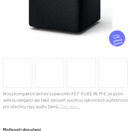
Z
D
ZDARMA
A
R
M
A
Nový kompaktní aktivní subwoofer KEF KUBE 8b MIE se pyšní
velikou elegancí ale také zároveň vysokou výkonností a přesností
pro všechny typy audio žánrů.
Číst více...
Možnosti doručení