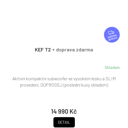
Z
D
ZDARMA
A
R
KEF T2
+ doprava zdarma
M
A
Skladem
Aktivní kompaktní subwoofer ve vysokém lesku a SLIM
provedení. DOPRODEJ (poslední kusy skladem)
14 990 Kč
DETAIL