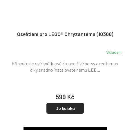
Osvětlení pro LEGO® Chryzantéma (10368)
Skladem
Přineste do své květinové kreace živé barvy a realismus
díky snadno instalovatelnému LED...
599 Kč
Do košíku