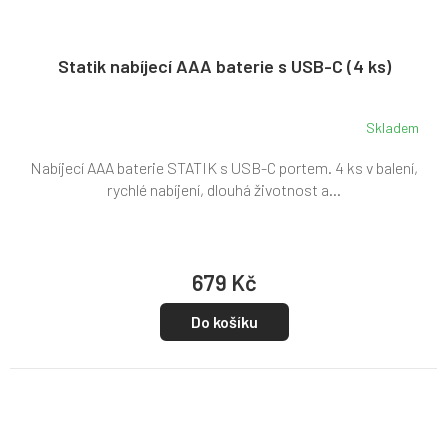
Statik nabíjecí AAA baterie s USB-C (4 ks)
Skladem
Nabíjecí AAA baterie STATIK s USB-C portem. 4 ks v balení,
rychlé nabíjení, dlouhá životnost a...
679 Kč
Do košíku