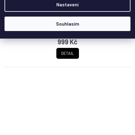
Nastavení
Sada světel od BriksMax pro výstavní elegantní model
orchideje.
Souhlasím
999 Kč
DETAIL