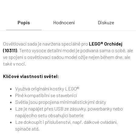
Popis
Hodnocení
Diskuze
Osvětlovací sada je navržena speciálně pro
LEGO® Orchidej
(10311)
. Tento vysoce detailní model je podívaná sama o sobě, ale
ve spojení s osvětlovací sadou model ožije nejen během dne, ale
také v noci.
Klíčové vlastnosti světel:
Využívá originální kostky LEGO®
Plně kompatibilní se stavebnicí
Světla jsou propojena minimalistickými dráty
Lze je napájet přes USB ze zásuvky, powerbanky nebo
napájecího setu obsahující baterie
Lze dokoupit i příslušenství, např. dálkové ovládání,
spínače atd.