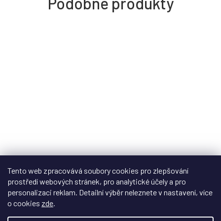
Tento web zpracovává soubory cookies pro zlepšování
prostředí webových stránek, pro analytické účely a pro
Osvětlení BX pro LEGO® Orchidej (10311)
personalizaci reklam. Detailní výběr neleznete v nastavení, více
o cookies
zde
.
Na dotaz