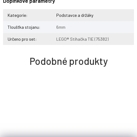
Doplňkové parametry
Kategorie
:
Podstavce a držáky
Tloušťka stojanu
:
6mm
Určeno pro set
:
LEGO® Stíhačka TIE (75382)