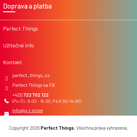
á
Doprava a platba
p
a
t
í
Perfect Things
Užitečné info
Kontakt
perfect_things_cz
Perfect Things na FB
722 702 122
info
@
p-t.store
Copyright 2026
Perfect Things
. Všechna práva vyhrazena.
Upravit nastavení cookies