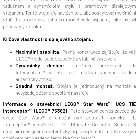
vzdušném a dynamickém stylu s prémiovým displejovým
stojanem. Tento stojan je navržen tak, aby poskytoval maximální
stabilitu a ochranu, zatímco model bude vypadat, jako by byl
připravený k útoku.
Klíčové vlastnosti displejového stojanu:
Maximální stabilita
: Pevná konstrukce zajišťuje, že váš
LEGO® model bude bezpečně a stabilně vystaven.
Dynamický design
: Umožňuje prezentaci TIE
Interceptoru™ v letu, což dodává vašemu modelu
autentický vzhled.
Snadná montáž
: Stojan je jednoduchý na montáž a
nevyžaduje žádné speciální nástroje.
Informace o stavebnici LEGO® Star Wars™ UCS TIE
Interceptor™ (LEGO® 75382):
Tato stavebnice vás zavede do
světa Star Wars™ a umožní vám postavit ikonický TIE
Interceptor™ v měřítku UCS (Ultimate Collector Series). S
detailním designem a autentickými prvky je tento model skvělým
doplňkem pro každého fanouška Star Wars™.