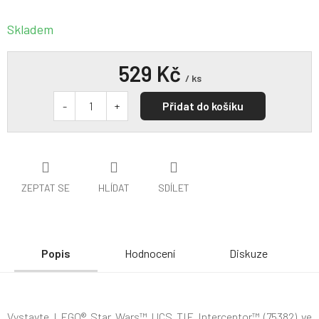
Skladem
529 Kč
/ ks
Přidat do košíku
ZEPTAT SE
HLÍDAT
SDÍLET
Popis
Hodnocení
Diskuze
Vystavte LEGO® Star Wars™ UCS TIE Interceptor™ (75382) ve