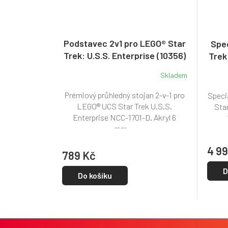
Podstavec 2v1 pro LEGO® Star
Spec
Trek: U.S.S. Enterprise (10356)
Trek
Skladem
Prémiový průhledný stojan 2-v-1 pro
Speciá
LEGO® UCS Star Trek U.S.S.
Star
Enterprise NCC-1701-D. Akryl 6
mm,...
4 99
789 Kč
D
Do košíku
Z