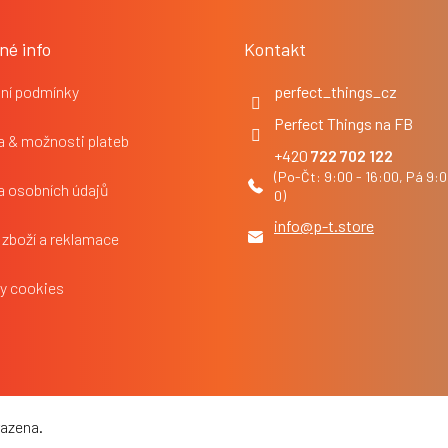
né info
Kontakt
ní podmínky
perfect_things_cz
Perfect Things na FB
 & možnosti plateb
722 702 122
a osobních údajů
info
@
p-t.store
 zboží a reklamace
y cookies
razena.
Upravit nastavení cookies