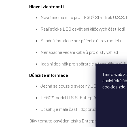
Hlavní vlastnosti
Navrženo na míru pro LEGO® Star Trek U.S.S. 
Realistické LED osvětlení klíčových částí lodi
Snadná instalace bez pájení a úprav modelu
Nenápadné vedení kabelů pro čistý vzhled
Ideální doplněk pro sběratele a fanoušky sci-fi
Tento web zp
Důležité informace
analytické úč
Jedná se pouze o světelný LED kit
cookies
zde
.
LEGO® model U.S.S. Enterprise NCC-1701-D (10
Obsahuje malé části, doporučeno pro dospělé 
Díky tomuto osvětlení získá Enterprise D vzhled iko