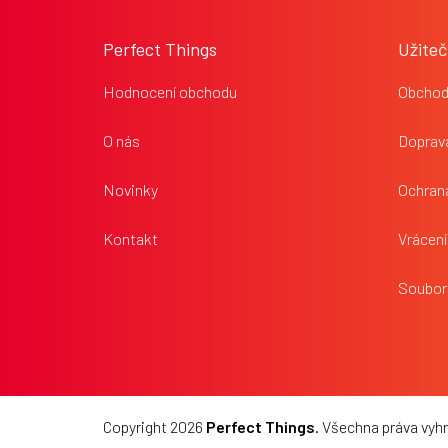
á
p
Perfect Things
Užiteč
a
t
Hodnocení obchodu
Obchod
í
O nás
Doprava
Novinky
Ochran
Kontakt
Vrácení
Soubor
Copyright 2026
Perfect Things
. Všechna práva vyh