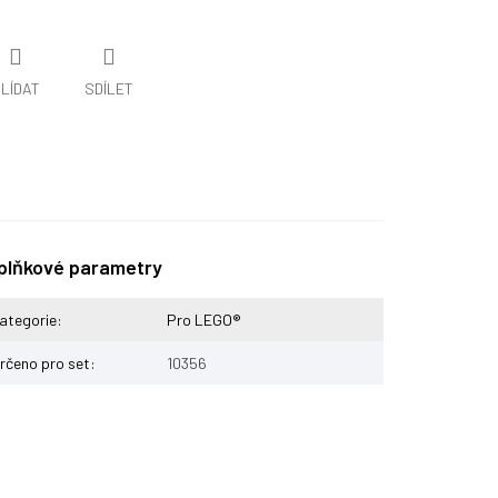
LÍDAT
SDÍLET
plňkové parametry
ategorie
:
Pro LEGO®
rčeno pro set
:
10356