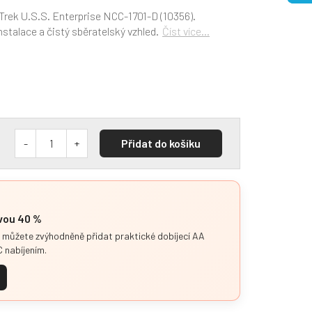
Trek U.S.S. Enterprise NCC-1701-D (10356).
nstalace a čistý sběratelský vzhled.
Číst více...
Přidat do košíku
evou 40 %
i můžete zvýhodněně přidat praktické dobíjecí AA
 nabíjením.