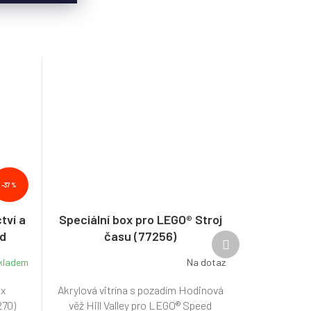
–37 %
tví a
Speciální box pro LEGO® Stroj
od
času (77256)
Další
produkt
kladem
Na dotaz
ox
Akrylová vitrína s pozadím Hodinová
270)
věž Hill Valley pro LEGO® Speed