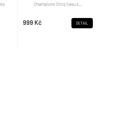
ský
Champions Stroj času z...
999 Kč
DETAIL