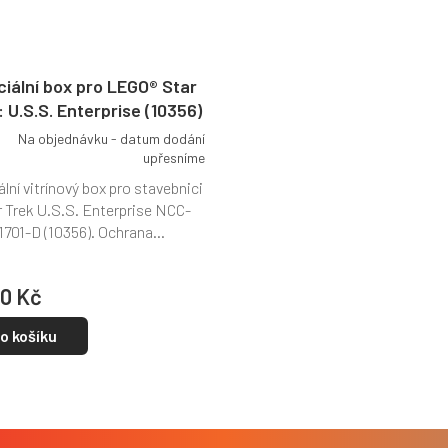
iální box pro LEGO® Star
: U.S.S. Enterprise (10356)
Na objednávku - datum dodání
upřesníme
lní vitrínový box pro stavebnici
 Trek U.S.S. Enterprise NCC-
1701-D (10356). Ochrana...
0 Kč
o košíku