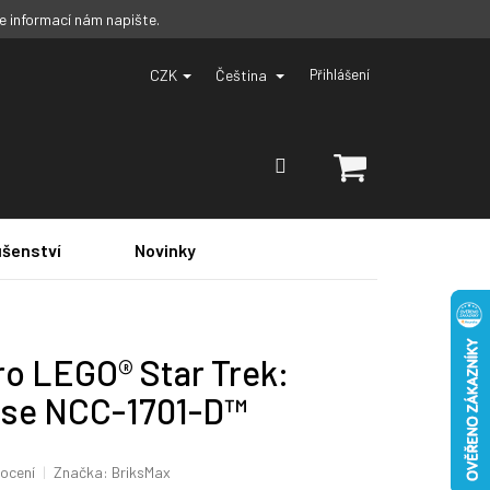
ce informací nám napište.
CZK
Čeština
Přihlášení
NÁKUPNÍ
KOŠÍK
ušenství
Novinky
ro LEGO® Star Trek:
rise NCC-1701-D™
ocení
Značka:
BriksMax