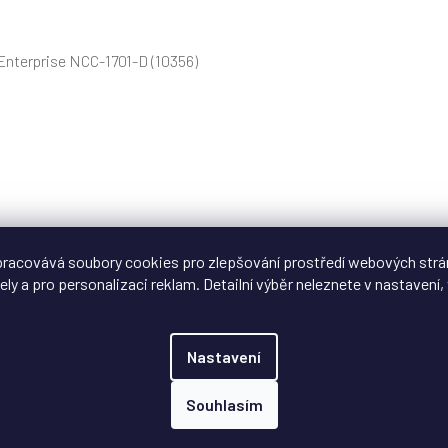
Enterprise NCC-1701-D (10356)
racovává soubory cookies pro zlepšování prostředí webových strá
ely a pro personalizaci reklam. Detailní výběr neleznete v nastavení, 
356) není součástí balení
Nastavení
uživatele
Souhlasím
nické vesmírné lodi připravené k průzkumu neznámých galaxií.