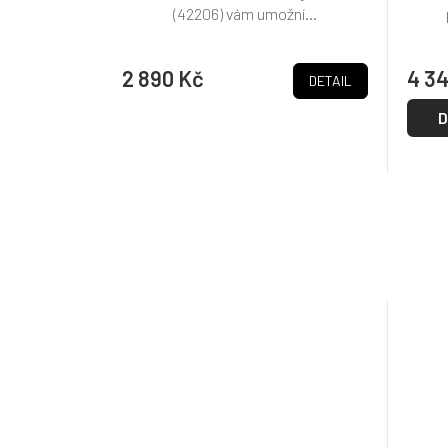
(42206) vám umožní...
2 890 Kč
4 3
DETAIL
D