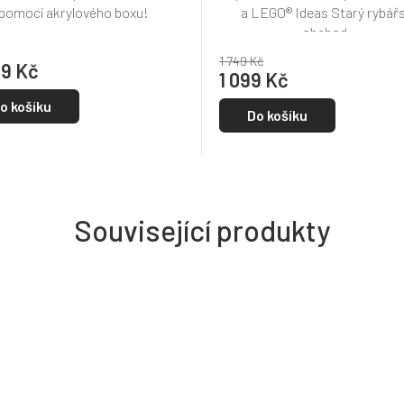
pomocí akrylového boxu!
a LEGO® Ideas Starý rybář
obchod...
1 749 Kč
49 Kč
1 099 Kč
o košíku
Do košíku
Související produkty