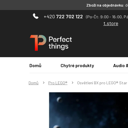
Zboží na objednávku:
do
Přejít
722 702 122
na
t.store
obsah
Domů
Chytré produkty
Audio 
Domů
Pro LEGO®
Osvětlení BX pro LEGO® Star 