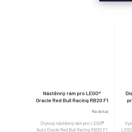
Nástěnný rám pro LEGO®
Di
Oracle Red Bull Racing RB20 F1
pr
(42206)
Na dotaz
Stylový nástěnný rám pro LEGO®
Vys
Auto Oracle Red Bull Racing RB20 F1
LEGO®