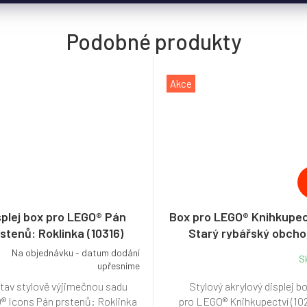
Akce
splej box pro LEGO® Pán
Box pro LEGO® Knihkupec
stenů: Roklinka (10316)
Starý rybářský obch
Na objednávku - datum dodání
S
upřesníme
tav stylově výjimečnou sadu
Stylový akrylový displej b
 Icons Pán prstenů: Roklinka
pro LEGO® Knihkupectví (10