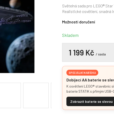
hodnocení
produktu
Světelná sada pro LEGO® Star 
je
Realistické osvětlení, snadná i
0,0
z
Možnosti doručení
5
hvězdiček.
Skladem
1 199 Kč
/ sada
SPECIÁLNÍ NABÍDKA
Dobíjecí AA baterie se sl
K osvětlení LEGO® stavebnic s
baterie STATIK s přímým USB-C
Zobrazit baterie se slevou