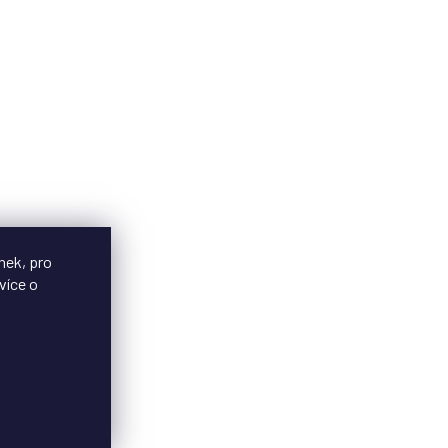
nek, pro
více o