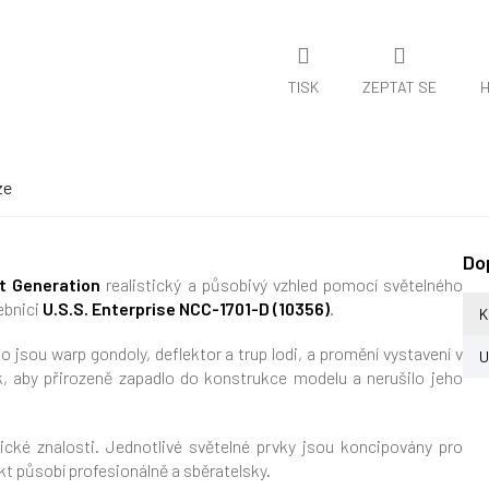
TISK
ZEPTAT SE
H
ze
Do
t Generation
realistický a působivý vzhled pomocí světelného
ebnici
U.S.S. Enterprise NCC-1701-D
(10356)
.
K
ko jsou warp gondoly, deflektor a trup lodi, a promění vystavení v
U
ak, aby přirozeně zapadlo do konstrukce modelu a nerušilo jeho
ické znalosti. Jednotlivé světelné prvky jsou koncipovány pro
ekt působí profesionálně a sběratelsky.