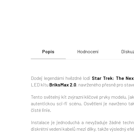
Popis
Hodnocení
Disku
Dodej legendární hvězdné lodi
Star Trek: The Nex
LED kitu
BriksMax 2.0
, navrženého přesně pro stav
Tento světelný kit zvýrazní klíčové prvky modelu, ja
autentickou sci-fi scénu. Osvětlení je navrženo t
čisté linie.
Instalace je jednoduchá a nevyžaduje žádné techn
diskrétní vedení kabelů mezi dílky, takže výsledný ef