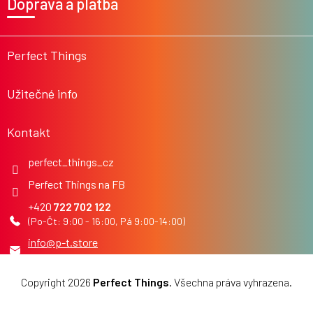
Doprava a platba
p
a
t
í
Perfect Things
Užitečné info
Kontakt
perfect_things_cz
Perfect Things na FB
722 702 122
info
@
p-t.store
Copyright 2026
Perfect Things
. Všechna práva vyhrazena.
Upravit nastavení cookies