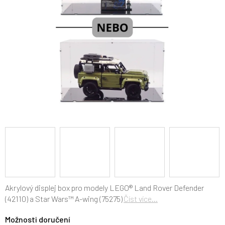
Akrylový displej box pro modely LEGO® Land Rover Defender
(42110) a Star Wars
™
A-wing (75275)
Číst více...
Možnosti doručení