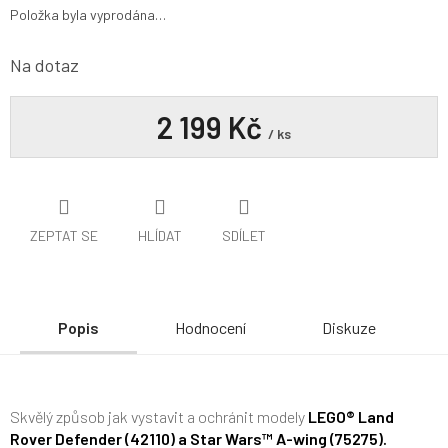
Položka byla vyprodána…
Na dotaz
2 199 Kč
/ ks
ZEPTAT SE
HLÍDAT
SDÍLET
Popis
Hodnocení
Diskuze
Skvělý způsob jak vystavit a ochránit modely
LEGO® Land
Rover Defender (42110) a Star Wars
™ A-wing (75275).