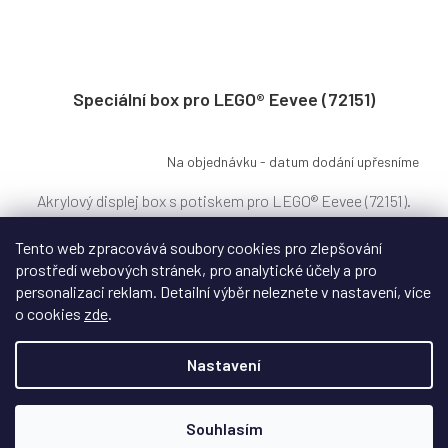
Speciální box pro LEGO® Eevee (72151)
Na objednávku - datum dodání upřesníme
Akrylový displej box s potiskem pro LEGO® Eevee (72151).
Kompaktní vitrína s jemným motivem...
Tento web zpracovává soubory cookies pro zlepšování
prostředí webových stránek, pro analytické účely a pro
personalizaci reklam. Detailní výběr neleznete v nastavení, více
1 049 Kč
o cookies
zde
.
Do košíku
Nastavení
Souhlasím