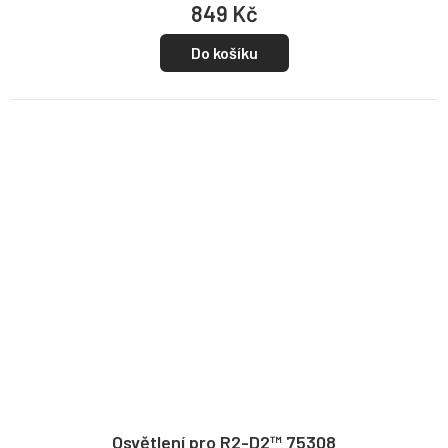
849 Kč
Do košíku
Osvětlení pro R2-D2™ 75308