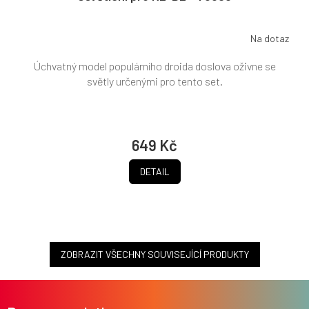
Na dotaz
Úchvatný model populárního droida doslova oživne se
světly určenými pro tento set.
649 Kč
DETAIL
ZOBRAZIT VŠECHNY SOUVISEJÍCÍ PRODUKTY
Z
á