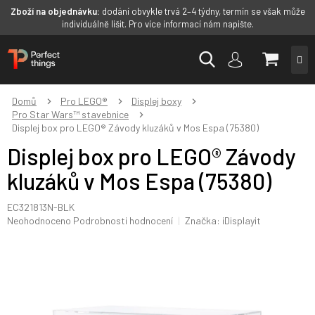
Zboží na objednávku:
dodání obvykle trvá 2–4 týdny, termín se však může
individuálně lišit. Pro více informací nám napište.
Přejít
NÁKUP
na
obsah
KOŠÍK
Domů
Pro LEGO®
Displej boxy
Pro Star Wars™ stavebnice
Displej box pro LEGO® Závody kluzáků v Mos Espa (75380)
Displej box pro LEGO® Závody
kluzáků v Mos Espa (75380)
EC321813N-BLK
Průměrné
Neohodnoceno
Podrobnosti hodnocení
Značka:
iDisplayit
hodnocení
produktu
je
0,0
z
5
hvězdiček.