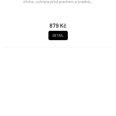
vitrína, ochrana před prachem a snadná...
879 Kč
DETAIL