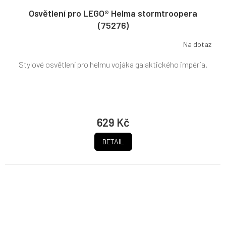
Osvětlení pro LEGO® Helma stormtroopera
(75276)
Na dotaz
Stylové osvětlení pro helmu vojáka galaktického impéria.
629 Kč
DETAIL