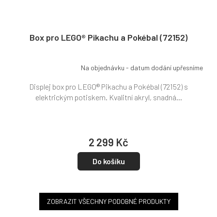
Box pro LEGO® Pikachu a Pokébal (72152)
Na objednávku - datum dodání upřesníme
Displej box pro LEGO® Pikachu a Pokébal (72152) s
elektrickým potiskem. Kvalitní akryl, snadná...
2 299 Kč
Do košíku
ZOBRAZIT VŠECHNY PODOBNÉ PRODUKTY