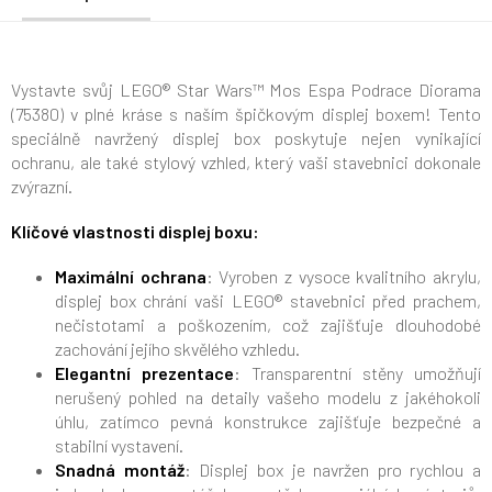
Vystavte svůj LEGO® Star Wars™ Mos Espa Podrace Diorama
(75380) v plné kráse s naším špičkovým displej boxem! Tento
speciálně navržený displej box poskytuje nejen vynikající
ochranu, ale také stylový vzhled, který vaši stavebnici dokonale
zvýrazní.
Klíčové vlastnosti displej boxu:
Maximální ochrana
: Vyroben z vysoce kvalitního akrylu,
displej box chrání vaši LEGO® stavebnici před prachem,
nečistotami a poškozením, což zajišťuje dlouhodobé
zachování jejího skvělého vzhledu.
Elegantní prezentace
: Transparentní stěny umožňují
nerušený pohled na detaily vašeho modelu z jakéhokoli
úhlu, zatímco pevná konstrukce zajišťuje bezpečné a
stabilní vystavení.
Snadná montáž
: Displej box je navržen pro rychlou a