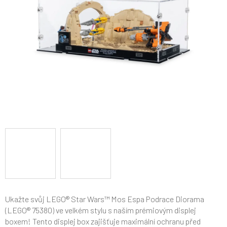
Ukažte svůj LEGO® Star Wars™ Mos Espa Podrace Diorama
(LEGO® 75380) ve velkém stylu s naším prémiovým displej
boxem! Tento displej box zajišťuje maximální ochranu před