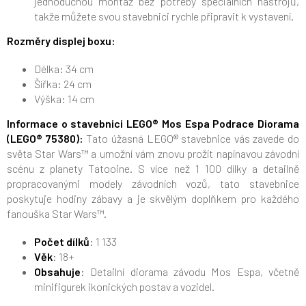
jednoduchou montáž bez potřeby speciálních nástrojů,
takže můžete svou stavebnici rychle připravit k vystavení.
Rozměry displej boxu:
Délka: 34 cm
Šířka: 24 cm
Výška: 14 cm
Informace o stavebnici LEGO® Mos Espa Podrace Diorama
(LEGO® 75380):
Tato úžasná LEGO® stavebnice vás zavede do
světa Star Wars™ a umožní vám znovu prožít napínavou závodní
scénu z planety Tatooine. S více než 1 100 dílky a detailně
propracovanými modely závodních vozů, tato stavebnice
poskytuje hodiny zábavy a je skvělým doplňkem pro každého
fanouška Star Wars™.
Počet dílků
: 1 133
Věk
: 18+
Obsahuje
: Detailní diorama závodu Mos Espa, včetně
minifigurek ikonických postav a vozidel.