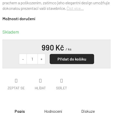
prachem a poškozením, zatímco jeho elegantní design umožňuje
dokonalou prezentaci vaší stavebnice.
Číst více...
Možnosti doručení
Skladem
990 Kč
/ ks
Přidat do košíku
ZEPTAT SE
HLÍDAT
SDÍLET
Popis
Hodnocení
Diskuze