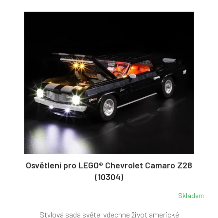
V
r
ý
o
p
d
i
u
s
k
p
t
r
ů
o
d
u
k
t
ů
Osvětlení pro LEGO® Chevrolet Camaro Z28
(10304)
Skladem
Stylová sada světel vdechne život americké