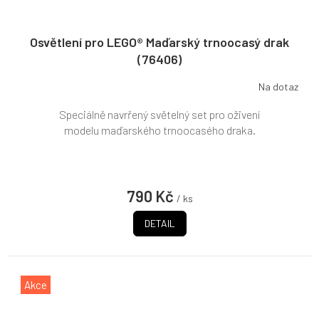
Osvětlení pro LEGO® Maďarský trnoocasý drak
(76406)
Na dotaz
Speciálně navrřený světelný set pro oživení
modelu maďarského trnoocasého draka.
790 Kč
/ ks
DETAIL
Akce