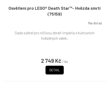
Osvětlení pro LEGO® Death Star™- Hvězda smrti
(75159)
Na dotaz
Sada světel pro ničivou zbraň Impéria z kultovních
hvězdných válek.
2 749 Kč
/ ks
DETAIL