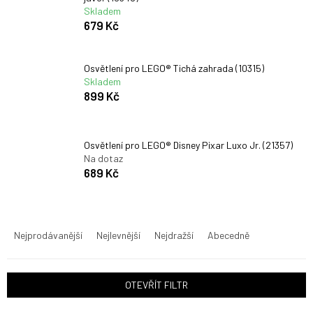
Skladem
679 Kč
Osvětlení pro LEGO® Tichá zahrada (10315)
Skladem
899 Kč
Osvětlení pro LEGO® Disney Pixar Luxo Jr. (21357)
Na dotaz
689 Kč
Ř
a
Nejprodávanější
Nejlevnější
Nejdražší
Abecedně
z
e
n
OTEVŘÍT FILTR
í
p