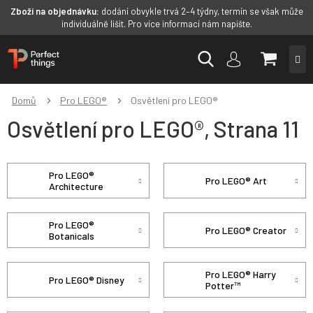
Zboží na objednávku:
dodání obvykle trvá 2–4 týdny, termín se však může
individuálně lišit. Pro více informací nám napište.
Přejít
NÁKUP
na
obsah
KOŠÍK
Domů
Pro LEGO®
Osvětlení pro LEGO®
Osvětlení pro LEGO®
, Strana 11
Pro LEGO®
Pro LEGO® Art
Architecture
Pro LEGO®
Pro LEGO® Creator
Botanicals
Pro LEGO® Harry
Pro LEGO® Disney
Potter™