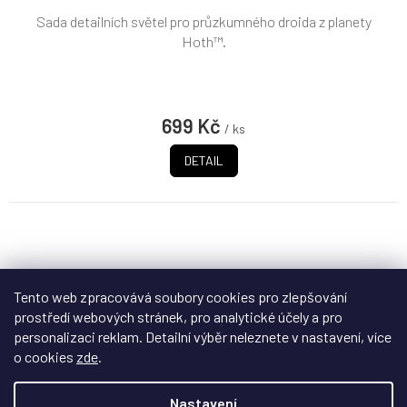
Sada detailních světel pro průzkumného droida z planety
Hoth™.
699 Kč
/ ks
DETAIL
Tento web zpracovává soubory cookies pro zlepšování
prostředí webových stránek, pro analytické účely a pro
personalizaci reklam. Detailní výběr neleznete v nastavení, více
o cookies
zde
.
Nastavení