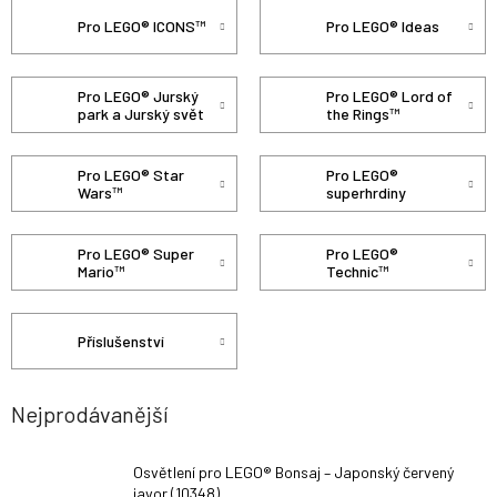
Pro LEGO® ICONS™
Pro LEGO® Ideas
Pro LEGO® Jurský
Pro LEGO® Lord of
park a Jurský svět
the Rings™
Pro LEGO® Star
Pro LEGO®
Wars™
superhrdiny
Pro LEGO® Super
Pro LEGO®
Mario™
Technic™
Příslušenství
Nejprodávanější
Osvětlení pro LEGO® Bonsaj – Japonský červený
javor (10348)