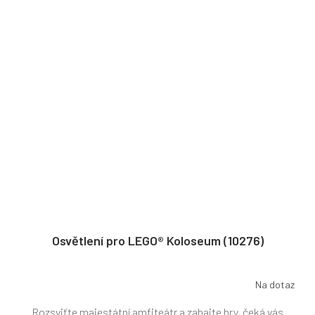
Osvětlení pro LEGO® Koloseum (10276)
Na dotaz
Rozsviťte majestátní amfiteátr a zahajte hry, čeká vás