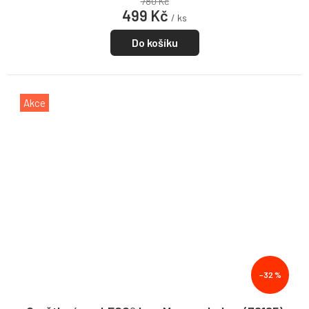
780 Kč
499 Kč
/ ks
Do košíku
Akce
–32 %