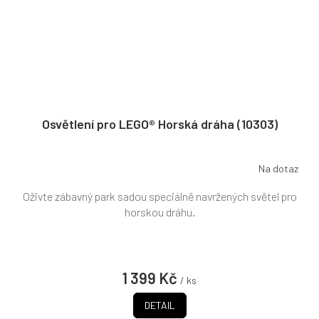
Osvětlení pro LEGO® Horská dráha (10303)
Na dotaz
Oživte zábavný park sadou speciálně navržených světel pro
horskou dráhu.
1 399 Kč
/ ks
DETAIL