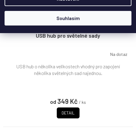
Souhlasím
USB hub pro světelné sady
Na dotaz
USB hub o několika velikostech vhodný pro zapojení
několika světelných sad najednou.
349 Kč
od
/ ks
DETAIL