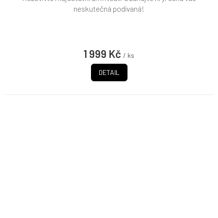
neskutečná podívaná!
1 999 Kč
/ ks
DETAIL