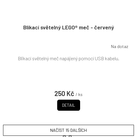
Blikací světelný LEGO® meč - červený
Na dotaz
Blikací světelný meč napájený pomocí USB kabelu.
250 Kč
/ ks
DETAIL
NAČÍST 15 DALŠÍCH