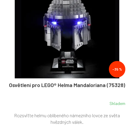
–35 %
Osvětlení pro LEGO® Helma Mandaloriana (75328)
Skladem
Rozsviťte helmu oblíbeného námezního lovce ze světa
hvězdných válek.