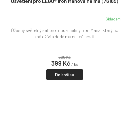
Osvětlení pro LEGO® Iron Manova helma (76165)
Skladem
Úžasný světelný set pro model helmy Iron Mana, který ho
plně oživí a dodá mu na reálnosti,
590 Kč
399 Kč
/ ks
Do košíku