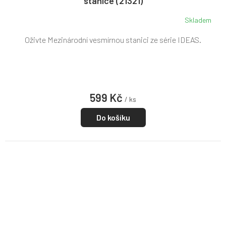
stanice (21321)
Skladem
Oživte Mezinárodní vesmírnou stanici ze série IDEAS.
599 Kč
/ ks
Do košíku