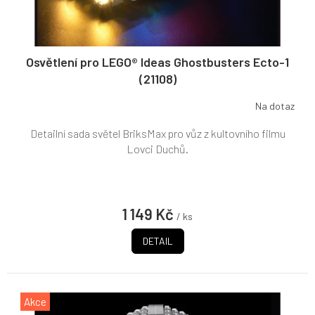
Osvětlení pro LEGO® Ideas Ghostbusters Ecto-1
(21108)
Na dotaz
Detailní sada světel BriksMax pro vůz z kultovního filmu
Lovci Duchů.
1 149 Kč
/ ks
DETAIL
Akce