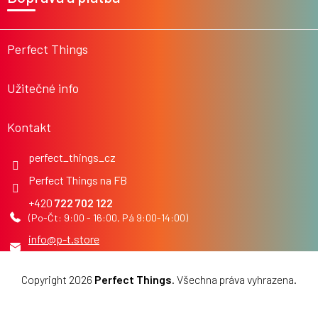
p
a
t
í
Perfect Things
Užitečné info
Kontakt
perfect_things_cz
Perfect Things na FB
722 702 122
info
@
p-t.store
Copyright 2026
Perfect Things
. Všechna práva vyhrazena.
Upravit nastavení cookies