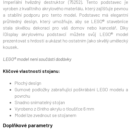
Imperiální hvězdný destruktor (75252). Tento podstavec je
vyroben z kvalitního akrylového materiálu, který zajišťuje pevnou
a stabilní podporu pro tento model. Podstavec má elegantní
průhledný design, který umožňuje, aby se LEGO® stavebnice
stala skvělou dekorací pro váš domov nebo kancelář. Díky
iDisplay akrylovému podstavci můžete svůj LEGO® model
prezentovat s hrdostí a ukázat ho ostatním jako skvělý umělecký
kousek.
LEGO® model není součástí dodávky
Klíčové vlastnosti stojanu:
Plochý design
Gumové podložky zabraňující poškrábání LEGO modelu a
povrchu
Snadno snímatelný stojan
Vyrobeno z čirého akrylu o tloušťce 6 mm
Model lze zvednout se stojanem
Doplňkové parametry