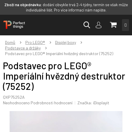
Zboží na objednávku:
dodání obvykle trvá 2–4 týdny, termín se však může
individuálně lišit. Pro více informací nám napište.
Přejít
NÁKUP
na
obsah
KOŠÍK
Domů
Pro LEGO®
Displej boxy
Podstavce a držáky
Podstavec pro LEGO® Imperiální hvězdný destruktor (75252)
Podstavec pro LEGO®
Imperiální hvězdný destruktor
(75252)
QXP75252A
Průměrné
Neohodnoceno
Podrobnosti hodnocení
Značka:
iDisplayit
hodnocení
produktu
je
0,0
z