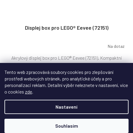
Displej box pro LEGO® Eevee (72151)
Na dotaz
Akrylový displej box pro LEGO® Eevee (72151). Kompaktní
vitrína, ochrana před prachem a snadná...
Tento web zpracovává soubory cookies pro zlepšování
prostředí webových stránek, pro analytické účely a pro
personalizaci reklam. Detailní výběr neleznete v nastavení, více
879 Kč
o cookies
zde
.
DETAIL
Nastavení
Souhlasím