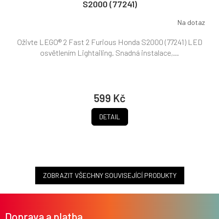
S2000 (77241)
Na dotaz
Oživte LEGO® 2 Fast 2 Furious Honda S2000 (77241) LED
osvětlením Lightailing. Snadná instalace,...
599 Kč
DETAIL
ZOBRAZIT VŠECHNY SOUVISEJÍCÍ PRODUKTY
Z
á
Doprava a platba