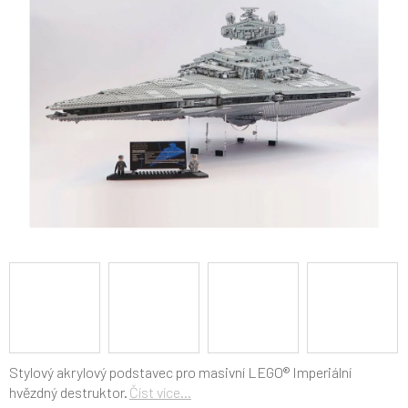
5
hvězdiček.
Stylový akrylový podstavec pro masivní LEGO® Imperiální
hvězdný destruktor.
Číst více...